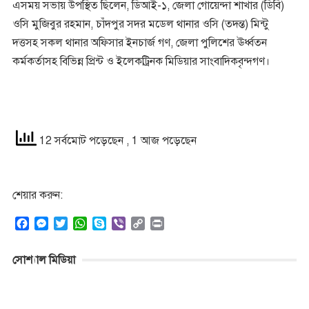
এসময় সভায় উপস্থিত ছিলেন, ডিআই-১, জেলা গোয়েন্দা শাখার (ডিবি)
ওসি মুজিবুর রহমান, চাঁদপুর সদর মডেল থানার ওসি (তদন্ত) মিন্টু
দত্তসহ সকল থানার অফিসার ইনচার্জ গণ, জেলা পুলিশের ঊর্ধ্বতন
কর্মকর্তাসহ বিভিন্ন প্রিন্ট ও ইলেকট্রিনক মিডিয়ার সাংবাদিকবৃন্দগণ।
12 সর্বমোট পড়েছেন
, 1 আজ পড়েছেন
শেয়ার করুন:
F
M
T
W
S
V
C
P
a
e
w
h
k
i
o
r
c
s
i
a
y
b
p
i
সোশ্যাল মিডিয়া
e
s
t
t
p
e
y
n
b
e
t
s
e
r
L
t
o
n
e
A
i
o
g
r
p
n