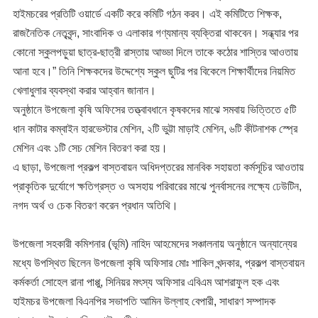
হাইমচরের প্রতিটি ওয়ার্ডে একটি করে কমিটি গঠন করব। এই কমিটিতে শিক্ষক,
রাজনৈতিক নেতৃবৃন্দ, সাংবাদিক ও এলাকার গণ্যমান্য ব্যক্তিরা থাকবেন। সন্ধ্যার পর
কোনো স্কুলপড়ুয়া ছাত্র-ছাত্রী রাস্তায় আড্ডা দিলে তাকে কঠোর শাস্তির আওতায়
আনা হবে।” তিনি শিক্ষকদের উদ্দেশ্যে স্কুল ছুটির পর বিকেলে শিক্ষার্থীদের নিয়মিত
খেলাধুলার ব্যবস্থা করার আহ্বান জানান।
​অনুষ্ঠানে উপজেলা কৃষি অফিসের তত্ত্বাবধানে কৃষকদের মাঝে সমবায় ভিত্তিতে ৫টি
ধান কাটার কম্বাইন হারভেস্টার মেশিন, ২টি ভুট্টা মাড়াই মেশিন, ৬টি কীটনাশক স্প্রে
মেশিন এবং ১টি সেচ মেশিন বিতরণ করা হয়।
​এ ছাড়া, উপজেলা প্রকল্প বাস্তবায়ন অধিদপ্তরের মানবিক সহায়তা কর্মসূচির আওতায়
প্রাকৃতিক দুর্যোগে ক্ষতিগ্রস্ত ও অসহায় পরিবারের মাঝে পুনর্বাসনের লক্ষ্যে ঢেউটিন,
নগদ অর্থ ও চেক বিতরণ করেন প্রধান অতিথি।
​উপজেলা সহকারী কমিশনার (ভূমি) নাহিদ আহমেদের সঞ্চালনায় অনুষ্ঠানে অন্যান্যের
মধ্যে উপস্থিত ছিলেন উপজেলা কৃষি অফিসার মোঃ শাকিল খন্দকার, প্রকল্প বাস্তবায়ন
কর্মকর্তা সোহেল রানা পাপ্পু, সিনিয়র মৎস্য অফিসার এবিএম আশরাফুল হক এবং
হাইমচর উপজেলা বিএনপির সভাপতি আমিন উল্লাহ বেপারী, সাধারণ সম্পাদক