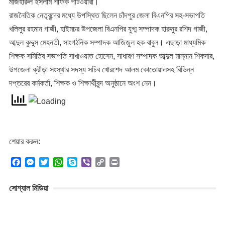
মাজহারুল ইসলাম শফিক পাটওয়ারী।
​রাজনৈতিক নেতৃবৃন্দের মধ্যে উপস্থিত ছিলেন চাঁদপুর জেলা বিএনপির সহ-সভাপতি
খলিলুর রহমান গাজী, হাইমচর উপজেলা বিএনপির যুগ্ম সম্পাদক হারুনুর রশিদ গাজী,
আব্দুল কুদ্দুস মেহনতী, সাংগঠনিক সম্পাদক আজিজুল হক বাবুল। এছাড়া মাধ্যমিক
শিক্ষক সমিতির সভাপতি সাখাওয়াত হোসেন, সাধারণ সম্পাদক আব্দুল মান্নান শিকদার,
উপজেলা ক্রীড়া সংস্থার সদস্য সচিব খোরশেদ আলম কোতোয়ালসহ বিভিন্ন
দপ্তরের কর্মকর্তা, শিক্ষক ও শিক্ষার্থীবৃন্দ অনুষ্ঠানে অংশ নেন।
শেয়ার করুন:
F
M
T
W
S
V
C
P
a
e
w
h
k
i
o
r
c
s
i
a
y
b
p
i
সোশ্যাল মিডিয়া
e
s
t
t
p
e
y
n
b
e
t
s
e
r
L
t
o
n
e
A
i
o
g
r
p
n