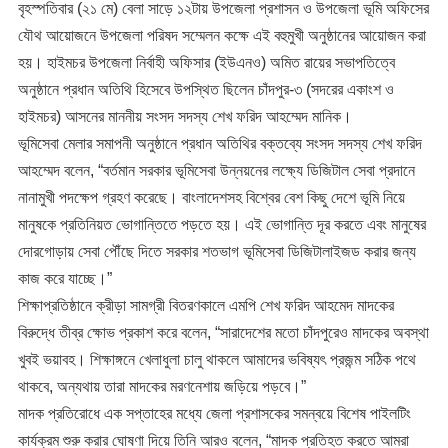
​বৃহস্পতিবার (২১ মে) বেলা সাড়ে ১২টায় উপজেলা প্রশাসন ও উপজেলা ভূমি অফিসের
যৌথ আয়োজনে উপজেলা পরিষদ সম্মেলন কক্ষে এই বহুমুখী অনুষ্ঠানের আয়োজন করা
হয়। হাইমচর উপজেলা নির্বাহী অফিসার (ইউএনও) অমিত রায়ের সভাপতিত্বে
অনুষ্ঠানে প্রধান অতিথি হিসেবে উপস্থিত ছিলেন চাঁদপুর-৩ (সদরের একাংশ ও
হাইমচর) আসনের মাননীয় সংসদ সদস্য শেখ ফরিদ আহম্মেদ মানিক।
​ভূমিসেবা মেলার সমাপনী অনুষ্ঠানে প্রধান অতিথির বক্তব্যে সংসদ সদস্য শেখ ফরিদ
আহম্মেদ বলেন, “বর্তমান সরকার ভূমিসেবা উন্নয়নের লক্ষ্যে ডিজিটাল সেবা প্রদানে
নানামুখী পদক্ষেপ গ্রহণ করেছে। বাংলাদেশসহ বিশ্বের বেশ কিছু দেশে ভূমি নিয়ে
মানুষকে প্রতিনিয়ত ভোগান্তিতে পড়তে হয়। এই ভোগান্তি দূর করতে এবং মানুষের
দোরগোড়ায় সেবা পৌঁছে দিতে সরকার শতভাগ ভূমিসেবা ডিজিটালাইজড করার জন্য
কাজ করে যাচ্ছে।”
​শিক্ষাপ্রতিষ্ঠানে ক্রীড়া সামগ্রী বিতরণকালে এমপি শেখ ফরিদ আহমেদ মাদকের
বিরুদ্ধে তীব্র ক্ষোভ প্রকাশ করে বলেন, “সারাদেশের মতো চাঁদপুরেও মাদকের অবস্থা
খুবই ভয়াবহ। শিক্ষাঙ্গনে খেলাধুলা চালু থাকলে আমাদের ভবিষ্যৎ প্রজন্ম সঠিক পথে
থাকবে, অন্যথায় তারা মাদকের মরণনেশায় জড়িয়ে পড়বে।”
​মাদক প্রতিরোধে এক সপ্তাহের মধ্যে জেলা প্রশাসকের সমন্বয়ে বিশেষ পাইলটিং
কার্যক্রম শুরু করার ঘোষণা দিয়ে তিনি আরও বলেন, “মাদক প্রতিহত করতে আমরা