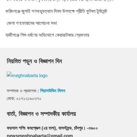
ফরিদগঞ্জে জুলাই গণঅভ্যুত্থান দিবস উপলক্ষে প্রীতি ফুটবল টুর্নামেন্ট
জেলা গণফোরামের আলোচনা সভা
হাজীগঞ্জে শিশু ধর্ষণের অভিযোগে কেয়ারটেকার গ্রেফতার
নিয়মিত পড়ুন ও বিজ্ঞাপন দিন
সম্পাদক ও প্রকাশক :
গিয়াসউদ্দিন মিলন
মোবা: ০১৭১২১৯০৩৭০
বার্তা, বিজ্ঞাপন ও সম্পাদকীয় কার্যালয়
ফয়সাল শপিং কমপ্লেক্স (২য় তলা), বাসস্ট্যন্ড, চাঁদপুর। -৩৬০০
newsmeghnabarta@gmail.com