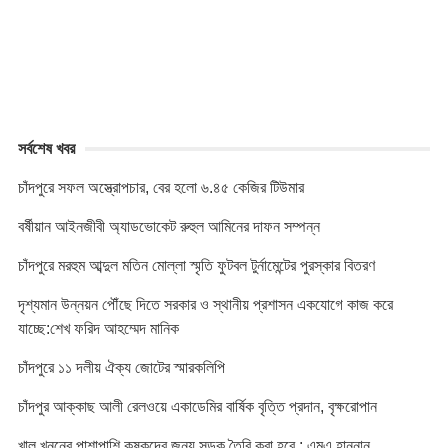
k
e
p
k
r
সর্বশেষ খবর
চাঁদপুরে সফল অস্ত্রোপচার, বের হলো ৬.৪৫ কেজির টিউমার
বর্ষীয়ান আইনজীবী অ্যাডভোকেট রুহুল আমিনের দাফন সম্পন্ন
চাঁদপুরে মরহুম আব্দুল মতিন মোল্লা স্মৃতি ফুটবল টুর্নামেন্টের পুরস্কার বিতরণ
দৃশ্যমান উন্নয়ন পৌঁছে দিতে সরকার ও স্থানীয় প্রশাসন একযোগে কাজ করে
যাচ্ছে:শেখ ফরিদ আহম্মেদ মানিক
চাঁদপুরে ১১ দলীয় ঐক্য জোটের স্মারকলিপি
চাঁদপুর আক্কাছ আলী রেলওয়ে একাডেমির বার্ষিক বৃত্তি প্রদান, বৃক্ষরোপান
খাল খননের পাশাপাশি কৃষকদের জন্য সড়ক তৈরি করা হবে : এমএ হান্নান