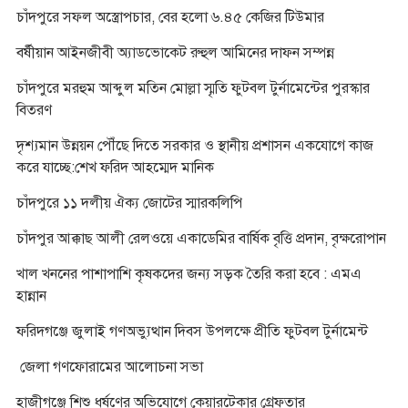
চাঁদপুরে সফল অস্ত্রোপচার, বের হলো ৬.৪৫ কেজির টিউমার
বর্ষীয়ান আইনজীবী অ্যাডভোকেট রুহুল আমিনের দাফন সম্পন্ন
চাঁদপুরে মরহুম আব্দুল মতিন মোল্লা স্মৃতি ফুটবল টুর্নামেন্টের পুরস্কার
বিতরণ
দৃশ্যমান উন্নয়ন পৌঁছে দিতে সরকার ও স্থানীয় প্রশাসন একযোগে কাজ
করে যাচ্ছে:শেখ ফরিদ আহম্মেদ মানিক
চাঁদপুরে ১১ দলীয় ঐক্য জোটের স্মারকলিপি
চাঁদপুর আক্কাছ আলী রেলওয়ে একাডেমির বার্ষিক বৃত্তি প্রদান, বৃক্ষরোপান
খাল খননের পাশাপাশি কৃষকদের জন্য সড়ক তৈরি করা হবে : এমএ
হান্নান
ফরিদগঞ্জে জুলাই গণঅভ্যুত্থান দিবস উপলক্ষে প্রীতি ফুটবল টুর্নামেন্ট
জেলা গণফোরামের আলোচনা সভা
হাজীগঞ্জে শিশু ধর্ষণের অভিযোগে কেয়ারটেকার গ্রেফতার