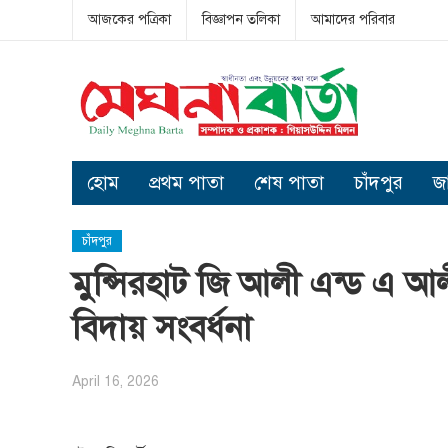
আজকের পত্রিকা
বিজ্ঞাপন তলিকা
আমাদের পরিবার
হোম
প্রথম পাতা
শেষ পাতা
চাঁদপুর
জ
চাঁদপুর
মুন্সিরহাট জি আলী এন্ড এ আল
বিদায় সংবর্ধনা
April 16, 2026