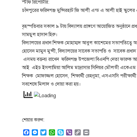
স্টাফ রিপোর্টার:
চাঁদপুরের ফরিদগঞ্জ মুন্সিরহাট জি আলী এন্ড এ আলী হাই স্কুলের এ
বৃহস্পতিবার সকাল ৯ টায় বিদ্যালয় প্রাঙ্গণে আয়োজিত অনুষ্ঠান
সামছুল হাসান হিরু।
বিদ্যালয়ের প্রধান শিক্ষক মোহাম্মদ আবুল কাশেমের সভাপতিত্বে অ
হোসেন মামুন মুন্সী, বিদ্যালয়ের সাবেক সভাপতি ও সাবেক প্রধা
এসময় বক্তব্য রাখেন ফরিদগঞ্জ উপজেলা বিএনপি নেতা ফারুক আহমে
আই এইচ ইসলামিয়া আলিম মাদ্রাসার সিনিয়র মৌলভী একেএম রহম
শিক্ষক মোফাজ্জল হোসেন, শিক্ষার্থী রেহনুমা, এসএসসি পরীক্ষার্থ
সবশেষে মিলাদ ও দোয়া করা হয়।
শেয়ার করুন:
F
M
T
W
S
V
C
P