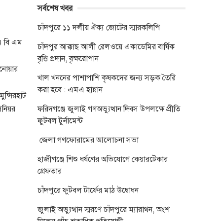
সর্বশেষ খবর
চাঁদপুরে ১১ দলীয় ঐক্য জোটের স্মারকলিপি
 এ বি এম
চাঁদপুর আক্কাছ আলী রেলওয়ে একাডেমির বার্ষিক
বৃত্তি প্রদান, বৃক্ষরোপান
নোয়ার
খাল খননের পাশাপাশি কৃষকদের জন্য সড়ক তৈরি
করা হবে : এমএ হান্নান
ুন্সিরহাট
িনিয়র
ফরিদগঞ্জে জুলাই গণঅভ্যুত্থান দিবস উপলক্ষে প্রীতি
ফুটবল টুর্নামেন্ট
জেলা গণফোরামের আলোচনা সভা
হাজীগঞ্জে শিশু ধর্ষণের অভিযোগে কেয়ারটেকার
গ্রেফতার
চাঁদপুরে ফুটবল টার্ফের মাঠ উদ্বোধন
জুলাই অভ্যুত্থান স্মরণে চাঁদপুরে ম্যারাথন, অংশ