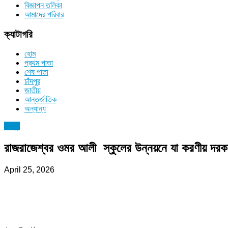
বিজ্ঞাপন তলিকা
আমাদের পরিবার
ক্যাটাগরি
হোম
প্রথম পাতা
শেষ পাতা
চাঁদপুর
জাতীয়
আন্তর্জাতিক
অন্যান্য
চাঁদপুর
রাজরাজেশ্বর ওমর আলী স্কুলের উন্নয়নে যা করণীয় দর
April 25, 2026