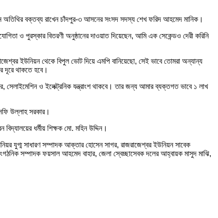
প্রধান অতিথির বক্তব্য রাখেন চাঁদপুর-৩ আসনের সংসদ সদস্য শেখ ফরিদ আহমেদ মানিক।
যোগিতা ও পুরস্কার বিতরণী অনুষ্ঠানের দাওয়াত দিয়েছেন, আমি এক সেকেন্ডও দেরী করিনি
াজেশ্বর ইউনিয়ন থেকে বিপুল ভোট দিয়ে এমপি বানিয়েছো, সেই ভাবে তোমরা অন্যান্য
র দূরে থাকতে হবে।
, সেলাইমেশিন ও ইলেক্ট্রনিক যন্ত্রাংশ থাকবে। তার জন্য আমার ব্যক্তগত ভাবে ১ লাখ
. সফি উল্লাহ সরকার।
িদ্যালয়ের ধর্মীয় শিক্ষক মো. মহিন উদ্দিন।
িয়র যুগ্ম সাধারণ সম্পাদক আক্তার হোসেন সাগর, রাজরাজেশ্বর ইউনিয়ন সাবেক
ংগঠনিক সম্পাদক ফয়সাল আহমেদ বাহার, জেলা স্বেচ্ছাসেবক দলের আহ্বায়ক মাসুদ মাঝি,