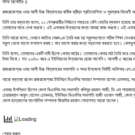
স্টাফ রিপোর্টার ॥
রাজরাজেশ্বর ওমর আলী উচ্চ বিদ্যালয়ের বার্ষিক ক্রীড়া প্রতিযোগিতা ও পুরস্কার বিতরণ
তিনি তার বক্তব্যে বলেন, ১২ ফেব্রুয়ারীর নির্বাচনে সবচেয়ে বেশি ভোটের ব্যবধান হয়েছ
তোমাদের সাথে দেখা করবো। এই এলাকার উন্নয়নের জন্য আমরা কাজ করবো। এই এলাকা নদ
তিনি আরো বলেন, যেখানে জাতির মেরুদণ্ড তৈরি করা হয় স্কুলগুলোতে সঠিক শিক্ষা দেও
স্কুল থেকে ভালো ফলাফল করবা। মান ভালো করার জন্য পড়ালেখা করবতে হবে। খেলাধুলা
তিনি বলেন, তোমাদের একটি দাবী ছিলো খেলার মাঠের। তোমাদের খেলার মাঠ তৈরি করে দেয়া
টাকা দিবো। গত ২০/৩০ বছর এ ইউনিয়নের উন্নয়নের ছোয়া লাগেনি। আগামী ৫ বছরের মধ
রাজরাজেশ্বর ওমর আলী উচ্চ বিদ্যালয়ের সভাপতি ও সদর উপজেলা নির্বাহী অফিসার এস.এম
আরো বক্তব্য রাখেন রাজরাজেশ্বর ইউনিয়ন বিএনপির সাধারণ সম্পাদক হাশেম চোকদার, নবম শ
এসময় উপস্থিত ছিলেন জেলা বিএনপির সহ-সভাপতি খলিলুর রহমান গাজী, ডি এম শাহাজাহা
চেয়ারম্যান আবুল হোসেন চোকদার, ইউনিয়ন বিএনপির সভাপতি হাজী ওচমান গাজী, জেলা যু
জেলা ছাত্রদলের সাংগঠনিক সম্পাদক জিয়াউর রহমান সোহাগসহ আরো অনেক।
শেয়ার করুন: