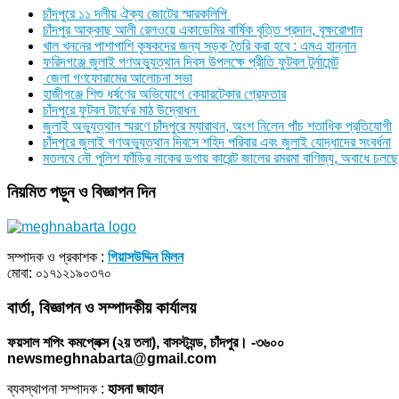
চাঁদপুরে ১১ দলীয় ঐক্য জোটের স্মারকলিপি
চাঁদপুর আক্কাছ আলী রেলওয়ে একাডেমির বার্ষিক বৃত্তি প্রদান, বৃক্ষরোপান
খাল খননের পাশাপাশি কৃষকদের জন্য সড়ক তৈরি করা হবে : এমএ হান্নান
ফরিদগঞ্জে জুলাই গণঅভ্যুত্থান দিবস উপলক্ষে প্রীতি ফুটবল টুর্নামেন্ট
জেলা গণফোরামের আলোচনা সভা
হাজীগঞ্জে শিশু ধর্ষণের অভিযোগে কেয়ারটেকার গ্রেফতার
চাঁদপুরে ফুটবল টার্ফের মাঠ উদ্বোধন
জুলাই অভ্যুত্থান স্মরণে চাঁদপুরে ম্যারাথন, অংশ নিলেন পাঁচ শতাধিক প্রতিযোগী
চাঁদপুরে জুলাই গণঅভ্যুত্থান দিবসে শহিদ পরিবার এবং জুলাই যোদ্ধাদের সংবর্ধনা
মতলবে নৌ পুলিশ ফাঁড়ির নাকের ডগায় কারেন্ট জালের রমরমা বাণিজ্য, অবাধে চলছে
নিয়মিত পড়ুন ও বিজ্ঞাপন দিন
সম্পাদক ও প্রকাশক :
গিয়াসউদ্দিন মিলন
মোবা: ০১৭১২১৯০৩৭০
বার্তা, বিজ্ঞাপন ও সম্পাদকীয় কার্যালয়
ফয়সাল শপিং কমপ্লেক্স (২য় তলা), বাসস্ট্যন্ড, চাঁদপুর। -৩৬০০
newsmeghnabarta@gmail.com
ব্যবস্থাপনা সম্পাদক :
হাসনা জাহান