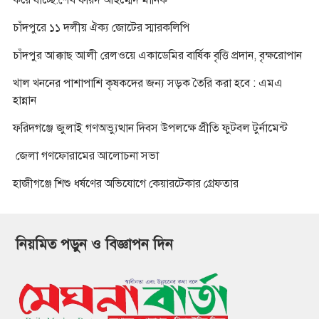
করে যাচ্ছে:শেখ ফরিদ আহম্মেদ মানিক
চাঁদপুরে ১১ দলীয় ঐক্য জোটের স্মারকলিপি
চাঁদপুর আক্কাছ আলী রেলওয়ে একাডেমির বার্ষিক বৃত্তি প্রদান, বৃক্ষরোপান
খাল খননের পাশাপাশি কৃষকদের জন্য সড়ক তৈরি করা হবে : এমএ
হান্নান
ফরিদগঞ্জে জুলাই গণঅভ্যুত্থান দিবস উপলক্ষে প্রীতি ফুটবল টুর্নামেন্ট
জেলা গণফোরামের আলোচনা সভা
হাজীগঞ্জে শিশু ধর্ষণের অভিযোগে কেয়ারটেকার গ্রেফতার
নিয়মিত পড়ুন ও বিজ্ঞাপন দিন