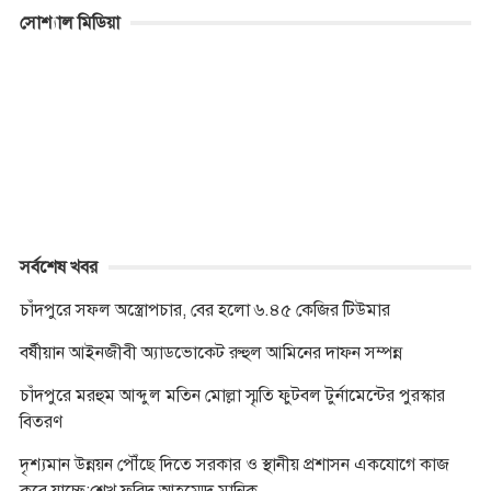
c
s
i
a
y
b
p
i
সোশ্যাল মিডিয়া
e
s
t
t
p
e
y
n
b
e
t
s
e
r
L
t
o
n
e
A
i
o
g
r
p
n
k
e
p
k
r
সর্বশেষ খবর
চাঁদপুরে সফল অস্ত্রোপচার, বের হলো ৬.৪৫ কেজির টিউমার
বর্ষীয়ান আইনজীবী অ্যাডভোকেট রুহুল আমিনের দাফন সম্পন্ন
চাঁদপুরে মরহুম আব্দুল মতিন মোল্লা স্মৃতি ফুটবল টুর্নামেন্টের পুরস্কার
বিতরণ
দৃশ্যমান উন্নয়ন পৌঁছে দিতে সরকার ও স্থানীয় প্রশাসন একযোগে কাজ