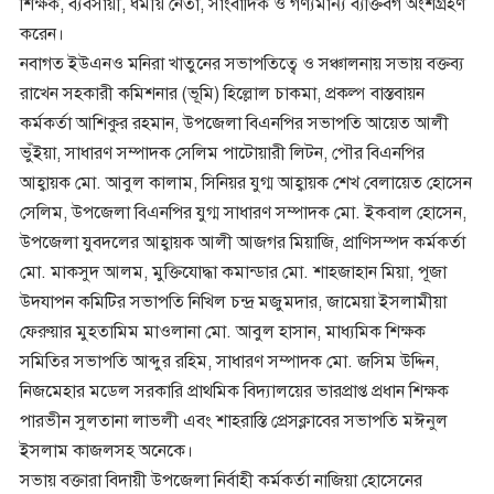
শিক্ষক, ব্যবসায়ী, ধর্মীয় নেতা, সাংবাদিক ও গণ্যমান্য ব্যক্তিবর্গ অংশগ্রহণ
করেন।
নবাগত ইউএনও মনিরা খাতুনের সভাপতিত্বে ও সঞ্চালনায় সভায় বক্তব্য
রাখেন সহকারী কমিশনার (ভূমি) হিল্লোল চাকমা, প্রকল্প বাস্তবায়ন
কর্মকর্তা আশিকুর রহমান, উপজেলা বিএনপির সভাপতি আয়েত আলী
ভুঁইয়া, সাধারণ সম্পাদক সেলিম পাটোয়ারী লিটন, পৌর বিএনপির
আহ্বায়ক মো. আবুল কালাম, সিনিয়র যুগ্ম আহ্বায়ক শেখ বেলায়েত হোসেন
সেলিম, উপজেলা বিএনপির যুগ্ম সাধারণ সম্পাদক মো. ইকবাল হোসেন,
উপজেলা যুবদলের আহ্বায়ক আলী আজগর মিয়াজি, প্রাণিসম্পদ কর্মকর্তা
মো. মাকসুদ আলম, মুক্তিযোদ্ধা কমান্ডার মো. শাহজাহান মিয়া, পূজা
উদযাপন কমিটির সভাপতি নিখিল চন্দ্র মজুমদার, জামেয়া ইসলামীয়া
ফেরুয়ার মুহতামিম মাওলানা মো. আবুল হাসান, মাধ্যমিক শিক্ষক
সমিতির সভাপতি আব্দুর রহিম, সাধারণ সম্পাদক মো. জসিম উদ্দিন,
নিজমেহার মডেল সরকারি প্রাথমিক বিদ্যালয়ের ভারপ্রাপ্ত প্রধান শিক্ষক
পারভীন সুলতানা লাভলী এবং শাহরাস্তি প্রেসক্লাবের সভাপতি মঈনুল
ইসলাম কাজলসহ অনেকে।
সভায় বক্তারা বিদায়ী উপজেলা নির্বাহী কর্মকর্তা নাজিয়া হোসেনের