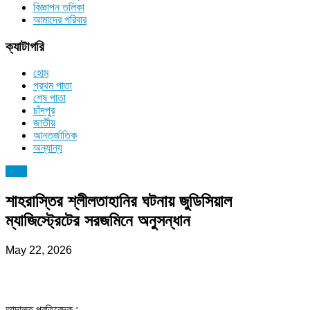
বিজ্ঞাপন তলিকা
আমাদের পরিবার
ক্যাটাগরি
হোম
প্রথম পাতা
শেষ পাতা
চাঁদপুর
জাতীয়
আন্তর্জাতিক
অন্যান্য
চাঁদপুর
শাহরাস্তির শ্লীলতাহানির ঘটনায় জুডিসিয়াল
ম্যাজিস্ট্রেটের সরজমিনে অনুসন্ধান
May 22, 2026
আদালত প্রতিবেদক :