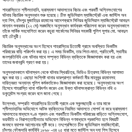
শাহরাস্তিতে শ্লীলতাহানি, ভ্রাম্যমাণ আদালতের বিচার এবং পরবর্তী অগ্নিসংযোগের
ঘটনায় বিচারিক অনুসন্ধান শুরু হয়েছে। চীফ জুডিসিয়াল ম্যাজিস্ট্রেট এবং জাস্টিস অব
দ্যা পিস, চাঁদপুর মুজাহিদুর রহমানের আদেশক্রমে সিনিয়র জুডিসিয়াল ম্যাজিস্ট্রেট আবদুল
মান্নান শুক্রবার (২২ মে) সরজমিনে অনুসন্ধান কার্যক্রম পরিচালনা করেন অনুসন্ধানকালে
তাঁকে সার্বিক সহযোগিতা করেন কচুয়া সার্কেলের সিনিয়র সহকারী পুলিশ সুপার মো. আবদুল
হাই চৌধুরী।
বিচারিক অনুসন্ধানের অংশ হিসেবে শাহরাস্তির চিতোষী গ্রামে অবস্থিত ভিকটিম
পরিবারের বাড়ি পরিদর্শন করা হয়। এ সময় ভিকটিম, তার পিতা-মাতা, প্রতিবেশী, স্থানীয়
জনপ্রতিনিধি এবং ঘটনার সাথে সম্পৃক্ত বিভিন্ন ব্যক্তিকে জিজ্ঞাসাবাদ করা হয় এবং
তাদের জবানবন্দি গ্রহণ করা হয়।
অনুসন্ধানকালে ঘটনাস্থল থেকে ঘটনার স্থিরচিত্র, ভিডিও চিত্রসহ বিভিন্ন আলামত
জব্দ করা হয়। এছাড়া সংশ্লিষ্ট থানার ভারপ্রাপ্ত কর্মকর্তা মীর মাহবুবুর রহমানসহ
দায়িত্বরত অন্যান্য পুলিশ কর্মকর্তাকেও জিজ্ঞাসাবাদ করা হয়েছে। অনুসন্ধানের অংশ
হিসেবে শাহরাস্তি থানা পরিদর্শন করেন এবং উক্ত ঘটনাসংক্রান্ত বিভিন্ন নথি ও
ডকুমেন্টস সংগ্রহ করেন বলে জানা গেছে।
উল্লেখ্য, সম্প্রতি শাহরাস্তির চিতোষী গ্রামে এক স্কুলছাত্রী ও তার মাকে
শ্লীলতাহানির অভিযোগে আটক ব্যক্তিদের নিয়মিত আদালতে সোপর্দ না করে ভ্রাম্যমাণ
আদালতের মাধ্যমে দণ্ড প্রদান এবং পরবর্তীতে ভিকটিম পরিবারের বাড়িতে অগ্নিসংযোগ,
ভয়ভীতি ও নিরাপত্তাহীনতার অভিযোগ বিভিন্ন গণমাধ্যমে প্রকাশিত হলে বিষয়টি
জনমনে ব্যাপক আলোচনার সৃষ্টি করে। তৎপ্রেক্ষিতে চীফ জুডিসিয়াল ম্যাজিস্ট্রেট,
চাঁদপুর ফৌজদারি কার্যবিধি ১৮৯৮ -এর ২৫ ধারা মতে জাস্টিস অব দ্যা পিস হিসেবে