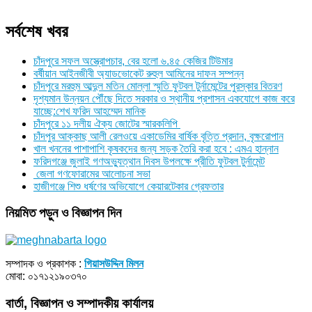
সর্বশেষ খবর
চাঁদপুরে সফল অস্ত্রোপচার, বের হলো ৬.৪৫ কেজির টিউমার
বর্ষীয়ান আইনজীবী অ্যাডভোকেট রুহুল আমিনের দাফন সম্পন্ন
চাঁদপুরে মরহুম আব্দুল মতিন মোল্লা স্মৃতি ফুটবল টুর্নামেন্টের পুরস্কার বিতরণ
দৃশ্যমান উন্নয়ন পৌঁছে দিতে সরকার ও স্থানীয় প্রশাসন একযোগে কাজ করে
যাচ্ছে:শেখ ফরিদ আহম্মেদ মানিক
চাঁদপুরে ১১ দলীয় ঐক্য জোটের স্মারকলিপি
চাঁদপুর আক্কাছ আলী রেলওয়ে একাডেমির বার্ষিক বৃত্তি প্রদান, বৃক্ষরোপান
খাল খননের পাশাপাশি কৃষকদের জন্য সড়ক তৈরি করা হবে : এমএ হান্নান
ফরিদগঞ্জে জুলাই গণঅভ্যুত্থান দিবস উপলক্ষে প্রীতি ফুটবল টুর্নামেন্ট
জেলা গণফোরামের আলোচনা সভা
হাজীগঞ্জে শিশু ধর্ষণের অভিযোগে কেয়ারটেকার গ্রেফতার
নিয়মিত পড়ুন ও বিজ্ঞাপন দিন
সম্পাদক ও প্রকাশক :
গিয়াসউদ্দিন মিলন
মোবা: ০১৭১২১৯০৩৭০
বার্তা, বিজ্ঞাপন ও সম্পাদকীয় কার্যালয়