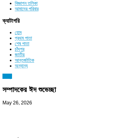
বিজ্ঞাপন তলিকা
আমাদের পরিবার
ক্যাটাগরি
হোম
প্রথম পাতা
শেষ পাতা
চাঁদপুর
জাতীয়
আন্তর্জাতিক
অন্যান্য
চাঁদপুর
সম্পাদকের ঈদ শুভেচ্ছা
May 26, 2026