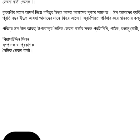
মেঘনা বার্তা ডেস্ক ॥
কুরবাণীর মহান আদর্শ নিয়ে পবিত্র ঈদুল আয্হা আমাদের দ্বারে সমাগত। ঈদ আমাদের ব্যক
প্রতি বছর ঈদুল আযহা আমাদের মাঝে ফিরে আসে। স্বার্থপরতা পরিহার করে মানবতার কল্য
পবিত্র ঈদ-উল আযহা উপলক্ষ্যে দৈনিক মেঘনা বার্তার সকল প্রতিনিধি, পাঠক, শুভানুধ্যায়
গিয়াসউদ্দিন মিলন
সম্পাদক ও প্রকাশক
দৈনিক মেঘনা বার্তা।