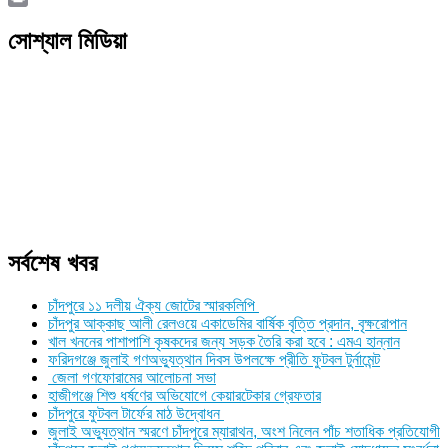
Link
Print
সোশ্যাল মিডিয়া
সর্বশেষ খবর
চাঁদপুরে ১১ দলীয় ঐক্য জোটের স্মারকলিপি
চাঁদপুর আক্কাছ আলী রেলওয়ে একাডেমির বার্ষিক বৃত্তি প্রদান, বৃক্ষরোপান
খাল খননের পাশাপাশি কৃষকদের জন্য সড়ক তৈরি করা হবে : এমএ হান্নান
ফরিদগঞ্জে জুলাই গণঅভ্যুত্থান দিবস উপলক্ষে প্রীতি ফুটবল টুর্নামেন্ট
জেলা গণফোরামের আলোচনা সভা
হাজীগঞ্জে শিশু ধর্ষণের অভিযোগে কেয়ারটেকার গ্রেফতার
চাঁদপুরে ফুটবল টার্ফের মাঠ উদ্বোধন
জুলাই অভ্যুত্থান স্মরণে চাঁদপুরে ম্যারাথন, অংশ নিলেন পাঁচ শতাধিক প্রতিযোগী