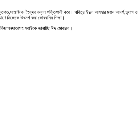
্তিগত,সামাজিক ঐক্যের বন্ধন শক্তিশালী করে। পবিত্র ঈদুল আযহার মহান আদর্শ,ত্যাগ ও শ
াণে নিজেকে উৎসর্গ করা কোরবানির শিক্ষা।
ী, বিজ্ঞাপনদাতাসহ সবাইকে জানাচ্ছি ঈদ মোবারক।