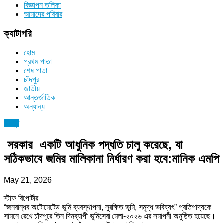
বিজ্ঞাপন তলিকা
আমাদের পরিবার
ক্যাটাগরি
হোম
প্রথম পাতা
শেষ পাতা
চাঁদপুর
জাতীয়
আন্তর্জাতিক
অন্যান্য
চাঁদপুর
সরকার একটি আধুনিক পদ্ধতি চালু করেছে, যা
সঠিকভাবে জমির মালিকানা নির্ধারণ করা হবে:মানিক এমপি
May 21, 2026
স্টাফ রিপোর্টার
“জনবান্ধব অটোমেটেড ভূমি ব্যবস্থাপনা, সুরক্ষিত ভূমি, সমৃদ্ধ ভবিষ্যৎ” প্রতিপাদ্যকে
সামনে রেখে চাঁদপুরে তিন দিনব্যাপী ভূমিসেবা মেলা-২০২৬ এর সমাপনী অনুষ্ঠিত হয়েছে।