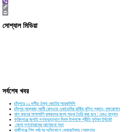
Skype
Viber
Copy
Link
Print
সোশ্যাল মিডিয়া
সর্বশেষ খবর
চাঁদপুরে ১১ দলীয় ঐক্য জোটের স্মারকলিপি
চাঁদপুর আক্কাছ আলী রেলওয়ে একাডেমির বার্ষিক বৃত্তি প্রদান, বৃক্ষরোপান
খাল খননের পাশাপাশি কৃষকদের জন্য সড়ক তৈরি করা হবে : এমএ হান্নান
ফরিদগঞ্জে জুলাই গণঅভ্যুত্থান দিবস উপলক্ষে প্রীতি ফুটবল টুর্নামেন্ট
জেলা গণফোরামের আলোচনা সভা
হাজীগঞ্জে শিশু ধর্ষণের অভিযোগে কেয়ারটেকার গ্রেফতার