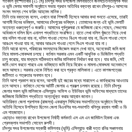
গতকাল বৃহস্পতিবার (২১ মে) চাঁদপুর সদর উপজেলা মিলনায়তনে জনসচেতনতামূলক সভা
ও ভূমি মেলার সমাপনী অনুষ্ঠানে সভায় প্রধান অতিথির বক্তব্য রাখেন চাঁদপুর-৩ আসনের
সংসদ সদস্য শেখ ফরিদ আহমেদ মানিক।
তিনি তার বক্তব্যে বলেন, এখানে যারা শিক্ষার্থী হিসেবে আমার কথা শুনতে এসেছে, তারাই
আগামী দিনের ভবিষ্যৎ, আমাদের চাঁদপুরের ভবিষ্যৎ। তোমাদের জন্য এই ভূমি মেলাটি
অত্যন্ত গুরুত্বপূর্ণ ও জরুরি। আমাদের পূর্বপুরুষরা যে জমিজমা রেখে গেছেন, সেগুলোর
অধিকাংশ দলিল ছিল এনালগ পদ্ধতিতে সংরক্ষিত। হাতে লেখা দলিল খুঁজতে গিয়ে দেখা
যায় দলিল পাওয়া যায় না, দলিল পাওয়া গেলেও বিএস পাওয়া যায় না, বিএস পাওয়া গেলে
আরএস পাওয়া যায় না, আবার আরএস পাওয়া গেলে সিএস পাওয়া যায় না।
তিনি আরো বলেন, পরিবারের সদস্যদের জিজ্ঞেস করলে দেখা যাবে, অনেকেরই জমি জমা
নিয়ে মামলা-মোকদ্দমা চলছে। বর্তমান সরকার এমন একটি আধুনিক ও ডিজিটাল পদ্ধতি
চালু করেছে, যার মাধ্যমে সঠিকভাবে জমির মালিকানা নির্ধারণ করা হবে। যার জমি, সেই
জমি ভোগ করতে পারবে এবং ভবিষ্যতে জমি নিয়ে বিরোধ ও মামলা-মোকদ্দমা অনেকাংশে
কমে আসবে। সরকার থেকে নিশ্চিত করা হবে প্রকৃত মালিকানা। এতে কাগজপত্রের
জটিলতা ও শত্রুতার অবসান হবে।
তিনি আশা প্রকাশ করে বলেন, আগামী দুই বছরের মধ্যে সারাদেশ এ কার্যক্রমের আওতায়
চলে আসবে। বর্তমানে দেশের আটটি জেলায় এ প্রকল্প চলমান রয়েছে। তিনি চাঁদপুর
জেলার সকল ভূমি মালিককে এসিল্যান্ড অফিস ও ইউনিয়ন ভূমি অফিসের মাধ্যমে তাদের
জমিজমা ডিজিটাল পদ্ধতিতে অন্তর্ভুক্ত করার আহ্বান জানান।
অতিরিক্ত জেলা প্রশাসক (রাজস্ব) একরামুল সিদ্দিকের সভাপতিত্বে অনুষ্ঠানে বিশেষ
অতিথি হিসেবে উপস্থিত ছিলেন জেলা বিএনপির সহ-সভাপতি খলিলুর রহমান গাজী ও ডি
এম শাহজাহান।
এছাড়াও বক্তব্য রাখেন উপজেলা নির্বাহী কর্মকর্তা এস এম এন জামিউল হিকমা এবং
প্রেসক্লাব সভাপতি সোহেল রুশদী।
চাঁদপুর সদর উপজেলার সহকারী কমিশনার (ভূমি) এসিল্যান্ড বাপ্পী দত্ত রনির সঞ্চালনায়