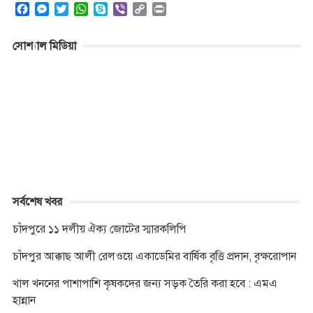
F
M
T
W
S
V
C
P
a
e
w
h
k
i
o
r
c
s
i
a
y
b
p
i
সোশ্যাল মিডিয়া
e
s
t
t
p
e
y
n
b
e
t
s
e
r
L
t
o
n
e
A
i
o
g
r
p
n
k
e
p
k
r
সর্বশেষ খবর
চাঁদপুরে ১১ দলীয় ঐক্য জোটের স্মারকলিপি
চাঁদপুর আক্কাছ আলী রেলওয়ে একাডেমির বার্ষিক বৃত্তি প্রদান, বৃক্ষরোপান
খাল খননের পাশাপাশি কৃষকদের জন্য সড়ক তৈরি করা হবে : এমএ
হান্নান