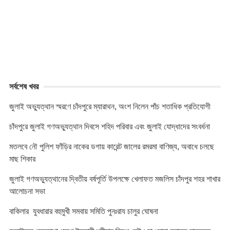
n
k
সর্বশেষ খবর
জুলাই অভ্যুত্থান স্মরণে চাঁদপুরে ম্যারাথন, অংশ নিলেন পাঁচ শতাধিক প্রতিযোগী
চাঁদপুরে জুলাই গণঅভ্যুত্থান দিবসে শহিদ পরিবার এবং জুলাই যোদ্ধাদের সংবর্ধনা
মতলবে নৌ পুলিশ ফাঁড়ির নাকের ডগায় কারেন্ট জালের রমরমা বাণিজ্য, অবাধে চলছে
মাছ শিকার
জুলাই গণঅভ্যুত্থানের দ্বিতীয় বর্ষপূর্তি উপলক্ষে খেলাফত মজলিস চাঁদপুর শহর শাখার
আলোচনা সভা
বাকিলার যুবধারার বহুমুখী সমবায় সমিতি পুনঃরায চালুর ঘোষনা