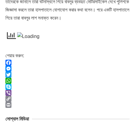
তাদেরকে জানালে তারা ঘটনাস্থলে গিয়ে বাবলুর ব্যবহৃত মোটরসাইকেল দেখে পুলিশকে
জিজ্ঞাসা করলে তারা হাসপাতালে যোগাযোগ করার কথা বলেন। পরে একটি হাসপাতালে
গিয়ে তারা বাবলুর লাশ সনাক্ত করেন।
শেয়ার করুন:
F
a
M
c
e
T
e
s
w
W
b
s
i
h
S
o
e
t
a
k
V
o
n
t
t
y
i
C
k
g
e
s
p
b
o
P
e
r
A
e
e
p
r
সোশ্যাল মিডিয়া
r
p
r
y
i
p
L
n
i
t