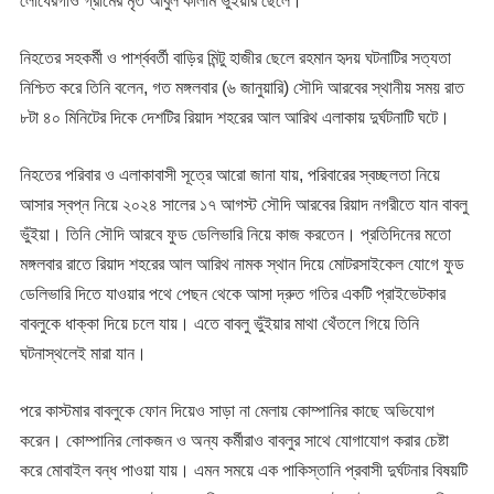
লোধেরগাঁও গ্রামের মৃত আবুল কালাম ভুঁইয়ার ছেলে।
নিহতের সহকর্মী ও পার্শ্ববর্তী বাড়ির মিন্টু হাজীর ছেলে রহমান হৃদয় ঘটনাটির সত্যতা
নিশ্চিত করে তিনি বলেন, গত মঙ্গলবার (৬ জানুয়ারি) সৌদি আরবের স্থানীয় সময় রাত
৮টা ৪০ মিনিটের দিকে দেশটির রিয়াদ শহরের আল আরিথ এলাকায় দুর্ঘটনাটি ঘটে।
নিহতের পরিবার ও এলাকাবাসী সূত্রে আরো জানা যায়, পরিবারের স্বচ্ছলতা নিয়ে
আসার স্বপ্ন নিয়ে ২০২৪ সালের ১৭ আগস্ট সৌদি আরবের রিয়াদ নগরীতে যান বাবলু
ভুঁইয়া। তিনি সৌদি আরবে ফুড ডেলিভারি নিয়ে কাজ করতেন। প্রতিদিনের মতো
মঙ্গলবার রাতে রিয়াদ শহরের আল আরিথ নামক স্থান দিয়ে মোটরসাইকেল যোগে ফুড
ডেলিভারি দিতে যাওয়ার পথে পেছন থেকে আসা দ্রুত গতির একটি প্রাইভেটকার
বাবলুকে ধাক্কা দিয়ে চলে যায়। এতে বাবলু ভুঁইয়ার মাথা থেঁতলে গিয়ে তিনি
ঘটনাস্থলেই মারা যান।
পরে কাস্টমার বাবলুকে ফোন দিয়েও সাড়া না মেলায় কোম্পানির কাছে অভিযোগ
করেন। কোম্পানির লোকজন ও অন্য কর্মীরাও বাবলুর সাথে যোগাযোগ করার চেষ্টা
করে মোবাইল বন্ধ পাওয়া যায়। এমন সময়ে এক পাকিস্তানি প্রবাসী দুর্ঘটনার বিষয়টি