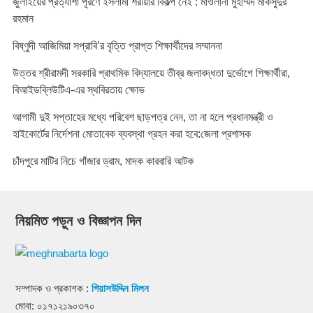
জুলাইয়ের প্রত্যাশা পূরণে ইসলামী শরীয়ার বিকল্প নেই : মাওলানা মুহাম্মদ মাকসুদুর
রহমান
বিষ্ণুদী আজিমিয়া সপ্রাবি’র বৃত্তি প্রাপ্ত শিক্ষার্থীদের সম্মাননা
উত্তর শ্রীরামদী সরকারি প্রাথমিক বিদ্যালয়ে তীব্র জলাবদ্ধতা দুর্ভোগে শিক্ষার্থীরা,
বিআইডব্লিউটিএ-এর স্থবিরতায় ক্ষোভ
আগামী দুই সপ্তাহের মধ্যে পরিবেশ ছাড়পত্র নেন, তা না হলে প্রধানমন্ত্রী ও
হাইকোর্টের নির্দেশনা মোতাবেক ব্যবস্থা গ্রহন করা হবে:জেলা প্রশাসক
চাঁদপুরে মাটির নিচে গাঁজার ড্রাম, মাদক কারবারি আটক
নিয়মিত পড়ুন ও বিজ্ঞাপন দিন
সম্পাদক ও প্রকাশক :
গিয়াসউদ্দিন মিলন
মোবা: ০১৭১২১৯০৩৭০