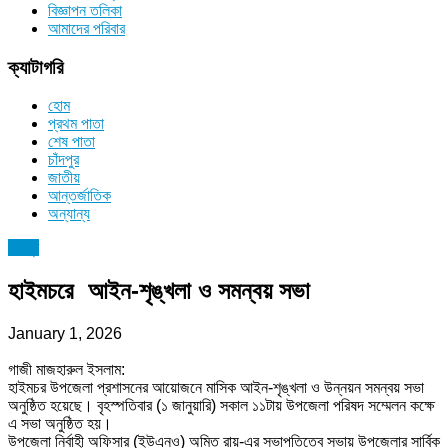
বিজ্ঞাপন তলিকা
আমাদের পরিবার
ক্যাটাগরি
হোম
প্রথম পাতা
শেষ পাতা
চাঁদপুর
জাতীয়
আন্তর্জাতিক
অন্যান্য
চাঁদপুর
হাইমচরে আইন-শৃঙ্খলা ও সমন্বয় সভা
January 1, 2026
গাজী মাজহারুল ইসলাম:
হাইমচর উপজেলা প্রশাসনের আয়োজনে মাসিক আইন-শৃঙ্খলা ও উন্নয়ন সমন্বয় সভা
অনুষ্ঠিত হয়েছে। বৃহস্পতিবার (১ জানুয়ারি) সকাল ১১টায় উপজেলা পরিষদ সম্মেলন কক্ষে
এ সভা অনুষ্ঠিত হয়।
উপজেলা নির্বাহী অফিসার (ইউএনও) অমিত রায়-এর সভাপতিত্বে সভায় উপজেলার সার্বিক