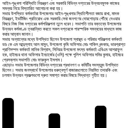
আইন-শৃঙ্খলা পরিস্থিতি নিয়ন্ত্রণ এবং সরকারি বিভিন্ন দপ্তরের উন্নয়নমূলক কাজের
সমন্বয় নিয়ে বিস্তারিত আলোচনা করা হয়।
সভায় উপস্থিত কর্মকর্তারা উপজেলার আইন-শৃঙ্খলার স্থিতিশীলতা বজায় রাখা, মাদক
নিয়ন্ত্রণ, ইভটিজিং প্রতিরোধ এবং সরকারি সেবা জনগণের দোরগোড়ায় পৌঁছে দেওয়ার
বিষয়ে নিজ নিজ দপ্তরের কর্মপরিকল্পনা তুলে ধরেন। সভাপতি তার বক্তব্যে উপজেলার
উন্নয়ন কর্মকাণ্ড ত্বরান্বিত করতে সকল দপ্তরকে পারস্পরিক সমন্বয়ের মাধ্যমে কাজ
করার আহ্বান জানান।
সভায় অন্যান্যের মধ্যে উপস্থিত ছিলেন উপজেলা স্বাস্থ্য ও পরিবার পরিকল্পনা কর্মকর্তা
ডাঃ কে এম আব্দুল্লাহ আল মামুন, উপজেলা কৃষি অফিসার মোঃ শাকিল খন্দকার, ভারপ্রাপ্ত
প্রাণিসম্পদ কর্মকর্তা মানিক বিশ্বাস, সিনিয়র উপজেলা মৎস্য কর্মকর্তা এবিএম আশরাফুল
হক, হাইমচর থানা অফিসার ইনচার্জের (ওসি) পক্ষে পুলিশ অফিসার সমির কুমার, হাইমচর
প্রেসক্লাব সভাপতি মোঃ ফারুকুল ইসলাম।
এছাড়াও সভায় উপজেলার বিভিন্ন দপ্তরের প্রধানগণ ও কমিটির সদস্যবৃন্দ উপস্থিত
ছিলেন। সভায় জনস্বার্থে উপজেলার গুরুত্বপূর্ণ বাজারগুলোতে নিয়মিত তদারকি এবং
চলমান উন্নয়ন প্রকল্পগুলো দ্রুত সমাপ্ত করার বিষয়ে সিদ্ধান্ত গৃহীত হয়।