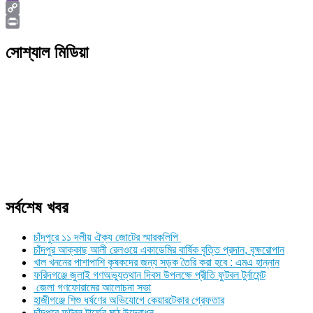
Viber
Copy
Link
Print
সোশ্যাল মিডিয়া
সর্বশেষ খবর
চাঁদপুরে ১১ দলীয় ঐক্য জোটের স্মারকলিপি
চাঁদপুর আক্কাছ আলী রেলওয়ে একাডেমির বার্ষিক বৃত্তি প্রদান, বৃক্ষরোপান
খাল খননের পাশাপাশি কৃষকদের জন্য সড়ক তৈরি করা হবে : এমএ হান্নান
ফরিদগঞ্জে জুলাই গণঅভ্যুত্থান দিবস উপলক্ষে প্রীতি ফুটবল টুর্নামেন্ট
জেলা গণফোরামের আলোচনা সভা
হাজীগঞ্জে শিশু ধর্ষণের অভিযোগে কেয়ারটেকার গ্রেফতার
চাঁদপুরে ফুটবল টার্ফের মাঠ উদ্বোধন