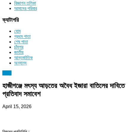
বিজ্ঞাপন তলিকা
আমাদের পরিবার
ক্যাটাগরি
হোম
প্রথম পাতা
শেষ পাতা
চাঁদপুর
জাতীয়
আন্তর্জাতিক
অন্যান্য
চাঁদপুর
হাজীগঞ্জে মৎস্য আড়তের অবৈধ ইজারা বাতিলের দাবিতে
প্রতিবাদ সমাবেশ
April 15, 2026
নিজস্ব প্রতিনিধি :