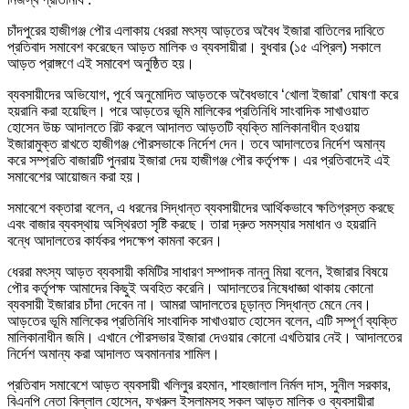
চাঁদপুরের হাজীগঞ্জ পৌর এলাকায় ধেররা মৎস্য আড়তের অবৈধ ইজারা বাতিলের দাবিতে
প্রতিবাদ সমাবেশ করেছেন আড়ত মালিক ও ব্যবসায়ীরা। বুধবার (১৫ এপ্রিল) সকালে
আড়ত প্রাঙ্গণে এই সমাবেশ অনুষ্ঠিত হয়।
ব্যবসায়ীদের অভিযোগ, পূর্বে অনুমোদিত আড়তকে অবৈধভাবে ‘খোলা ইজারা’ ঘোষণা করে
হয়রানি করা হয়েছিল। পরে আড়তের ভূমি মালিকের প্রতিনিধি সাংবাদিক সাখাওয়াত
হোসেন উচ্চ আদালতে রিট করলে আদালত আড়তটি ব্যক্তি মালিকানাধীন হওয়ায়
ইজারামুক্ত রাখতে হাজীগঞ্জ পৌরসভাকে নির্দেশ দেন। তবে আদালতের নির্দেশ অমান্য
করে সম্প্রতি বাজারটি পুনরায় ইজারা দেয় হাজীগঞ্জ পৌর কর্তৃপক্ষ। এর প্রতিবাদেই এই
সমাবেশের আয়োজন করা হয়।
সমাবেশে বক্তারা বলেন, এ ধরনের সিদ্ধান্ত ব্যবসায়ীদের আর্থিকভাবে ক্ষতিগ্রস্ত করছে
এবং বাজার ব্যবস্থায় অস্থিরতা সৃষ্টি করছে। তারা দ্রুত সমস্যার সমাধান ও হয়রানি
বন্ধে আদালতের কার্যকর পদক্ষেপ কামনা করেন।
ধেররা মৎস্য আড়ত ব্যবসায়ী কমিটির সাধারণ সম্পাদক নান্নু মিয়া বলেন, ইজারার বিষয়ে
পৌর কর্তৃপক্ষ আমাদের কিছুই অবহিত করেনি। আদালতের নিষেধাজ্ঞা থাকায় কোনো
ব্যবসায়ী ইজারার চাঁদা দেবেন না। আমরা আদালতের চূড়ান্ত সিদ্ধান্ত মেনে নেব।
আড়তের ভূমি মালিকের প্রতিনিধি সাংবাদিক সাখাওয়াত হোসেন বলেন, এটি সম্পূর্ণ ব্যক্তি
মালিকানাধীন জমি। এখানে পৌরসভার ইজারা দেওয়ার কোনো এখতিয়ার নেই। আদালতের
নির্দেশ অমান্য করা আদালত অবমাননার শামিল।
প্রতিবাদ সমাবেশে আড়ত ব্যবসায়ী খলিলুর রহমান, শাহজালাল নির্মল দাস, সুনীল সরকার,
বিএনপি নেতা বিল্লাল হোসেন, ফখরুল ইসলামসহ সকল আড়ত মালিক ও ব্যবসায়ীরা