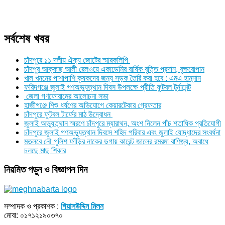
সর্বশেষ খবর
চাঁদপুরে ১১ দলীয় ঐক্য জোটের স্মারকলিপি
চাঁদপুর আক্কাছ আলী রেলওয়ে একাডেমির বার্ষিক বৃত্তি প্রদান, বৃক্ষরোপান
খাল খননের পাশাপাশি কৃষকদের জন্য সড়ক তৈরি করা হবে : এমএ হান্নান
ফরিদগঞ্জে জুলাই গণঅভ্যুত্থান দিবস উপলক্ষে প্রীতি ফুটবল টুর্নামেন্ট
জেলা গণফোরামের আলোচনা সভা
হাজীগঞ্জে শিশু ধর্ষণের অভিযোগে কেয়ারটেকার গ্রেফতার
চাঁদপুরে ফুটবল টার্ফের মাঠ উদ্বোধন
জুলাই অভ্যুত্থান স্মরণে চাঁদপুরে ম্যারাথন, অংশ নিলেন পাঁচ শতাধিক প্রতিযোগী
চাঁদপুরে জুলাই গণঅভ্যুত্থান দিবসে শহিদ পরিবার এবং জুলাই যোদ্ধাদের সংবর্ধনা
মতলবে নৌ পুলিশ ফাঁড়ির নাকের ডগায় কারেন্ট জালের রমরমা বাণিজ্য, অবাধে
চলছে মাছ শিকার
নিয়মিত পড়ুন ও বিজ্ঞাপন দিন
সম্পাদক ও প্রকাশক :
গিয়াসউদ্দিন মিলন
মোবা: ০১৭১২১৯০৩৭০