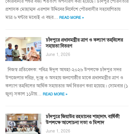
কোরবানীর পশুর বর্জ্য শতভাগ অপসারণ করা হয়েছে। চাঁদপুর পৌরসভার
প্রশাসক মোহাম্মদ এরশাদ উদ্দিনের নির্দেশে পৌরবাসীর সহযোগিতায়
মাত্র ৬ ঘণ্টার মধ্যেই এ বছর...
READ MORE »
চাঁদপুরে প্রধানমন্ত্রীর ত্রাণ ও কল্যাণ তহবিলের
সহায়তা বিতরণ
June 1, 2026
নিজস্ব প্রতিবেদক: পবিত্র ঈদুল আযহা-২০২৬ উপলক্ষে চাঁদপুর সদর
উপজেলার দরিদ্র, দুঃস্থ ও অসহায় জনগোষ্ঠীর মাঝে প্রধানমন্ত্রীর ত্রাণ ও
কল্যাণ তহবিলের আর্থিক সহায়তার অর্থ বিতরণ করা হয়েছে। সোমবার (১
জুন) সকাল ১১টায়...
READ MORE »
চাঁদপুরে জিয়াউর রহমানের শাহাদাৎ বার্ষিকী
উপলক্ষে আলোচনা সভা ও মিলাদ
June 1, 2026