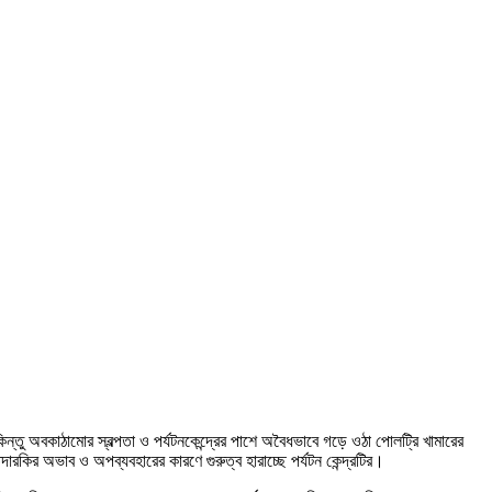
্তু অবকাঠামোর স্বল্পতা ও পর্যটনকেন্দ্রের পাশে অবৈধভাবে গড়ে ওঠা পোলট্রি খামারের
রকির অভাব ও অপব্যবহারের কারণে গুরুত্ব হারাচ্ছে পর্যটন কেন্দ্রটির।