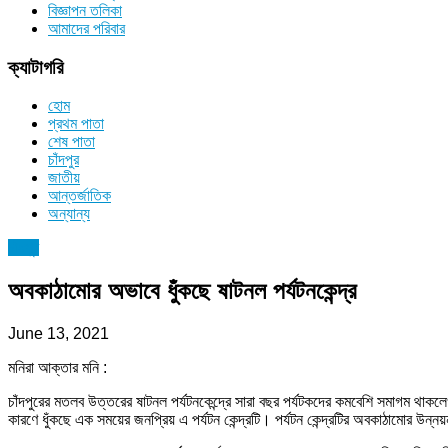
বিজ্ঞাপন তলিকা
আমাদের পরিবার
ক্যাটাগরি
হোম
প্রথম পাতা
শেষ পাতা
চাঁদপুর
জাতীয়
আন্তর্জাতিক
অন্যান্য
চাঁদপুর
অবকাঠামোর অভাবে ধুঁকছে ষাটনল পর্যটনকেন্দ্র
June 13, 2021
মনিরা আক্তার মনি :
চাঁদপুরের মতলব উত্তরের ষাটনল পর্যটনকেন্দ্রে সারা বছর পর্যটকদের কমবেশি সমাগম থাকলে
কারণে ধুঁকছে এক সময়ের জনপ্রিয় এ পর্যটন কেন্দ্রটি। পর্যটন কেন্দ্রটির অবকাঠামোর উন্