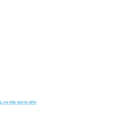
ছে:শেখ ফরিদ আহম্মেদ মানিক