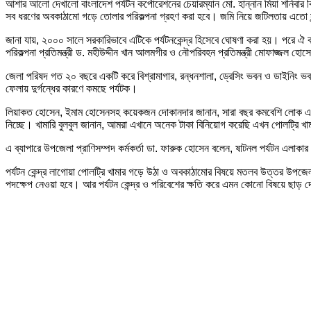
আশার আলো দেখালো বাংলাদেশ পর্যটন কর্পোরেশনের চেয়ারম্যান মো. হান্নান মিয়া শনিবার
সব ধরণের অবকাঠামো গড়ে তোলার পরিকল্পনা গ্রহণ করা হবে। জমি নিয়ে জটিলতায় এতো সুন্দ
জানা যায়, ২০০০ সালে সরকারিভাবে এটিকে পর্যটনকেন্দ্র হিসেবে ঘোষণা করা হয়। পরে ঐ ব
পরিকল্পনা প্রতিমন্ত্রী ড. মহীউদ্দীন খান আলমগীর ও নৌপরিবহন প্রতিমন্ত্রী মোফাজ্জল হো
জেলা পরিষদ গত ২০ বছরে একটি করে বিশ্রামাগার, রন্ধনশালা, ড্রেসিং ভবন ও ডাইনিং ভবন 
ফেলায় দুর্গন্ধের কারণে কমছে পর্যটক।
লিয়াকত হোসেন, ইমাম হোসেনসহ কয়েকজন দোকানদার জানান, সারা বছর কমবেশি লোক এলেও ব
নিচ্ছে। খামারি বুলবুল জানান, আমরা এখানে অনেক টাকা বিনিয়োগ করেছি এখন পোলট্রি খা
এ ব্যাপারে উপজেলা প্রাণিসম্পদ কর্মকর্তা ডা. ফারুক হোসেন বলেন, ষাটনল পর্যটন এলাক
পর্যটন কেন্দ্র লাগোয়া পোলট্রি খামার গড়ে উঠা ও অবকাঠামোর বিষয়ে মতলব উত্তর উপজেলা ন
পদক্ষেপ নেওয়া হবে। আর পর্যটন কেন্দ্র ও পরিবেশের ক্ষতি করে এমন কোনো বিষয়ে ছাড় 