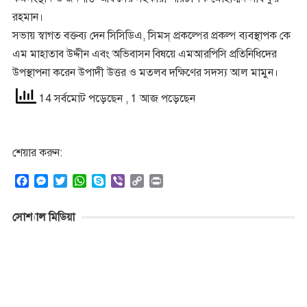
রহমান।
সভায় স্বাগত বক্তব্য দেন সিসিডিএ, সিমস্ প্রকল্পের প্রকল্প ব্যবস্থাপক কে
এম মাহাতাব উদ্দীন এবং অভিবাসন বিষয়ে এমআরপিসি প্রতিনিধিদের
উপস্থাপনা করেন উপাদী উত্তর ও মতলব দক্ষিণের সদস্য আল মামুন।
14 সর্বমোট পড়েছেন
, 1 আজ পড়েছেন
শেয়ার করুন:
F
M
T
W
S
V
C
P
a
e
w
h
k
i
o
r
c
s
i
a
y
b
p
i
সোশ্যাল মিডিয়া
e
s
t
t
p
e
y
n
b
e
t
s
e
r
L
t
o
n
e
A
i
o
g
r
p
n
k
e
p
k
r