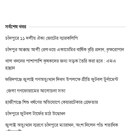
সর্বশেষ খবর
চাঁদপুরে ১১ দলীয় ঐক্য জোটের স্মারকলিপি
চাঁদপুর আক্কাছ আলী রেলওয়ে একাডেমির বার্ষিক বৃত্তি প্রদান, বৃক্ষরোপান
খাল খননের পাশাপাশি কৃষকদের জন্য সড়ক তৈরি করা হবে : এমএ
হান্নান
ফরিদগঞ্জে জুলাই গণঅভ্যুত্থান দিবস উপলক্ষে প্রীতি ফুটবল টুর্নামেন্ট
জেলা গণফোরামের আলোচনা সভা
হাজীগঞ্জে শিশু ধর্ষণের অভিযোগে কেয়ারটেকার গ্রেফতার
চাঁদপুরে ফুটবল টার্ফের মাঠ উদ্বোধন
জুলাই অভ্যুত্থান স্মরণে চাঁদপুরে ম্যারাথন, অংশ নিলেন পাঁচ শতাধিক