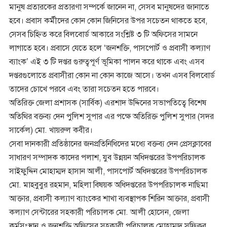
মানুষ প্রতারকের প্রতারণা সম্পর্কে জানেন না, সেসব মানুষদের জানাতে
হবে। প্রবাস কর্মীদের কোন কোন জিনিসের উপর সচেতন থাকতে হবে,
সেসব চিহ্নিত করে বিলবোর্ড আকারে সংশ্লিষ্ট ৩ টি অফিসের সামনে
লাগাতে হবে। প্রবাসে যেতে হলে ‘জনশক্তি, পাসপোর্ট ও প্রবাসী কল্যাণ
ব্যাংক’ এই ৩ টি দপ্তর গুরুত্বপূর্ণ ভূমিকা পালন করে থাকে এবং এসব
দপ্তরগুলোতে প্রবাসীরা কোন না কোন কাজে আসে। তখন এসব বিলবোর্ড
তাদের চোখে পরবে এবং তারা সচেতন হতে পারবে।
অতিরিক্ত জেলা প্রশাসক (সার্বিক) এরশাদ উদ্দিনের সভাপতিত্বে বিশেষ
অতিথির বক্তব্য দেন পুলিশ সুপার এর পক্ষে অতিরিক্ত পুলিশ সুপার (সদর
সার্কেল) মো. খায়রুল কবীর।
সেবা দানকারী প্রতিষ্ঠানের জনপ্রতিনিধিদের মধ্যে বক্তব্য দেন প্রেসক্লাবের
সাধারণ সম্পাদক কাদের পলাশ, যুব উন্নয়ন অধিদপ্তরের উপপরিচালক
সাইফুদ্দিন মোহাম্মদ হাসান আলী, পাসপোর্ট অধিদপ্তরের উপপরিচালক
মো. মাহবুবুর রহমান, মহিলা বিষয়ক অধিদপ্তরের উপপরিচালক নাছিমা
আক্তার, প্রবাসী কল্যাণ ব্যাংকের শাখা ব্যবস্থাপক শিরিন আক্তার, প্রবাসী
কল্যাণ সেন্টারের সহকারী পরিচালক মো. আলী হোসেন, জেলা
কর্মসংস্থান ও জনশক্তি অফিসের সহকারী পরিচালক মোহাম্মদ সফিকুর