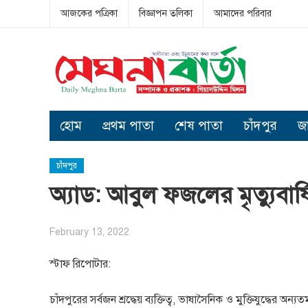
আজকের পত্রিকা
বিজ্ঞাপন তলিকা
আমাদের পরিবার
হোম
প্রথম পাতা
শেষ পাতা
চাঁদপুর
জ
চাঁদপুর
অ্যাড: আবুল ফজলের মৃত্যুবার
February 13, 2022
স্টাফ রিপোটার:
চাঁদপুরের সর্বজন শ্রদ্ধেয় ব্যক্তিত্ব, ভাষাসৈনিক ও মুক্তিযুদ্ধে