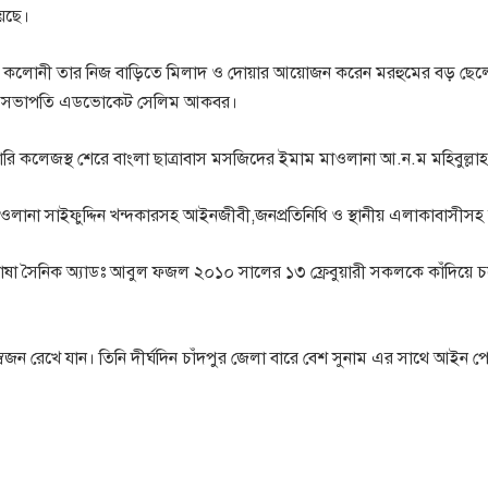
়েছে।
যাংক কলোনী তার নিজ বাড়িতে মিলাদ ও দোয়ার আয়োজন করেন মরহুমের বড় ছেলে
র সভাপতি এডভোকেট সেলিম আকবর।
ারি কলেজস্থ শেরে বাংলা ছাত্রাবাস মসজিদের ইমাম মাওলানা আ.ন.ম মহিবুল্লা
লানা সাইফুদ্দিন খন্দকারসহ আইনজীবী,জনপ্রতিনিধি ও স্থানীয় এলাকাবাসীসহ ম
াষা সৈনিক অ্যাডঃ আবুল ফজল ২০১০ সালের ১৩ ফ্রেবুয়ারী সকলকে কাঁদিয়ে চ
স্বজন রেখে যান। তিনি দীর্ঘদিন চাঁদপুর জেলা বারে বেশ সুনাম এর সাথে আইন পে