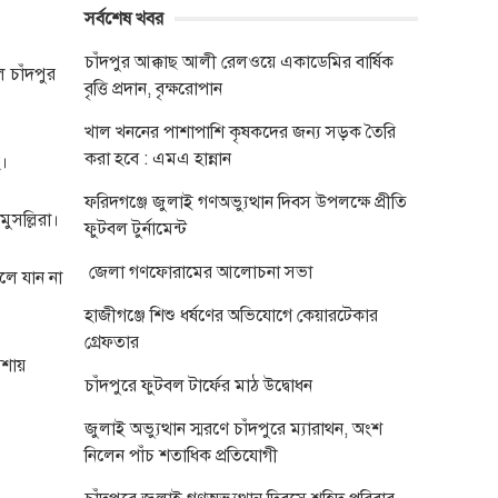
সর্বশেষ খবর
চাঁদপুর আক্কাছ আলী রেলওয়ে একাডেমির বার্ষিক
 চাঁদপুর
বৃত্তি প্রদান, বৃক্ষরোপান
খাল খননের পাশাপাশি কৃষকদের জন্য সড়ক তৈরি
করা হবে : এমএ হান্নান
হ।
ফরিদগঞ্জে জুলাই গণঅভ্যুত্থান দিবস উপলক্ষে প্রীতি
ুসল্লিরা।
ফুটবল টুর্নামেন্ট
জেলা গণফোরামের আলোচনা সভা
লে যান না
হাজীগঞ্জে শিশু ধর্ষণের অভিযোগে কেয়ারটেকার
গ্রেফতার
শায়
চাঁদপুরে ফুটবল টার্ফের মাঠ উদ্বোধন
জুলাই অভ্যুত্থান স্মরণে চাঁদপুরে ম্যারাথন, অংশ
নিলেন পাঁচ শতাধিক প্রতিযোগী