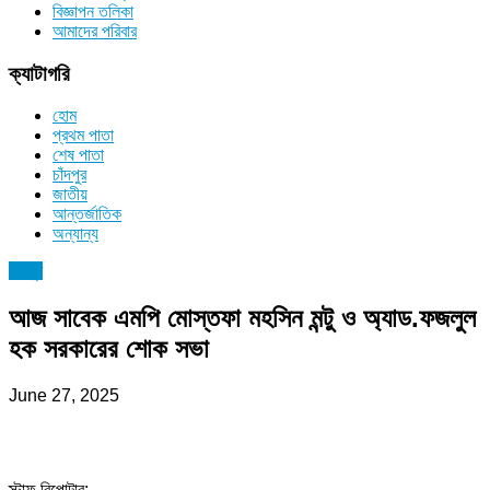
বিজ্ঞাপন তলিকা
আমাদের পরিবার
ক্যাটাগরি
হোম
প্রথম পাতা
শেষ পাতা
চাঁদপুর
জাতীয়
আন্তর্জাতিক
অন্যান্য
চাঁদপুর
আজ সাবেক এমপি মোস্তফা মহসিন মন্টু ও অ্যাড.ফজলুল
হক সরকারের শোক সভা
June 27, 2025
স্টাফ রিপোটার: