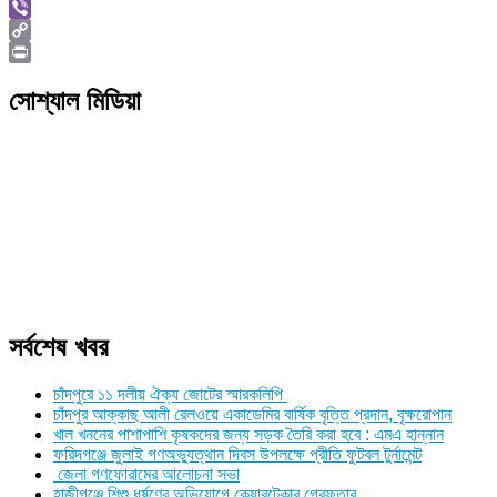
Skype
Viber
Copy
Link
Print
সোশ্যাল মিডিয়া
সর্বশেষ খবর
চাঁদপুরে ১১ দলীয় ঐক্য জোটের স্মারকলিপি
চাঁদপুর আক্কাছ আলী রেলওয়ে একাডেমির বার্ষিক বৃত্তি প্রদান, বৃক্ষরোপান
খাল খননের পাশাপাশি কৃষকদের জন্য সড়ক তৈরি করা হবে : এমএ হান্নান
ফরিদগঞ্জে জুলাই গণঅভ্যুত্থান দিবস উপলক্ষে প্রীতি ফুটবল টুর্নামেন্ট
জেলা গণফোরামের আলোচনা সভা
হাজীগঞ্জে শিশু ধর্ষণের অভিযোগে কেয়ারটেকার গ্রেফতার