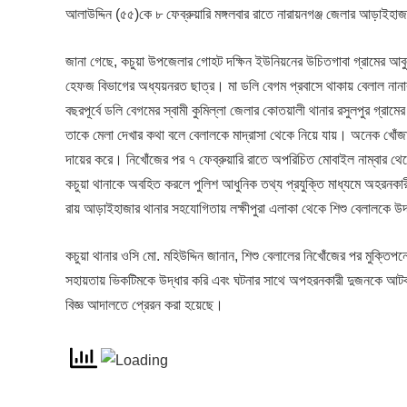
আলাউদ্দিন (৫৫)কে ৮ ফেব্রুয়ারি মঙ্গলবার রাতে নারায়নগঞ্জ জেলার আড়াইহাজ
জানা গেছে, কচুয়া উপজেলার গোহট দক্ষিন ইউনিয়নের উচিতগাবা গ্রামের আবু
হেফজ বিভাগের অধ্যয়নরত ছাত্র। মা ডলি বেগম প্রবাসে থাকায় বেলাল নানার
বছরপূর্বে ডলি বেগমের স্বামী কুমিল্লা জেলার কোতয়ালী থানার রসুলপুর গ্রামে
তাকে মেলা দেখার কথা বলে বেলালকে মাদ্রাসা থেকে নিয়ে যায়। অনেক খোঁজাখ
দায়ের করে। নিখোঁজের পর ৭ ফেব্রুয়ারি রাতে অপরিচিত মোবাইল নাম্বার থেক
কচুয়া থানাকে অবহিত করলে পুলিশ আধুনিক তথ্য প্রযুক্তি মাধ্যমে অহরনকার
রায় আড়াইহাজার থানার সহযোগিতায় লক্ষীপুরা এলাকা থেকে শিশু বেলালকে উ
কচুয়া থানার ওসি মো. মহিউদ্দিন জানান, শিশু বেলালের নিখোঁজের পর মুক্ত
সহায়তায় ভিকটিমকে উদ্ধার করি এবং ঘটনার সাথে অপহরনকারী দুজনকে আটক 
বিজ্ঞ আদালতে প্রেরন করা হয়েছে।