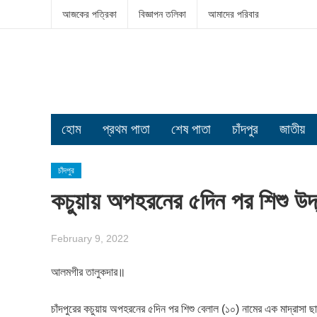
আজকের পত্রিকা
বিজ্ঞাপন তলিকা
আমাদের পরিবার
হোম
প্রথম পাতা
শেষ পাতা
চাঁদপুর
জাতীয়
চাঁদপুর
কচুয়ায় অপহরনের ৫দিন পর শিশু উ
February 9, 2022
আলমগীর তালুকদার॥
চাঁদপুরের কচুয়ায় অপহরনের ৫দিন পর শিশু বেলাল (১০) নামের এক মাদ্রাসা 