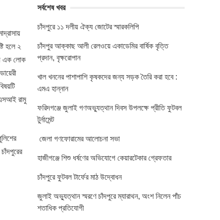
সর্বশেষ খবর
চাঁদপুরে ১১ দলীয় ঐক্য জোটের স্মারকলিপি
াদ্রাসায়
চাঁদপুর আক্কাছ আলী রেলওয়ে একাডেমির বার্ষিক বৃত্তি
টি হলে ২
প্রদান, বৃক্ষরোপান
চয়ে এক লোক
ডায়েরী
খাল খননের পাশাপাশি কৃষকদের জন্য সড়ক তৈরি করা হবে :
বিষয়টি
এমএ হান্নান
এএসআই রামু
ফরিদগঞ্জে জুলাই গণঅভ্যুত্থান দিবস উপলক্ষে প্রীতি ফুটবল
টুর্নামেন্ট
পুলিশের
জেলা গণফোরামের আলোচনা সভা
াঁদপুরের
হাজীগঞ্জে শিশু ধর্ষণের অভিযোগে কেয়ারটেকার গ্রেফতার
চাঁদপুরে ফুটবল টার্ফের মাঠ উদ্বোধন
জুলাই অভ্যুত্থান স্মরণে চাঁদপুরে ম্যারাথন, অংশ নিলেন পাঁচ
শতাধিক প্রতিযোগী