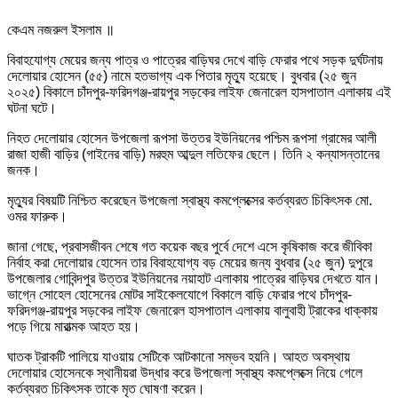
কেএম নজরুল ইসলাম ॥
বিবাহযোগ্য মেয়ের জন্য পাত্র ও পাত্রের বাড়িঘর দেখে বাড়ি ফেরার পথে সড়ক দুর্ঘটনায়
দেলোয়ার হোসেন (৫৫) নামে হতভাগ্য এক পিতার মৃত্যু হয়েছে। বুধবার (২৫ জুন
২০২৫) বিকালে চাঁদপুর-ফরিদগঞ্জ-রায়পুর সড়কের লাইফ জেনারেল হাসপাতাল এলাকায় এই
ঘটনা ঘটে।
নিহত দেলোয়ার হোসেন উপজেলা রূপসা উত্তর ইউনিয়নের পশ্চিম রূপসা গ্রামের আলী
রাজা হাজী বাড়ির (গাইনের বাড়ি) মরহুম আব্দুল লতিফের ছেলে। তিনি ২ কন্যাসন্তানের
জনক।
মৃত্যুর বিষয়টি নিশ্চিত করেছেন উপজেলা স্বাস্থ্য কমপ্লেক্সের কর্তব্যরত চিকিৎসক মো.
ওমর ফারুক।
জানা গেছে, প্রবাসজীবন শেষে গত কয়েক বছর পুর্বে দেশে এসে কৃষিকাজ করে জীবিকা
নির্বাহ করা দেলোয়ার হোসেন তার বিবাহযোগ্য বড় মেয়ের জন্য বুধবার (২৫ জুন) দুপুরে
উপজেলার গোবিন্দপুর উত্তর ইউনিয়নের নয়াহাট এলাকায় পাত্রের বাড়িঘর দেখতে যান।
ভাগ্নে সোহেল হোসেনের মোটর সাইকেলযোগে বিকালে বাড়ি ফেরার পথে চাঁদপুর-
ফরিদগঞ্জ-রায়পুর সড়কের লাইফ জেনারেল হাসপাতাল এলাকায় বালুবাহী ট্রাকের ধাক্কায়
পড়ে গিয়ে মারাত্মক আহত হয়।
ঘাতক ট্রাকটি পালিয়ে যাওয়ায় সেটিকে আটকানো সম্ভব হয়নি। আহত অবস্থায়
দেলোয়ার হোসেনকে স্থানীয়রা উদ্ধার করে উপজেলা স্বাস্থ্য কমপ্লেক্সে নিয়ে গেলে
কর্তব্যরত চিকিৎসক তাকে মৃত ঘোষণা করেন।