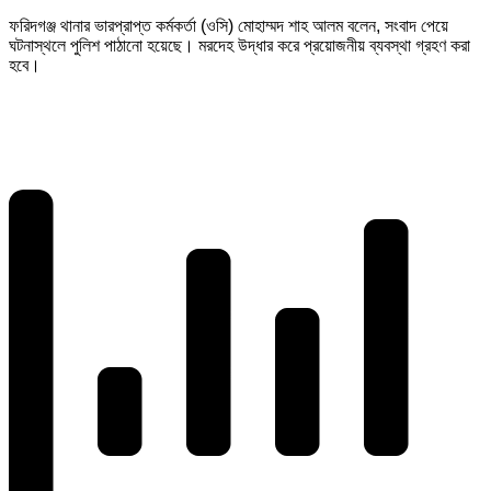
ফরিদগঞ্জ থানার ভারপ্রাপ্ত কর্মকর্তা (ওসি) মোহাম্মদ শাহ আলম বলেন, সংবাদ পেয়ে
ঘটনাস্থলে পুলিশ পাঠানো হয়েছে। মরদেহ উদ্ধার করে প্রয়োজনীয় ব্যবস্থা গ্রহণ করা
হবে।