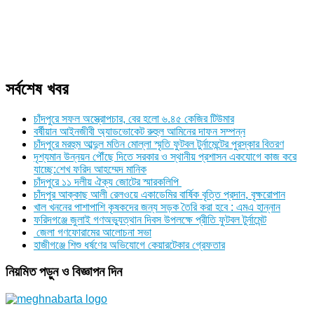
সর্বশেষ খবর
চাঁদপুরে সফল অস্ত্রোপচার, বের হলো ৬.৪৫ কেজির টিউমার
বর্ষীয়ান আইনজীবী অ্যাডভোকেট রুহুল আমিনের দাফন সম্পন্ন
চাঁদপুরে মরহুম আব্দুল মতিন মোল্লা স্মৃতি ফুটবল টুর্নামেন্টের পুরস্কার বিতরণ
দৃশ্যমান উন্নয়ন পৌঁছে দিতে সরকার ও স্থানীয় প্রশাসন একযোগে কাজ করে
যাচ্ছে:শেখ ফরিদ আহম্মেদ মানিক
চাঁদপুরে ১১ দলীয় ঐক্য জোটের স্মারকলিপি
চাঁদপুর আক্কাছ আলী রেলওয়ে একাডেমির বার্ষিক বৃত্তি প্রদান, বৃক্ষরোপান
খাল খননের পাশাপাশি কৃষকদের জন্য সড়ক তৈরি করা হবে : এমএ হান্নান
ফরিদগঞ্জে জুলাই গণঅভ্যুত্থান দিবস উপলক্ষে প্রীতি ফুটবল টুর্নামেন্ট
জেলা গণফোরামের আলোচনা সভা
হাজীগঞ্জে শিশু ধর্ষণের অভিযোগে কেয়ারটেকার গ্রেফতার
নিয়মিত পড়ুন ও বিজ্ঞাপন দিন