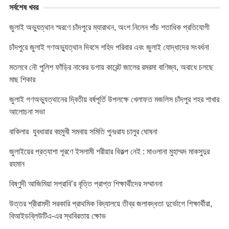
সর্বশেষ খবর
জুলাই অভ্যুত্থান স্মরণে চাঁদপুরে ম্যারাথন, অংশ নিলেন পাঁচ শতাধিক প্রতিযোগী
চাঁদপুরে জুলাই গণঅভ্যুত্থান দিবসে শহিদ পরিবার এবং জুলাই যোদ্ধাদের সংবর্ধনা
মতলবে নৌ পুলিশ ফাঁড়ির নাকের ডগায় কারেন্ট জালের রমরমা বাণিজ্য, অবাধে চলছে
মাছ শিকার
জুলাই গণঅভ্যুত্থানের দ্বিতীয় বর্ষপূর্তি উপলক্ষে খেলাফত মজলিস চাঁদপুর শহর শাখার
আলোচনা সভা
বাকিলার যুবধারার বহুমুখী সমবায় সমিতি পুনঃরায চালুর ঘোষনা
জুলাইয়ের প্রত্যাশা পূরণে ইসলামী শরীয়ার বিকল্প নেই : মাওলানা মুহাম্মদ মাকসুদুর
রহমান
বিষ্ণুদী আজিমিয়া সপ্রাবি’র বৃত্তি প্রাপ্ত শিক্ষার্থীদের সম্মাননা
উত্তর শ্রীরামদী সরকারি প্রাথমিক বিদ্যালয়ে তীব্র জলাবদ্ধতা দুর্ভোগে শিক্ষার্থীরা,
বিআইডব্লিউটিএ-এর স্থবিরতায় ক্ষোভ