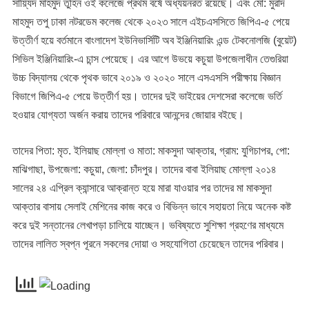
সায়্যিদ মাহমুদ তুহিন ওই কলেজে প্রথম বর্ষে অধ্যয়নরত রয়েছে। এবং মো: মুরাদ
মাহমুদ তপু ঢাকা নটরডেম কলেজ থেকে ২০২৩ সালে এইচএসসিতে জিপিএ-৫ পেয়ে
উত্তীর্ণ হয়ে বর্তমানে বাংলাদেশ ইউনিভার্সিটি অব ইঞ্জিনিয়ারিং এন্ড টেকনোলজি (বুয়েট)
সিভিল ইঞ্জিনিয়ারিং-এ চান্স পেয়েছে। এর আগে উভয়ে কচুয়া উপজেলাধীন তেগুরিয়া
উচ্চ বিদ্যালয় থেকে পৃথক ভাবে ২০১৯ ও ২০২০ সালে এসএসসি পরীক্ষায় বিজ্ঞান
বিভাগে জিপিএ-৫ পেয়ে উত্তীর্ণ হয়। তাদের দুই ভাইয়ের দেশসেরা কলেজে ভর্তি
হওয়ার যোগ্যতা অর্জন করায় তাদের পরিবারে আনন্দের জোয়ার বইছে।
তাদের পিতা: মৃত. ইলিয়াছ মোল্লা ও মাতা: মাকসুদা আক্তার, গ্রাম: যুগিচাপর, পো:
মাঝিগাছা, উপজেলা: কচুয়া, জেলা: চাঁদপুর। তাদের বাবা ইলিয়াছ মোল্লা ২০১৪
সালের ২৪ এপ্রিল ক্যান্সারে আক্রান্ত হয়ে মারা যাওয়ার পর তাদের মা মাকসুদা
আক্তার বাসায় সেলাই মেশিনের কাজ করে ও বিভিন্ন ভাবে সহায়তা নিয়ে অনেক কষ্ট
করে দুই সন্তানের লেখাপড়া চালিয়ে যাচ্ছেন। ভবিষ্যতে সুশিক্ষা গ্রহণের মাধ্যমে
তাদের লালিত স্বপ্ন পূরনে সকলের দোয়া ও সহযোগিতা চেয়েছেন তাদের পরিবার।