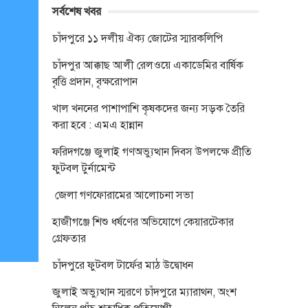
সর্বশেষ খবর
চাঁদপুরে ১১ দলীয় ঐক্য জোটের স্মারকলিপি
চাঁদপুর আক্কাছ আলী রেলওয়ে একাডেমির বার্ষিক
বৃত্তি প্রদান, বৃক্ষরোপান
খাল খননের পাশাপাশি কৃষকদের জন্য সড়ক তৈরি
করা হবে : এমএ হান্নান
ফরিদগঞ্জে জুলাই গণঅভ্যুত্থান দিবস উপলক্ষে প্রীতি
ফুটবল টুর্নামেন্ট
জেলা গণফোরামের আলোচনা সভা
হাজীগঞ্জে শিশু ধর্ষণের অভিযোগে কেয়ারটেকার
গ্রেফতার
চাঁদপুরে ফুটবল টার্ফের মাঠ উদ্বোধন
জুলাই অভ্যুত্থান স্মরণে চাঁদপুরে ম্যারাথন, অংশ