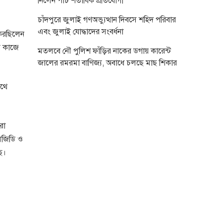
নিলেন পাঁচ শতাধিক প্রতিযোগী
চাঁদপুরে জুলাই গণঅভ্যুত্থান দিবসে শহিদ পরিবার
এবং জুলাই যোদ্ধাদের সংবর্ধনা
 করছিলেন
র কাজে
মতলবে নৌ পুলিশ ফাঁড়ির নাকের ডগায় কারেন্ট
জালের রমরমা বাণিজ্য, অবাধে চলছে মাছ শিকার
াথে
রা
এলজিডি ও
ে।