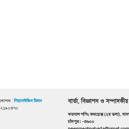
বার্তা, বিজ্ঞাপন ও সম্পাদকীয়
্রকাশক :
গিয়াসউদ্দিন মিলন
৭১২১৯০৩৭০
ফয়সাল শপিং কমপ্লেক্স (২য় তলা), বাসস্ট
চাঁদপুর। -৩৬০০
newsmeghnabarta@gmail.com