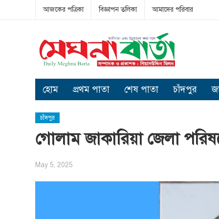
আজকের পত্রিকা
বিজ্ঞাপন তলিকা
আমাদের পরিবার
হোম
প্রথম পাতা
শেষ পাতা
চাঁদপুর
জ
চাঁদপুর
গোলাম জাকারিয়া জেলা পরিষদের 
May 5, 2025