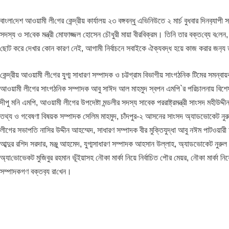
বাংলা‌দেশ আওয়ামী লী‌গের কেন্দ্রীয় কার্যালয় ২৩ বঙ্গবন্ধু এভিনিউতে ২ মার্চ বুধবার দিনব‌্যা
সদস্য ও সা‌বেক মন্ত্রী মোফাজ্জল হোসেন চৌধুরী মায়া বীরবিক্রম। তি‌নি তার বক্ত‌ব্যে ব
ছোট করে দেখার কোন কারণ নেই, আগামী নির্বাচনে সবাইকে ঐক্যবদ্ধ হয়ে কাজ করার জন‌্য তা‌গ
কেন্দ্রীয় আওয়ামী লী‌গের যুগ্ম সাধারণ সম্পাদক ও চট্টগ্রাম বিভাগীয় সাংগঠনিক টিমের সমন্
আওয়ামী লীগের সাংগঠনিক সম্পাদক আবু সাঈদ আল মাহমুদ স্বপন এমপি`র প‌রিচালনায় বিশেষ অতি
দীপু মনি এমপি, আওয়ামী লীগের উপদেষ্টা মন্ডলীর সদস্য সাবেক পররাষ্ট্রমন্ত্রী সাংসদ মহীউদ্
তথ্য ও গবেষণা বিষয়ক সম্পাদক সেলিম মাহমুদ, চাঁদপুর-২ আসনের সাংসদ অ্যাডভোকেট নুরু
লীগের সভাপতি নাসির উদ্দীন আহম্মেদ, সাধারণ সম্পাদক বীর মুক্তিযুদ্ধা আবু নঈম পাটওয়ারী 
আব্দুর রশিদ সরদার, মঞ্জু আহমেদ, যুগ্মসাধারণ সম্পাদক আহসান উল্লাহ, অ্যাডভোকেট নুরু
অ‌্যা‌ভোভেকট মুজিবুর রহমান ভূঁইয়াসহ নৌকা মার্কা নিয়ে নির্বাচিত পৌর মেয়র, নৌকা মার্
সম্পাদকগণ বক্তব‌্য রা‌খেন।