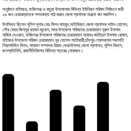
অনুষ্ঠানে হাইমচর, ফরিদগঞ্জ ও কচুয়া উপজেলার বিভিন্ন ইউনিয়ন পরিষদ নির্বাচনে জয়ী
২৯ জন চেয়ারম্যানকে শপথবাক্য পাঠ করান জেলা প্রশাসক অঞ্জনা খান মজলিশ।
উপস্থিত ছিলেন পুলিশ সুপার মোঃ মিলন মাহমুদ,অতিরিক্ত জেলা প্রশাসক দাউদ হোসেন,
পৌর মেয়র জিল্লুর রহমান জুয়েল, সদর উপজেলা পরিষদের চেয়ারম্যান নূরুল ইসলাম
নাজিম দেওয়ান, ফরিদগঞ্জ উপজেলা পরিষদের চেয়ারম্যান অ্যাডঃ জাহিদুল ইসলাম রোমান,
হাইমচর উপজেলা পরিষদ চেয়ারম্যান নূর হোসেন পাটোয়ারী,চাঁদপুর প্রেসক্লাব সভাপতি
গিয়াসউদ্দিন মিলন, সাধারণ সম্পাদক রিয়াদ ফেরদৌসসহ জেলা প্রশাসন, পুলিশ বিভাগ,
জনপ্রতিনিধি, রাজনীতিবিদসহ বিভিন্ন স্তরের লোকজন।