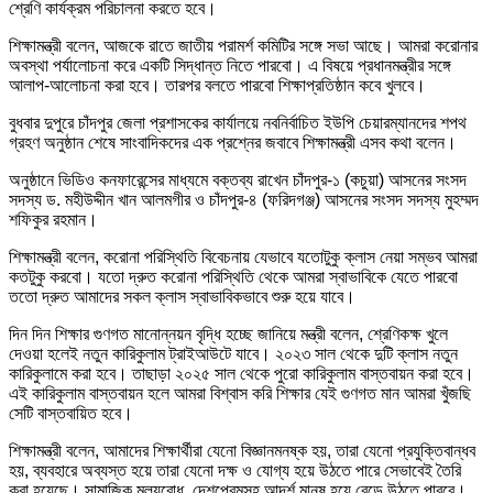
শ্রেণি কার্যক্রম পরিচালনা করতে হবে।
শিক্ষামন্ত্রী বলেন, আজকে রাতে জাতীয় পরামর্শ কমিটির সঙ্গে সভা আছে। আমরা করোনার
অবস্থা পর্যালোচনা করে একটি সিদ্ধান্ত নিতে পারবো। এ বিষয়ে প্রধানমন্ত্রীর সঙ্গে
আলাপ-আলোচনা করা হবে। তারপর বলতে পারবো শিক্ষাপ্রতিষ্ঠান কবে খুলবে।
বুধবার দুপুরে চাঁদপুর জেলা প্রশাসকের কার্যালয়ে নবনির্বাচিত ইউপি চেয়ারম্যানদের শপথ
গ্রহণ অনুষ্ঠান শেষে সাংবাদিকদের এক প্রশ্নের জবাবে শিক্ষামন্ত্রী এসব কথা বলেন।
অনুষ্ঠানে ভিডিও কনফারেন্সের মাধ্যমে বক্তব্য রাখেন চাঁদপুর-১ (কচুয়া) আসনের সংসদ
সদস্য ড. মহীউদ্দীন খান আলমগীর ও চাঁদপুর-৪ (ফরিদগঞ্জ) আসনের সংসদ সদস্য মুহম্মদ
শফিকুর রহমান।
শিক্ষামন্ত্রী বলেন, করোনা পরিস্থিতি বিবেচনায় যেভাবে যতোটুকু ক্লাস নেয়া সম্ভব আমরা
কতটুকু করবো। যতো দ্রুত করোনা পরিস্থিতি থেকে আমরা স্বাভাবিকে যেতে পারবো
ততো দ্রুত আমাদের সকল ক্লাস স্বাভাবিকভাবে শুরু হয়ে যাবে।
দিন দিন শিক্ষার গুণগত মানোন্নয়ন বৃদ্ধি হচ্ছে জানিয়ে মন্ত্রী বলেন, শ্রেণিকক্ষ খুলে
দেওয়া হলেই নতুন কারিকুলাম ট্রাইআউটে যাবে। ২০২৩ সাল থেকে দুটি ক্লাস নতুন
কারিকুলামে করা হবে। তাছাড়া ২০২৫ সাল থেকে পুরো কারিকুলাম বাস্তবায়ন করা হবে।
এই কারিকুলাম বাস্তবায়ন হলে আমরা বিশ্বাস করি শিক্ষার যেই গুণগত মান আমরা খুঁজছি
সেটি বাস্তবায়িত হবে।
শিক্ষামন্ত্রী বলেন, আমাদের শিক্ষার্থীরা যেনো বিজ্ঞানমনষ্ক হয়, তারা যেনো প্রযুক্তিবান্ধব
হয়, ব্যবহারে অব্যস্ত হয়ে তারা যেনো দক্ষ ও যোগ্য হয়ে উঠতে পারে সেভাবেই তৈরি
করা হয়েছে। সামাজিক মূল্যবোধ, দেশপ্রেমসহ আদর্শ মানুষ হয়ে বেড়ে উঠতে পারবে।