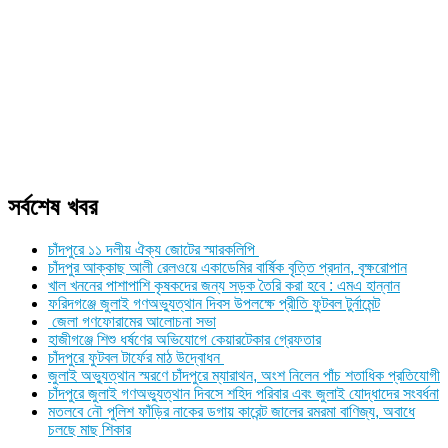
সর্বশেষ খবর
চাঁদপুরে ১১ দলীয় ঐক্য জোটের স্মারকলিপি
চাঁদপুর আক্কাছ আলী রেলওয়ে একাডেমির বার্ষিক বৃত্তি প্রদান, বৃক্ষরোপান
খাল খননের পাশাপাশি কৃষকদের জন্য সড়ক তৈরি করা হবে : এমএ হান্নান
ফরিদগঞ্জে জুলাই গণঅভ্যুত্থান দিবস উপলক্ষে প্রীতি ফুটবল টুর্নামেন্ট
জেলা গণফোরামের আলোচনা সভা
হাজীগঞ্জে শিশু ধর্ষণের অভিযোগে কেয়ারটেকার গ্রেফতার
চাঁদপুরে ফুটবল টার্ফের মাঠ উদ্বোধন
জুলাই অভ্যুত্থান স্মরণে চাঁদপুরে ম্যারাথন, অংশ নিলেন পাঁচ শতাধিক প্রতিযোগী
চাঁদপুরে জুলাই গণঅভ্যুত্থান দিবসে শহিদ পরিবার এবং জুলাই যোদ্ধাদের সংবর্ধনা
মতলবে নৌ পুলিশ ফাঁড়ির নাকের ডগায় কারেন্ট জালের রমরমা বাণিজ্য, অবাধে
চলছে মাছ শিকার