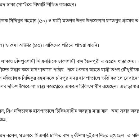
মেদ ঢাকা পোস্টকে বিষয়টি নিশ্চিত করেছেন।
ক সিদ্দিকুর রহমান (৫০) ও যাত্রী মতলব উত্তর উপজেলার ফতেপুর গ্রামের 
৭) ও রুমা আক্তার (৪০)। বাকিদের পরিচয় পাওয়া যায়নি।
 এলাকায় চাঁদপুরগামী সিএনজিকে ঢাকাগামী বাস জৈনপুরী এক্সপ্রেস ধাক্কা দেয়।
ত্রীদের উদ্ধার করে হাসপাতালে পাঠায়। পরে গুরুতর আহত যাত্রী তপন চৌধুরী
িএনজিচালক সিদ্দিকুর রহমানকে চাঁদপুর সদর হাসপাতালে ভর্তি করালে সেখানে ত
 দক্ষিণ উপজেলা স্বাস্থ্য কমপ্লেক্সে একজন চিকিৎসাধীন রয়েছেন। এছাড়া গু
, সিএনজিচালক হাসপাতালে চিকিৎসাধীন অবস্থায় মারা যান। অন্য সবার অবস্থ
েছে।
 আহমেদ বলেন, মতলবে সিএনজিচালিত বাস দুর্ঘটনায় দুইজন নিহত হয়েছেন। এ ঘ