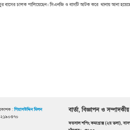
 জৈনপুর বাসের চালক পালিয়েছেন। সিএনজি ও বাসটি আটক করে থানায় আনা হয়েছ
বার্তা, বিজ্ঞাপন ও সম্পাদকীয়
্রকাশক :
গিয়াসউদ্দিন মিলন
৭১২১৯০৩৭০
ফয়সাল শপিং কমপ্লেক্স (২য় তলা), বাসস্ট