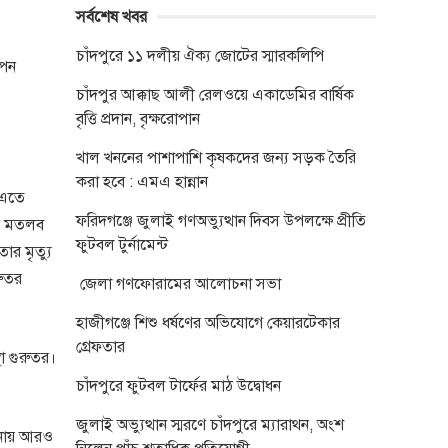
সর্বশেষ খবর
চাঁদপুরে ১১ দলীয় ঐক্য জোটের স্মারকলিপি
তপন
চাঁদপুর আক্কাছ আলী রেলওয়ে একাডেমির বার্ষিক
বৃত্তি প্রদান, বৃক্ষরোপান
খাল খননের পাশাপাশি কৃষকদের জন্য সড়ক তৈরি
করা হবে : এমএ হান্নান
 এতে
ফরিদগঞ্জে জুলাই গণঅভ্যুত্থান দিবস উপলক্ষে প্রীতি
কে মতলব
ফুটবল টুর্নামেন্ট
ার মৃত্যু
রুতর
জেলা গণফোরামের আলোচনা সভা
হাজীগঞ্জে শিশু ধর্ষণের অভিযোগে কেয়ারটেকার
গ্রেফতার
া গুরুতর।
চাঁদপুরে ফুটবল টার্ফের মাঠ উদ্বোধন
জুলাই অভ্যুত্থান স্মরণে চাঁদপুরে ম্যারাথন, অংশ
টনায় আরও