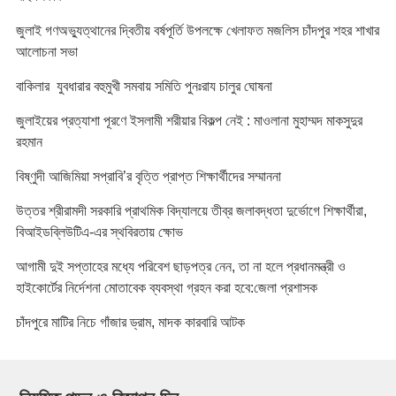
জুলাই গণঅভ্যুত্থানের দ্বিতীয় বর্ষপূর্তি উপলক্ষে খেলাফত মজলিস চাঁদপুর শহর শাখার
আলোচনা সভা
বাকিলার যুবধারার বহুমুখী সমবায় সমিতি পুনঃরায চালুর ঘোষনা
জুলাইয়ের প্রত্যাশা পূরণে ইসলামী শরীয়ার বিকল্প নেই : মাওলানা মুহাম্মদ মাকসুদুর
রহমান
বিষ্ণুদী আজিমিয়া সপ্রাবি’র বৃত্তি প্রাপ্ত শিক্ষার্থীদের সম্মাননা
উত্তর শ্রীরামদী সরকারি প্রাথমিক বিদ্যালয়ে তীব্র জলাবদ্ধতা দুর্ভোগে শিক্ষার্থীরা,
বিআইডব্লিউটিএ-এর স্থবিরতায় ক্ষোভ
আগামী দুই সপ্তাহের মধ্যে পরিবেশ ছাড়পত্র নেন, তা না হলে প্রধানমন্ত্রী ও
হাইকোর্টের নির্দেশনা মোতাবেক ব্যবস্থা গ্রহন করা হবে:জেলা প্রশাসক
চাঁদপুরে মাটির নিচে গাঁজার ড্রাম, মাদক কারবারি আটক