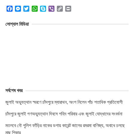
F
M
T
W
S
V
C
P
a
e
w
h
k
i
o
r
c
s
i
a
y
b
p
i
সোশ্যাল মিডিয়া
e
s
t
t
p
e
y
n
b
e
t
s
e
r
L
t
o
n
e
A
i
o
g
r
p
n
k
e
p
k
r
সর্বশেষ খবর
জুলাই অভ্যুত্থান স্মরণে চাঁদপুরে ম্যারাথন, অংশ নিলেন পাঁচ শতাধিক প্রতিযোগী
চাঁদপুরে জুলাই গণঅভ্যুত্থান দিবসে শহিদ পরিবার এবং জুলাই যোদ্ধাদের সংবর্ধনা
মতলবে নৌ পুলিশ ফাঁড়ির নাকের ডগায় কারেন্ট জালের রমরমা বাণিজ্য, অবাধে চলছে
মাছ শিকার