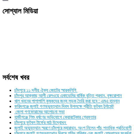
Link
Print
সোশ্যাল মিডিয়া
সর্বশেষ খবর
চাঁদপুরে ১১ দলীয় ঐক্য জোটের স্মারকলিপি
চাঁদপুর আক্কাছ আলী রেলওয়ে একাডেমির বার্ষিক বৃত্তি প্রদান, বৃক্ষরোপান
খাল খননের পাশাপাশি কৃষকদের জন্য সড়ক তৈরি করা হবে : এমএ হান্নান
ফরিদগঞ্জে জুলাই গণঅভ্যুত্থান দিবস উপলক্ষে প্রীতি ফুটবল টুর্নামেন্ট
জেলা গণফোরামের আলোচনা সভা
হাজীগঞ্জে শিশু ধর্ষণের অভিযোগে কেয়ারটেকার গ্রেফতার
চাঁদপুরে ফুটবল টার্ফের মাঠ উদ্বোধন
জুলাই অভ্যুত্থান স্মরণে চাঁদপুরে ম্যারাথন, অংশ নিলেন পাঁচ শতাধিক প্রতিযোগী
চাঁদপুরে জুলাই গণঅভ্যুত্থান দিবসে শহিদ পরিবার এবং জুলাই যোদ্ধাদের সংবর্ধনা