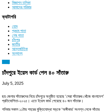
বিজ্ঞাপন তলিকা
আমাদের পরিবার
ক্যাটাগরি
হোম
প্রথম পাতা
শেষ পাতা
চাঁদপুর
জাতীয়
আন্তর্জাতিক
অন্যান্য
চাঁদপুর
চাঁদপুরে ইয়েস কার্ড পেল ৪০ সাঁতারু
July 5, 2025
ছয় জেলার সাঁতারুদের নিয়ে চাঁদপুরে অনুষ্ঠিত হয়েছে ‘সেরা সাঁতারুর খোঁজে বাংলাদেশ’
প্রতিযোগিতা-২০২৫। এতে ইয়েস কার্ড পেয়েছে ৪০ জন সাঁতারু।
শনিবার সকাল ১১টায় শহরের মুক্তিযোদ্ধা সড়কে ‘অঙ্গীকার’ সংলগ্ন লেকে সাঁতার