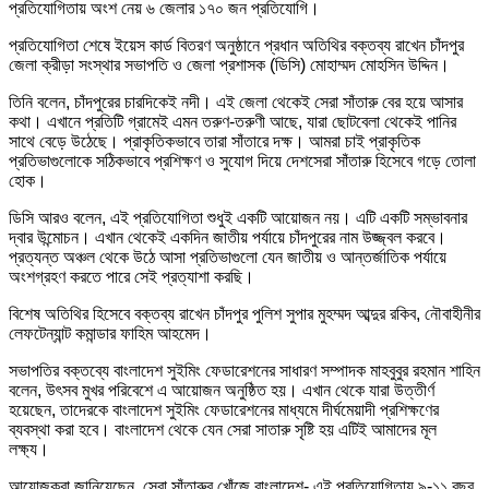
প্রতিযোগিতায় অংশ নেয় ৬ জেলার ১৭০ জন প্রতিযোগি।
প্রতিযোগিতা শেষে ইয়েস কার্ড বিতরণ অনুষ্ঠানে প্রধান অতিথির বক্তব্য রাখেন চাঁদপুর
জেলা ক্রীড়া সংস্থার সভাপতি ও জেলা প্রশাসক (ডিসি) মোহাম্মদ মোহসিন উদ্দিন।
তিনি বলেন, চাঁদপুরের চারদিকেই নদী। এই জেলা থেকেই সেরা সাঁতারু বের হয়ে আসার
কথা। এখানে প্রতিটি গ্রামেই এমন তরুণ-তরুণী আছে, যারা ছোটবেলা থেকেই পানির
সাথে বেড়ে উঠেছে। প্রাকৃতিকভাবে তারা সাঁতারে দক্ষ। আমরা চাই প্রাকৃতিক
প্রতিভাগুলোকে সঠিকভাবে প্রশিক্ষণ ও সুযোগ দিয়ে দেশসেরা সাঁতারু হিসেবে গড়ে তোলা
হোক।
ডিসি আরও বলেন, এই প্রতিযোগিতা শুধুই একটি আয়োজন নয়। এটি একটি সম্ভাবনার
দ্বার উন্মোচন। এখান থেকেই একদিন জাতীয় পর্যায়ে চাঁদপুরের নাম উজ্জ্বল করবে।
প্রত্যন্ত অঞ্চল থেকে উঠে আসা প্রতিভাগুলো যেন জাতীয় ও আন্তর্জাতিক পর্যায়ে
অংশগ্রহণ করতে পারে সেই প্রত্যাশা করছি।
বিশেষ অতিথির হিসেবে বক্তব্য রাখেন চাঁদপুর পুলিশ সুপার মুহম্মদ আব্দুর রকিব, নৌবাহীনীর
লেফটেন্যান্ট কমান্ডার ফাহিম আহমেদ।
সভাপতির বক্তব্যে বাংলাদেশ সুইমিং ফেডারেশনের সাধারণ সম্পাদক মাহবুবুর রহমান শাহিন
বলেন, উৎসব মুখর পরিবেশে এ আয়োজন অনুষ্ঠিত হয়। এখান থেকে যারা উত্তীর্ণ
হয়েছেন, তাদেরকে বাংলাদেশ সুইমিং ফেডারেশনের মাধ্যমে দীর্ঘমেয়াদী প্রশিক্ষণের
ব্যবস্থা করা হবে। বাংলাদেশ থেকে যেন সেরা সাতারু সৃষ্টি হয় এটিই আমাদের মূল
লক্ষ্য।
আয়োজকরা জানিয়েছেন, সেরা সাঁতারুর খোঁজে বাংলাদেশ- এই প্রতিযোগিতায় ৯-১১ বছর