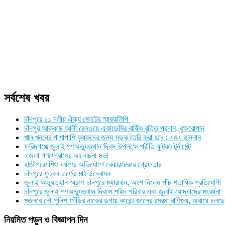
সর্বশেষ খবর
চাঁদপুরে ১১ দলীয় ঐক্য জোটের স্মারকলিপি
চাঁদপুর আক্কাছ আলী রেলওয়ে একাডেমির বার্ষিক বৃত্তি প্রদান, বৃক্ষরোপান
খাল খননের পাশাপাশি কৃষকদের জন্য সড়ক তৈরি করা হবে : এমএ হান্নান
ফরিদগঞ্জে জুলাই গণঅভ্যুত্থান দিবস উপলক্ষে প্রীতি ফুটবল টুর্নামেন্ট
জেলা গণফোরামের আলোচনা সভা
হাজীগঞ্জে শিশু ধর্ষণের অভিযোগে কেয়ারটেকার গ্রেফতার
চাঁদপুরে ফুটবল টার্ফের মাঠ উদ্বোধন
জুলাই অভ্যুত্থান স্মরণে চাঁদপুরে ম্যারাথন, অংশ নিলেন পাঁচ শতাধিক প্রতিযোগী
চাঁদপুরে জুলাই গণঅভ্যুত্থান দিবসে শহিদ পরিবার এবং জুলাই যোদ্ধাদের সংবর্ধনা
মতলবে নৌ পুলিশ ফাঁড়ির নাকের ডগায় কারেন্ট জালের রমরমা বাণিজ্য, অবাধে চলছে
নিয়মিত পড়ুন ও বিজ্ঞাপন দিন