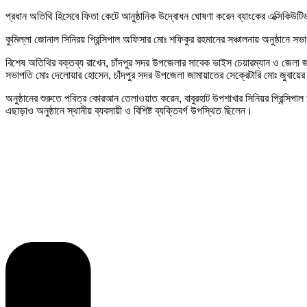
প্রধান অতিথি হিসেবে ফিতা কেটে আনুষ্ঠানিক উদ্বোধন ঘোষণা করেন ব্যাংকের এক্সিকিউটি
কুমিল্লা জোনাল সিনিরয় প্রিন্সিপাল অফিসার মোঃ শফিকুর রহমানের সঞ্চালনায় অনুষ্ঠানে
বিশেষ অতিথির বক্তব্য রাখেন, চাঁদপুর সদর উপজেলার সাবেক ভাইস চেয়ারম্যান ও জেলা জ
সভাপতি মোঃ দেলোয়ার হোসেন, চাঁদপুর সদর উপজেলা জামায়াতের সেক্রেটারি মোঃ জুবায়ের 
অনুষ্ঠানের শুরুতে পবিত্র কোরআন তেলাওয়াত করেন, বাবুরহাট উপশাখার সিনিয়র প্রিন্স
এছাড়াও অনুষ্ঠানে স্থানীয় ব্যবসায়ী ও বিশিষ্ট ব্যক্তিবর্গ উপস্থিত ছিলেন।