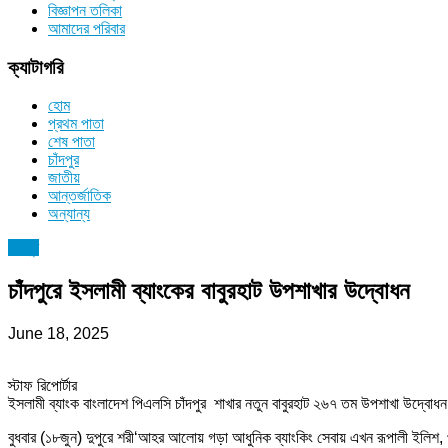
বিজ্ঞাপন তলিকা
আমাদের পরিবার
ক্যাটাগরি
হোম
প্রথম পাতা
শেষ পাতা
চাঁদপুর
জাতীয়
আন্তর্জাতিক
অন্যান্য
চাঁদপুর
চাঁদপুরে ইসলামী ব্যাংকের বাবুরহাট উপশাখার উদ্বোধন
June 18, 2025
স্টাফ রিপোর্টার
ইসলামী ব্যাংক বাংলাদেশ পিএলসি চাঁদপুর শাখার নতুন বাবুরহাট ২৬৭ তম উপশাখা উদ্বোধ
বুধবার (১৮জুন) দুপুরে শরী‘আহর আলোয় গড়া আধুনিক ব্যাংকিং সেবায় এখন রূপালী ইলিশ, পাটশ