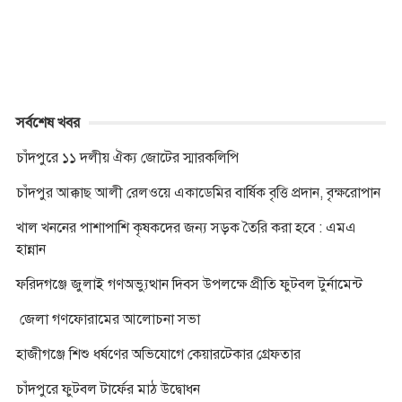
k
e
p
k
r
সর্বশেষ খবর
চাঁদপুরে ১১ দলীয় ঐক্য জোটের স্মারকলিপি
চাঁদপুর আক্কাছ আলী রেলওয়ে একাডেমির বার্ষিক বৃত্তি প্রদান, বৃক্ষরোপান
খাল খননের পাশাপাশি কৃষকদের জন্য সড়ক তৈরি করা হবে : এমএ
হান্নান
ফরিদগঞ্জে জুলাই গণঅভ্যুত্থান দিবস উপলক্ষে প্রীতি ফুটবল টুর্নামেন্ট
জেলা গণফোরামের আলোচনা সভা
হাজীগঞ্জে শিশু ধর্ষণের অভিযোগে কেয়ারটেকার গ্রেফতার
চাঁদপুরে ফুটবল টার্ফের মাঠ উদ্বোধন