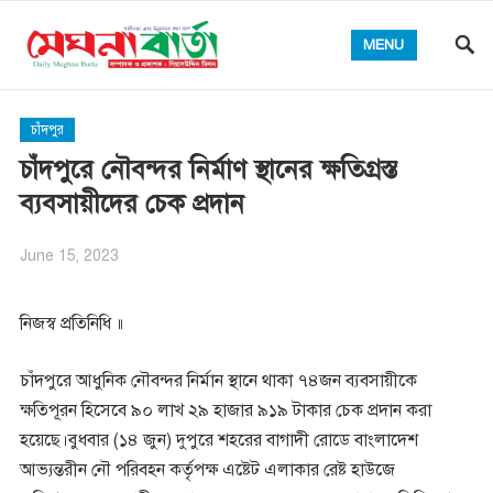
MENU
চাঁদপুর
চাঁদপুরে নৌবন্দর নির্মাণ স্থানের ক্ষতিগ্রস্ত
ব্যবসায়ীদের চেক প্রদান
June 15, 2023
নিজস্ব প্রতিনিধি ॥
চাঁদপুরে আধুনিক নৌবন্দর নির্মান স্থানে থাকা ৭৪জন ব্যবসায়ীকে
ক্ষতিপূরন হিসেবে ৯০ লাখ ২৯ হাজার ৯১৯ টাকার চেক প্রদান করা
হয়েছে।বুধবার (১৪ জুন) দুপুরে শহরের বাগাদী রোডে বাংলাদেশ
আভ্যন্তরীন নৌ পরিবহন কর্তৃপক্ষ এষ্টেট এলাকার রেষ্ট হাউজে