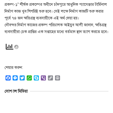
প্রকল্প-১” শীর্ষক প্রকল্পের অধীনে চাঁদপুরে আধুনিক প্যাসেঞ্জার টার্মিনাল
নির্মাণ কাজ খুব শিগরিই শুরু হবে। সেই লক্ষে নির্মাণ কাজটি শুরু করার
পূর্বে ৭৪ জন ক্ষতিগ্রস্থ ব্যবসায়ীকে এই অর্থ দেয়া হয়।
নৌবন্দর নির্মাণ কাজের প্রকল্প পরিচালক আইয়ুব আলী জানান, ক্ষতিগ্রস্থ
ব্যবসায়ীরা চেক প্রাপ্তির এক সপ্তাহের মধ্যে বর্তমান স্থান ত্যাগ করতে হবে।
শেয়ার করুন:
F
M
T
W
S
V
C
P
a
e
w
h
k
i
o
r
c
s
i
a
y
b
p
i
সোশ্যাল মিডিয়া
e
s
t
t
p
e
y
n
b
e
t
s
e
r
L
t
o
n
e
A
i
o
g
r
p
n