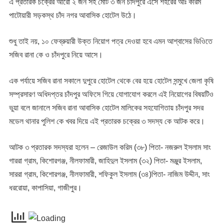
এ প্রতারক চক্রের আরো ২ জন সহ মোট ৩ জন চাঁদপুরে এসে শহরের আঃ করিম
পাটোয়ারী সড়কস্থ চাঁদ নগর আবাসিক হোটেল উঠে।
শুধু তাই নয়, ১০ ফেব্রুয়ারী উক্ত নিয়োগ পত্র দেওয়া হবে এমন আশ্বাসের ভিওিতে
সজিব রানা কে ও চাঁদপুরে নিয়ে আসে।
এক পর্যায়ে সজিব রানা সকালে দুপুরে হোটেল থেকে বের হয়ে হোটেল সন্মুখে জেলা কৃষি
সম্প্রসারণ অধিদপ্তর চাঁদপুর অফিসে গিয়ে যোগাযোগ করলে এই নিয়োগের বিষয়টিও
ভুয়া বলে জানালে সজিব রানা আবাসিক হোটেল মালিকের সহযোগিতায় চাঁদপুর সদর
মডেল থানার পুলিশ কে খবর দিয়ে এই প্রতারক চক্রের ৩ সদস্য কে আটক করে।
আটক ৩ প্রতারক সদস্যরা হলেন – রেজাউল করিম (৩৮) পিতা- নজরুল ইসলাম সাং
গাররা গ্রাম, কিশোরগঞ্জ, নীলফামারী, জাহিদুল ইসলাম (৩২) পিতা- মঞ্জুর ইসলাম,
সাররা গ্রাম, কিশোরগঞ্জ, নীলফামারী, শফিকুল ইসলাম (৩৪)পিতা- নাজিম উদ্দীন, সাং
ধররোয়া, কাপাসিয়া, গাজীপুর।