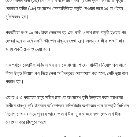
ছেলে সজিব রানা (১৯) কে একই উপজেলার গাররা গ্রামের নুরুল ইসলামের পুত্র
রেজাউল করিম (৩৮) বাংলাদেশ সেনাবাহিনীতে চাকুরী দেওয়ার নামে ১৫ লাখ টাকা
চুক্তিবদ্ধ হয়।
পরবর্তীতে নগদ ১০ লাখ টাকা লেনদেন হয় এবং বাকী ৫ লাখ টাকা চাকুরী হওয়ার পর
দেওয়া হবে এ মর্মে একটি স্টাম্পের মাধ্যমে লেখা হয়। এজন্য বাকী ৫ লাখ টাকার
জন্য একটি চেক ও দেয়া হয়।
এক পর্যায়ে রেজাউল করিম সজিব রানা কে বাংলাদেশ সেনাবাহিনীর নিয়োগ পএ হাতে
দিলে উক্ত নিয়োগ পএ নিয়ে সেনা অধিদপ্তরে যোগাযোগ করা হলে, সেটি ভুয়া বলে
প্রমাণ হয়।
এরপর ও এ প্রতারক চক্র সজিব রানা কে বাংলাদেশ কৃষি উন্নয়ন করপোরেশনের
অধীনে চাঁদপুর কৃষি উন্নয়ন অধিদপ্তরে কম্পিউটার অপারেটর পদে অস্হায়ী ভিওিতে
নিয়োগ দেওয়ার নামে পুনরায় আরো ৩ লাখ টাকা চুক্তি করে নগদ দেড় লাখ টাকা
লেনদেন করে চাঁদপুরে আসে।