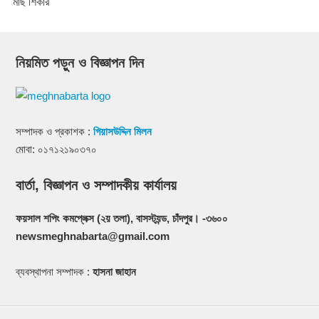
মাছ শিকার
নিয়মিত পড়ুন ও বিজ্ঞাপন দিন
সম্পাদক ও প্রকাশক :
গিয়াসউদ্দিন মিলন
মোবা: ০১৭১২১৯০৩৭০
বার্তা, বিজ্ঞাপন ও সম্পাদকীয় কার্যালয়
ফয়সাল শপিং কমপ্লেক্স (২য় তলা), বাসস্ট্যন্ড, চাঁদপুর। -৩৬০০
newsmeghnabarta@gmail.com
ব্যবস্থাপনা সম্পাদক :
হাসনা জাহান