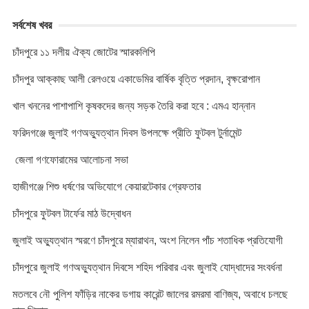
সর্বশেষ খবর
চাঁদপুরে ১১ দলীয় ঐক্য জোটের স্মারকলিপি
চাঁদপুর আক্কাছ আলী রেলওয়ে একাডেমির বার্ষিক বৃত্তি প্রদান, বৃক্ষরোপান
খাল খননের পাশাপাশি কৃষকদের জন্য সড়ক তৈরি করা হবে : এমএ হান্নান
ফরিদগঞ্জে জুলাই গণঅভ্যুত্থান দিবস উপলক্ষে প্রীতি ফুটবল টুর্নামেন্ট
জেলা গণফোরামের আলোচনা সভা
হাজীগঞ্জে শিশু ধর্ষণের অভিযোগে কেয়ারটেকার গ্রেফতার
চাঁদপুরে ফুটবল টার্ফের মাঠ উদ্বোধন
জুলাই অভ্যুত্থান স্মরণে চাঁদপুরে ম্যারাথন, অংশ নিলেন পাঁচ শতাধিক প্রতিযোগী
চাঁদপুরে জুলাই গণঅভ্যুত্থান দিবসে শহিদ পরিবার এবং জুলাই যোদ্ধাদের সংবর্ধনা
মতলবে নৌ পুলিশ ফাঁড়ির নাকের ডগায় কারেন্ট জালের রমরমা বাণিজ্য, অবাধে চলছে