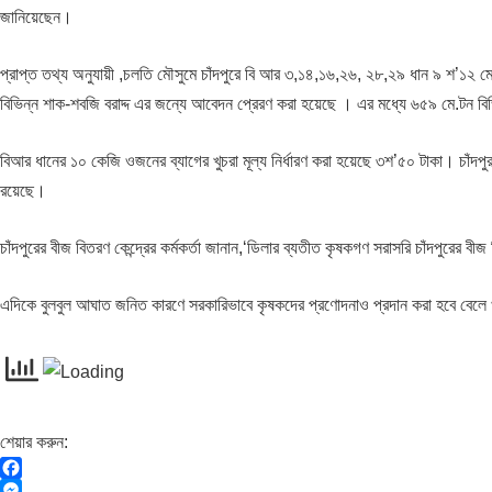
জানিয়েছেন।
প্রাপ্ত তথ্য অনুযায়ী ,চলতি মৌসুমে চাঁদপুরে বি আর ৩,১৪,১৬,২৬, ২৮,২৯ ধান ৯ শ’১২ 
বিভিন্ন শাক-শবজি বরাদ্দ এর জন্যে আবেদন প্রেরণ করা হয়েছে । এর মধ্যে ৬৫৯ মে.টন বি
বিআর ধানের ১০ কেজি ওজনের ব্যাগের খুচরা মূল্য নির্ধারণ করা হয়েছে ৩শ’৫০ টাকা। চাঁ
রয়েছে।
চাঁদপুরের বীজ বিতরণ কেন্দ্রের কর্মকর্তা জানান,‘ডিলার ব্যতীত কৃষকগণ সরাসরি চাঁদপুরের বী
এদিকে বুলবুল আঘাত জনিত কারণে সরকারিভাবে কৃষকদের প্রণোদনাও প্রদান করা হবে বেলে খাম
শেয়ার করুন:
F