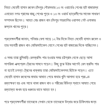
নিহত মেহেদী হাসান রুবেল চাঁদপুর পৌরসভার ১৩ নং ওয়ার্ডের শেখের হাট বাজারস্থ
এনায়েত নগর গ্রামের বাচ্চু শেখের পুত্র ও ১৩ নং ওয়ার্ড ছাত্রলীগের সাবেক সাধারণ
সম্পাদক ছিলেন। আহত মোঃ রাজন খান চাঁদপুর শহরতলির ওয়াপদা গেট এলাকার
রুস্তম খানের পুত্র।
প্রত্যক্ষদর্শীরা জানান, শনিবার বেলা সাড়ে ১২ টার দিকে নিহত মেহেদী হাসান রুবেল ও
তার সহপাঠী রাজন খান মোটরসাইকেল যোগে শেখের হাট বাজারের দিকে যাচ্ছিলেন।
এ সময় তারা মুন্সিবাড়ি রেলক্রসিং পার হওয়ার সময় চট্টগ্রাম থেকে ছেড়ে আসা
সাগরিকা এক্সপ্রেস ট্রেনের সামনে পড়েন। কিছু বুঝে উঠার আগেই রেল ক্রসিং পার
না হতেই চলন্ত ট্রেনের ধাক্কায় তারা মোটরসাইকেলসহ ছিটকে পড়েন। এতে
মেহেদি হাসান রুবেলের মাথায় আঘাত পেয়ে মাথার খুলি আলাদা হয়ে প্রচণ্ড
রক্তক্ষরণ হয় এবং সাথে থাকা রাজন খান ও শরীরের বিভিন্ন স্থানে আঘাত পেয়ে
রক্তাক্ত জখম হয়ে গুরুতর ভাবে আহত হন।
পরে প্রত্যক্ষদর্শীরা তাদেরকে সেখান থেকে তাদেরকে উদ্ধার করে চিকিৎসার জন্য