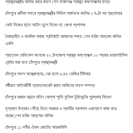
স্বাস্থ্যমন্ত্রীর আসার খবরে বদলে গেল ফরিদগঞ্জ স্বাস্থ্য কমপ্লেক্সের চিত্র
চাঁদপুরে ঝটিকা সফরে স্বাস্থ্যমন্ত্রীর সিভিল সার্জনকে বদলির ২ ঘণ্টা পর প্রত্যাহার
কেউ নিজের হাতে আইন তুলে নিবেন না: জেলা প্রশাসক
বৈষম্যহীন ও মানবিক সমাজ প্রতিষ্ঠাই আমাদের লক্ষ্য: শেখ ফরিদ আহমেদ মানিক
এমপি
প্রত্যেক মেডিকেল কলেজে ৫০,উপজেলা স্বাস্থ্য কমপ্লেক্সে ১০ শয্যার ডায়ালাইসিস
সেন্টার করা হবে: চাঁদপুরে স্বাস্থ্যমন্ত্রী
চাঁদপুরে সফল অস্ত্রোপচার, বের হলো ৬.৪৫ কেজির টিউমার
বর্ষীয়ান আইনজীবী অ্যাডভোকেট রুহুল আমিনের দাফন সম্পন্ন
চাঁদপুরে মরহুম আব্দুল মতিন মোল্লা স্মৃতি ফুটবল টুর্নামেন্টের পুরস্কার বিতরণ
দৃশ্যমান উন্নয়ন পৌঁছে দিতে সরকার ও স্থানীয় প্রশাসন একযোগে কাজ করে
যাচ্ছে:শেখ ফরিদ আহম্মেদ মানিক
চাঁদপুরে ১১ দলীয় ঐক্য জোটের স্মারকলিপি