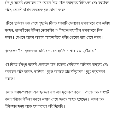
চাঁদপুর সরকারি জেনারেল হাসপাতালে নিয়ে গেলে কর্তব্যরত চিকিৎসক মোঃ ফরহাদুল
করিম, মেহেদী হাসান রুবেলকে মৃত ঘোষণা করেন।
এদিকে দুর্ঘটনার খবর পেয়ে মুহূর্তেই চাঁদপুর সরকারি জেনারেল হাসপাতালে তার আত্মীয়
স্বজন, ছাত্রলীগের বিভিন্ন নেতাকর্মীরা ও নিহতের সহপাঠীরা হাসপাতালে ভিড়
জমান। সেখানে তাদের কান্নায় আহাজারিতে গভীর শোকের ছায়া নেমে আসে।
প্রত্যক্ষদর্শী ও স্বজনদের অভিযোগ রেল ক্রসিং না থাকায় এ দুর্ঘটনা ঘটে।
এই বিষয়ে চাঁদপুর সরকারি জেনারেল হাসপাতালের মেডিকেল অফিসার ডাক্তার মোঃ
ফরহাদুল করিম জানান, দুর্ঘটনায় প্রচন্ড আঘাতে তার মস্তিষ্কে প্রচুর রক্তক্ষরণ
হয়েছে।
এজন্য শ্বাস-প্রশ্বাস এবং হৃদযন্ত্র বন্ধ হয়ে মৃত্যুবরণ করেন। এছাড়া তার সহপাঠী
রাজন শরীরের বিভিন্ন স্থানে আঘাত পেয়ে গুরুতর আহত হয়েছেন। আমরা তার
চিকিৎসার জন্য তাকে হাসপাতালে ভর্তি দিয়েছি।