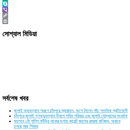
WhatsApp
Skype
Viber
Copy
Link
Print
সোশ্যাল মিডিয়া
সর্বশেষ খবর
জুলাই অভ্যুত্থান স্মরণে চাঁদপুরে ম্যারাথন, অংশ নিলেন পাঁচ শতাধিক প্রতিযোগী
চাঁদপুরে জুলাই গণঅভ্যুত্থান দিবসে শহিদ পরিবার এবং জুলাই যোদ্ধাদের সংবর্ধনা
মতলবে নৌ পুলিশ ফাঁড়ির নাকের ডগায় কারেন্ট জালের রমরমা বাণিজ্য, অবাধে
চলছে মাছ শিকার