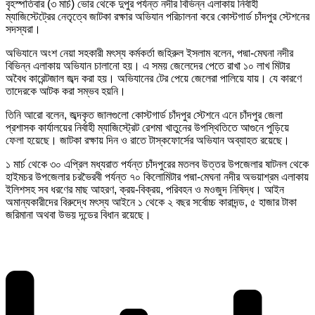
বৃহস্পতিবার (৩ মার্চ) ভোর থেকে দুপুর পর্যন্ত নদীর বিভিন্ন এলাকায় নির্বাহী
ম্যাজিস্টেট্রের নেতৃত্বে জাটকা রক্ষার অভিযান পরিচালনা করে কোস্টগার্ড চাঁদপুর স্টেশনের
সদস্যরা।
অভিযানে অংশ নেয়া সহকারী মৎস্য কর্মকর্তা জহিরুল ইসলাম বলেন, পদ্মা-মেঘনা নদীর
বিভিন্ন এলাকায় অভিযান চালানো হয়। এ সময় জেলেদের পেতে রাখা ১০ লাখ মিটার
অবৈধ কারেন্টজাল জব্দ করা হয়। অভিযানের টের পেয়ে জেলেরা পালিয়ে যায়। যে কারণে
তাদেরকে আটক করা সম্ভব হয়নি।
তিনি আরো বলেন, জব্দকৃত জালগুলো কোস্টগার্ড চাঁদপুর স্টেশনে এনে চাঁদপুর জেলা
প্রশাসক কার্যালয়ের নির্বাহী ম্যাজিস্ট্রেট রেশমা খাতুনের উপস্থিতিতে আগুনে পুড়িয়ে
ফেলা হয়েছে। জাটকা রক্ষায় দিন ও রাতে টাস্কফোর্সের অভিযান অব্যাহত রয়েছে।
১ মার্চ থেকে ৩০ এপ্রিল মধ্যরাত পর্যন্ত চাঁদপুরের মতলব উত্তর উপজেলার ষাটনল থেকে
হাইমচর উপজেলার চরভৈরবী পর্যন্ত ৭০ কিলোমিটার পদ্মা-মেঘনা নদীর অভয়াশ্রম এলাকায়
ইলিশসহ সব ধরণের মাছ আহরণ, ক্রয়-বিক্রয়, পরিবহন ও মওজুদ নিষিদ্ধ। আইন
অমান্যকারীদের বিরুদ্ধে মৎস্য আইনে ১ থেকে ২ বছর সর্বোচ্চ কারাদন্ড, ৫ হাজার টাকা
জরিমানা অথবা উভয় দন্ডের বিধান রয়েছে।