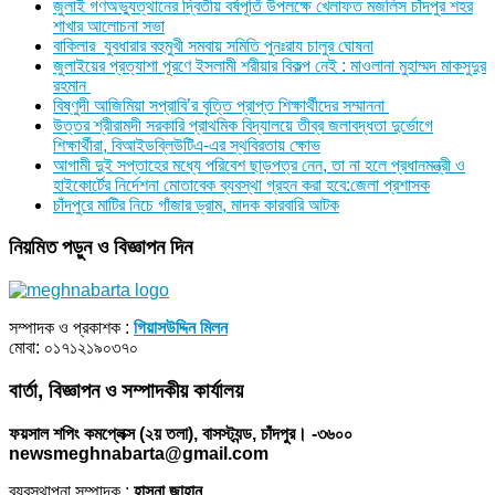
জুলাই গণঅভ্যুত্থানের দ্বিতীয় বর্ষপূর্তি উপলক্ষে খেলাফত মজলিস চাঁদপুর শহর
শাখার আলোচনা সভা
বাকিলার যুবধারার বহুমুখী সমবায় সমিতি পুনঃরায চালুর ঘোষনা
জুলাইয়ের প্রত্যাশা পূরণে ইসলামী শরীয়ার বিকল্প নেই : মাওলানা মুহাম্মদ মাকসুদুর
রহমান
বিষ্ণুদী আজিমিয়া সপ্রাবি’র বৃত্তি প্রাপ্ত শিক্ষার্থীদের সম্মাননা
উত্তর শ্রীরামদী সরকারি প্রাথমিক বিদ্যালয়ে তীব্র জলাবদ্ধতা দুর্ভোগে
শিক্ষার্থীরা, বিআইডব্লিউটিএ-এর স্থবিরতায় ক্ষোভ
আগামী দুই সপ্তাহের মধ্যে পরিবেশ ছাড়পত্র নেন, তা না হলে প্রধানমন্ত্রী ও
হাইকোর্টের নির্দেশনা মোতাবেক ব্যবস্থা গ্রহন করা হবে:জেলা প্রশাসক
চাঁদপুরে মাটির নিচে গাঁজার ড্রাম, মাদক কারবারি আটক
নিয়মিত পড়ুন ও বিজ্ঞাপন দিন
সম্পাদক ও প্রকাশক :
গিয়াসউদ্দিন মিলন
মোবা: ০১৭১২১৯০৩৭০
বার্তা, বিজ্ঞাপন ও সম্পাদকীয় কার্যালয়
ফয়সাল শপিং কমপ্লেক্স (২য় তলা), বাসস্ট্যন্ড, চাঁদপুর। -৩৬০০
newsmeghnabarta@gmail.com
ব্যবস্থাপনা সম্পাদক :
হাসনা জাহান