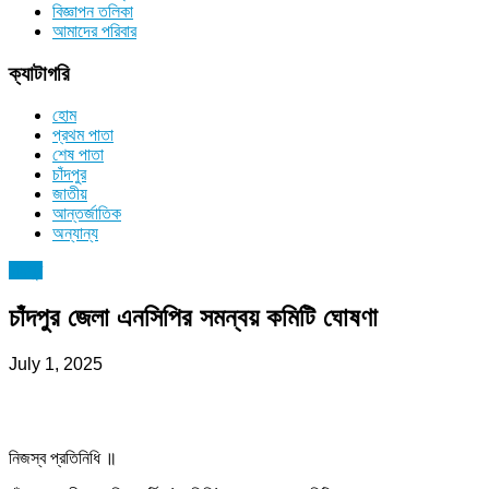
বিজ্ঞাপন তলিকা
আমাদের পরিবার
ক্যাটাগরি
হোম
প্রথম পাতা
শেষ পাতা
চাঁদপুর
জাতীয়
আন্তর্জাতিক
অন্যান্য
চাঁদপুর
চাঁদপুর জেলা এনসিপির সমন্বয় কমিটি ঘোষণা
July 1, 2025
নিজস্ব প্রতিনিধি ॥