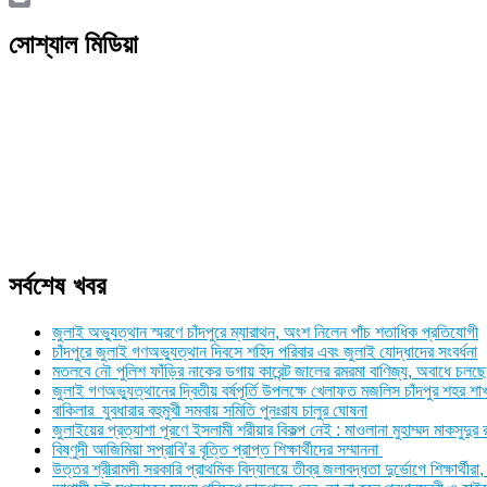
Link
Print
সোশ্যাল মিডিয়া
সর্বশেষ খবর
জুলাই অভ্যুত্থান স্মরণে চাঁদপুরে ম্যারাথন, অংশ নিলেন পাঁচ শতাধিক প্রতিযোগী
চাঁদপুরে জুলাই গণঅভ্যুত্থান দিবসে শহিদ পরিবার এবং জুলাই যোদ্ধাদের সংবর্ধনা
মতলবে নৌ পুলিশ ফাঁড়ির নাকের ডগায় কারেন্ট জালের রমরমা বাণিজ্য, অবাধে চলছে
জুলাই গণঅভ্যুত্থানের দ্বিতীয় বর্ষপূর্তি উপলক্ষে খেলাফত মজলিস চাঁদপুর শহর 
বাকিলার যুবধারার বহুমুখী সমবায় সমিতি পুনঃরায চালুর ঘোষনা
জুলাইয়ের প্রত্যাশা পূরণে ইসলামী শরীয়ার বিকল্প নেই : মাওলানা মুহাম্মদ মাকসুদুর
বিষ্ণুদী আজিমিয়া সপ্রাবি’র বৃত্তি প্রাপ্ত শিক্ষার্থীদের সম্মাননা
উত্তর শ্রীরামদী সরকারি প্রাথমিক বিদ্যালয়ে তীব্র জলাবদ্ধতা দুর্ভোগে শিক্ষার্থ