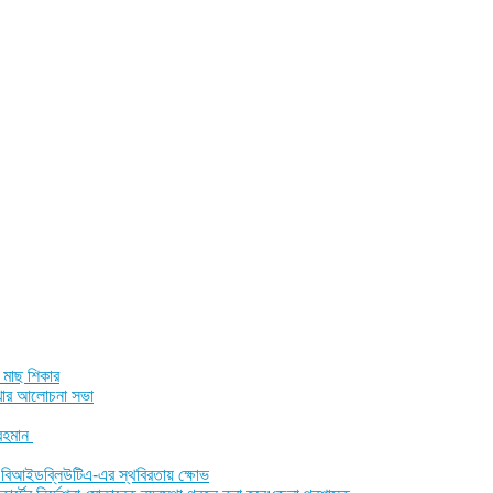
 মাছ শিকার
শাখার আলোচনা সভা
 রহমান
ীরা, বিআইডব্লিউটিএ-এর স্থবিরতায় ক্ষোভ