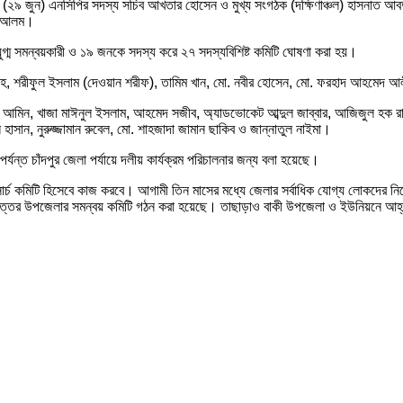
র (২৯ জুন) এনসিপির সদস্য সচিব আখতার হোসেন ও মুখ্য সংগঠক (দক্ষিণাঞ্চল) হাসনাত আবদু
বুব আলম।
ুগ্ম সমন্বয়কারী ও ১৯ জনকে সদস্য করে ২৭ সদস্যবিশিষ্ট কমিটি ঘোষণা করা হয়।
ল্লাহ, শরীফুল ইসলাম (দেওয়ান শরীফ), তামিম খান, মো. নবীর হোসেন, মো. ফরহাদ আহমেদ 
আমিন, খাজা মাঈনুল ইসলাম, আহমেদ সজীব, অ্যাডভোকেট আব্দুল জাব্বার, আজিজুল হক রাজু
ল হাসান, নুরুজ্জামান রুবেল, মো. শাহজাদা জামান ছাকিব ও জান্নাতুল নাইমা।
ন্ত চাঁদপুর জেলা পর্যায়ে দলীয় কার্যক্রম পরিচালনার জন্য বলা হয়েছে।
, যা সার্চ কমিটি হিসেবে কাজ করবে। আগামী তিন মাসের মধ্যে জেলার সর্বাধিক যোগ্য লোকদ
উত্তর উপজেলার সমন্বয় কমিটি গঠন করা হয়েছে। তাছাড়াও বাকী উপজেলা ও ইউনিয়নে আহ্