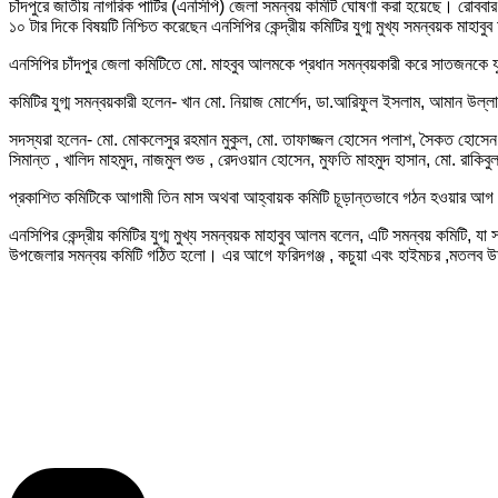
চাঁদপুরে জাতীয় নাগরিক পার্টির (এনসিপি) জেলা সমন্বয় কমিটি ঘোষণা করা হয়েছে। রোববা
১০ টার দিকে বিষয়টি নিশ্চিত করেছেন এনসিপির কেন্দ্রীয় কমিটির যুগ্ম মুখ্য সমন্বয়ক মাহা
এনসিপির চাঁদপুর জেলা কমিটিতে মো. মাহবুব আলমকে প্রধান সমন্বয়কারী করে সাতজনকে য
কমিটির যুগ্ম সমন্বয়কারী হলেন- খান মো. নিয়াজ মোর্শেদ, ডা.আরিফুল ইসলাম, আমান উ
সদস্যরা হলেন- মো. মোকলেসুর রহমান মুকুল, মো. তাফাজ্জল হোসেন পলাশ, সৈকত হোসেন 
সিমান্ত , খালিদ মাহমুদ, নাজমুল শুভ , রেদওয়ান হোসেন, মুফতি মাহমুদ হাসান, মো. রাকিবু
প্রকাশিত কমিটিকে আগামী তিন মাস অথবা আহ্বায়ক কমিটি চূড়ান্তভাবে গঠন হওয়ার আগ পর্য
এনসিপির কেন্দ্রীয় কমিটির যুগ্ম মুখ্য সমন্বয়ক মাহাবুব আলম বলেন, এটি সমন্বয় কমিটি
উপজেলার সমন্বয় কমিটি গঠিত হলো। এর আগে ফরিদগঞ্জ , কচুয়া এবং হাইমচর ,মতলব 