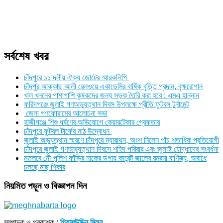
সর্বশেষ খবর
চাঁদপুরে ১১ দলীয় ঐক্য জোটের স্মারকলিপি
চাঁদপুর আক্কাছ আলী রেলওয়ে একাডেমির বার্ষিক বৃত্তি প্রদান, বৃক্ষরোপান
খাল খননের পাশাপাশি কৃষকদের জন্য সড়ক তৈরি করা হবে : এমএ হান্নান
ফরিদগঞ্জে জুলাই গণঅভ্যুত্থান দিবস উপলক্ষে প্রীতি ফুটবল টুর্নামেন্ট
জেলা গণফোরামের আলোচনা সভা
হাজীগঞ্জে শিশু ধর্ষণের অভিযোগে কেয়ারটেকার গ্রেফতার
চাঁদপুরে ফুটবল টার্ফের মাঠ উদ্বোধন
জুলাই অভ্যুত্থান স্মরণে চাঁদপুরে ম্যারাথন, অংশ নিলেন পাঁচ শতাধিক প্রতিযোগী
চাঁদপুরে জুলাই গণঅভ্যুত্থান দিবসে শহিদ পরিবার এবং জুলাই যোদ্ধাদের সংবর্ধনা
মতলবে নৌ পুলিশ ফাঁড়ির নাকের ডগায় কারেন্ট জালের রমরমা বাণিজ্য, অবাধে
চলছে মাছ শিকার
নিয়মিত পড়ুন ও বিজ্ঞাপন দিন
সম্পাদক ও প্রকাশক :
গিয়াসউদ্দিন মিলন