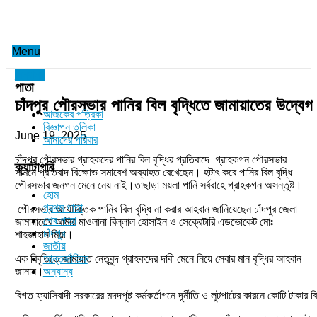
Menu
অন্যান্য
পাতা
চাঁদপুর পৌরসভার পানির বিল বৃদ্ধিতে জামায়াতের উদ্বেগ
আজকের পত্রিকা
বিজ্ঞাপন তলিকা
June 19, 2025
আমাদের পরিবার
চাঁদপুর পৌরসভার গ্রাহকদের পানির বিল বৃদ্ধির প্রতিবাদে গ্রাহকগন পৌরসভার
ক্যাটাগরি
সামনে প্রতিবাদ বিক্ষোভ সমাবেশ অব্যাহত রেখেছেন। হটাৎ করে পানির বিল বৃদ্ধি
পৌরসভার জনগন মেনে নেয় নাই।তাছাড়া ময়লা পানি সর্বরাহে গ্রাহকগন অসন্তুষ্ট।
হোম
প্রথম পাতা
পৌরসভার অযৌক্তিক পানির বিল বৃদ্ধি না করার আহবান জানিয়েছেন চাঁদপুর জেলা
শেষ পাতা
জামায়াতের আমীর মাওলানা বিল্লাল হোসাইন ও সেক্রেটারি এডভোকেট মোঃ
চাঁদপুর
শাহজাহান মিয়া।
জাতীয়
এক বিবৃতিতে জামায়াত নেতৃবৃন্দ গ্রাহকদের দাবী মেনে নিয়ে সেবার মান বৃদ্ধির আহবান
আন্তর্জাতিক
জানান।
অন্যান্য
বিগত ফ্যাসিবাদী সরকারের মদদপুষ্ট কর্মকর্তাগনে দূর্নীতি ও লুটপাটের কারনে কোটি টাকা