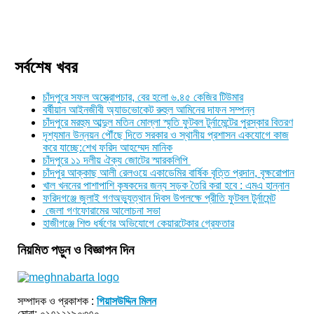
সর্বশেষ খবর
চাঁদপুরে সফল অস্ত্রোপচার, বের হলো ৬.৪৫ কেজির টিউমার
বর্ষীয়ান আইনজীবী অ্যাডভোকেট রুহুল আমিনের দাফন সম্পন্ন
চাঁদপুরে মরহুম আব্দুল মতিন মোল্লা স্মৃতি ফুটবল টুর্নামেন্টের পুরস্কার বিতরণ
দৃশ্যমান উন্নয়ন পৌঁছে দিতে সরকার ও স্থানীয় প্রশাসন একযোগে কাজ
করে যাচ্ছে:শেখ ফরিদ আহম্মেদ মানিক
চাঁদপুরে ১১ দলীয় ঐক্য জোটের স্মারকলিপি
চাঁদপুর আক্কাছ আলী রেলওয়ে একাডেমির বার্ষিক বৃত্তি প্রদান, বৃক্ষরোপান
খাল খননের পাশাপাশি কৃষকদের জন্য সড়ক তৈরি করা হবে : এমএ হান্নান
ফরিদগঞ্জে জুলাই গণঅভ্যুত্থান দিবস উপলক্ষে প্রীতি ফুটবল টুর্নামেন্ট
জেলা গণফোরামের আলোচনা সভা
হাজীগঞ্জে শিশু ধর্ষণের অভিযোগে কেয়ারটেকার গ্রেফতার
নিয়মিত পড়ুন ও বিজ্ঞাপন দিন
সম্পাদক ও প্রকাশক :
গিয়াসউদ্দিন মিলন
মোবা: ০১৭১২১৯০৩৭০