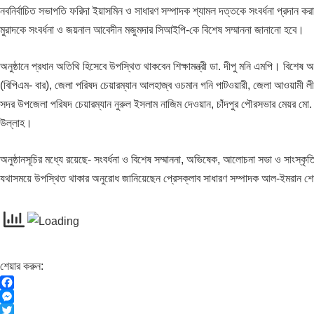
নবনির্বাচিত সভাপতি ফরিদা ইয়াসমিন ও সাধারণ সম্পাদক শ্যামল দত্তকে সংবর্ধনা প্রদান কর
মুরাদকে সংবর্ধনা ও জয়নাল আবেদীন মজুমদার সিআইপি-কে বিশেষ সম্মাননা জানানো হবে।
অনুষ্ঠানে প্রধান অতিথি হিসেবে উপস্থিত থাকবেন শিক্ষামন্ত্রী ডা. দীপু মনি এমপি। বিশে
(বিপিএম- বার), জেলা পরিষদ চেয়ারম্যান আলহাজ্ব ওচমান গনি পাটওয়ারী, জেলা আওয়ামী লীগ
সদর উপজেলা পরিষদ চেয়ারম্যান নুরুল ইসলাম নাজিম দেওয়ান, চাঁদপুর পৌরসভার মেয়র ম
উল্লাহ।
অনুষ্ঠানসূচির মধ্যে রয়েছে- সংবর্ধনা ও বিশেষ সম্মাননা, অভিষেক, আলোচনা সভা ও সাংস্কৃতিক
যথাসময়ে উপস্থিত থাকার অনুরোধ জানিয়েছেন প্রেসক্লাব সাধারণ সম্পাদক আল-ইমরান 
শেয়ার করুন:
F
a
M