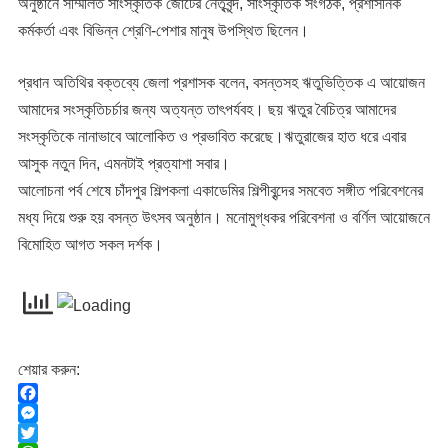
অনুষ্ঠানে সম্মিলিত সাংস্কৃতিক জোটের নেতৃবৃন্দ, সাংস্কৃতিক সংগঠক, প্রশাসনিক
কর্মকর্তা এবং বিভিন্ন শ্রেণি-পেশার মানুষ উপস্থিত ছিলেন।
প্রধান অতিথির বক্তব্যে জেলা প্রশাসক বলেন, বসন্তসহ ঋতুভিত্তিক এ আয়োজন
আমাদের সংস্কৃতিচর্চার জন্য অত্যন্ত তাৎপর্যবহ। ছয় ঋতুর বৈচিত্র আমাদের
সংস্কৃতিকে নানাভাবে আলোকিত ও প্রভাবিত করেছে।ঋতুরাজের হাত ধরে এবার
আসুক নতুন দিন, এমনটাই প্রত্যাশা সবার।
আলোচনা পর্ব শেষে চাঁদপুর শিল্পকলা একাডেমির শিল্পীবৃন্দের সমবেত সঙ্গীত পরিবেশনের
মধ্য দিয়ে শুরু হয় বসন্ত উৎসব অনুষ্ঠান। মনোমুগ্ধকর পরিবেশনা ও বর্ণিল আয়োজনে
বিমোহিত আগত সকল দর্শক।
শেয়ার করুন:
F
a
M