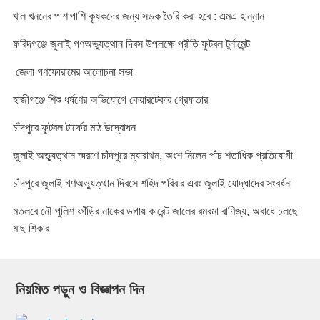
খাল খননের পাশাপাশি কৃষকদের জন্য সড়ক তৈরি করা হবে : এমএ হান্নান
ফরিদগঞ্জে জুলাই গণঅভ্যুত্থান দিবস উপলক্ষে প্রীতি ফুটবল টুর্নামেন্ট
জেলা গণফোরামের আলোচনা সভা
হাজীগঞ্জে শিশু ধর্ষণের অভিযোগে কেয়ারটেকার গ্রেফতার
চাঁদপুরে ফুটবল টার্ফের মাঠ উদ্বোধন
জুলাই অভ্যুত্থান স্মরণে চাঁদপুরে ম্যারাথন, অংশ নিলেন পাঁচ শতাধিক প্রতিযোগী
চাঁদপুরে জুলাই গণঅভ্যুত্থান দিবসে শহিদ পরিবার এবং জুলাই যোদ্ধাদের সংবর্ধনা
মতলবে নৌ পুলিশ ফাঁড়ির নাকের ডগায় কারেন্ট জালের রমরমা বাণিজ্য, অবাধে চলছে
মাছ শিকার
নিয়মিত পড়ুন ও বিজ্ঞাপন দিন