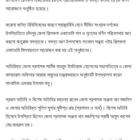
বাংলাদেশ শিল্পকলা একাডেমীর ৪৮তম প্রতিষ্ঠাবার্ষিকী ও বসন্ত উৎসব ২৪২৮ বর্ণিল
আয়োজনে অনুষ্ঠিত হয়েছে।
করোনা জনিত বিধিনিষেধের কারণে স্বাস্থ্যবিধি মেনে সীমিত সংখ্যক দর্শকের
উপস্থিতিতে চাঁদপুর জেলা শিল্পকলা একাডেমি গান ও নৃত্যের বর্ণিল পরিবেশনায় বরণ
করলো ঋতুরাজ বসন্তকে। বসন্ত বরণ উপলক্ষ্যে গতকাল সন্ধ্যা ৭টায় শিল্পকলা
একাডেমি মিলনায়তনে আয়োজন করা হয় এই অনুষ্ঠানের।
অতিরিক্ত জেলা প্রশাসক সার্বিক মাহমুদ ইমতিয়াজ হোসেনের সভাপতিত্বে ও জেলা
কালচারাল অফিসার আয়াজ মাবুদের তত্ত্বাবধায়নে অনুষ্ঠানটি উপস্থাপনা করেন
সাংবাদিক এমআর ইসলাম বাবু।
প্রধান অতিথি ও বিশেষ অতিথির বক্তব্য রাখেন জেলা প্রশাসক অঞ্জনা খান মজলিশ
ও জেলার অতিরিক্ত পুলিশ সুপার সুদীপ্ত রায় (প্রশাসন ও অর্থ)। বিশেষ অতিথি
হিসেবে উপস্থিত ছিলেন জেলা প্রশাসক অঞ্জনা খান মজলিশের স্বামী আবুল কাশেম
মোঃ জহুরুল হক।