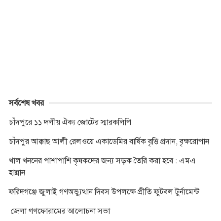
b
e
t
s
e
r
L
t
o
n
e
A
i
o
g
r
p
n
k
e
p
k
r
সর্বশেষ খবর
চাঁদপুরে ১১ দলীয় ঐক্য জোটের স্মারকলিপি
চাঁদপুর আক্কাছ আলী রেলওয়ে একাডেমির বার্ষিক বৃত্তি প্রদান, বৃক্ষরোপান
খাল খননের পাশাপাশি কৃষকদের জন্য সড়ক তৈরি করা হবে : এমএ
হান্নান
ফরিদগঞ্জে জুলাই গণঅভ্যুত্থান দিবস উপলক্ষে প্রীতি ফুটবল টুর্নামেন্ট
জেলা গণফোরামের আলোচনা সভা