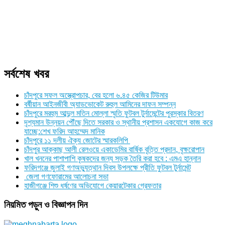
সর্বশেষ খবর
চাঁদপুরে সফল অস্ত্রোপচার, বের হলো ৬.৪৫ কেজির টিউমার
বর্ষীয়ান আইনজীবী অ্যাডভোকেট রুহুল আমিনের দাফন সম্পন্ন
চাঁদপুরে মরহুম আব্দুল মতিন মোল্লা স্মৃতি ফুটবল টুর্নামেন্টের পুরস্কার বিতরণ
দৃশ্যমান উন্নয়ন পৌঁছে দিতে সরকার ও স্থানীয় প্রশাসন একযোগে কাজ করে
যাচ্ছে:শেখ ফরিদ আহম্মেদ মানিক
চাঁদপুরে ১১ দলীয় ঐক্য জোটের স্মারকলিপি
চাঁদপুর আক্কাছ আলী রেলওয়ে একাডেমির বার্ষিক বৃত্তি প্রদান, বৃক্ষরোপান
খাল খননের পাশাপাশি কৃষকদের জন্য সড়ক তৈরি করা হবে : এমএ হান্নান
ফরিদগঞ্জে জুলাই গণঅভ্যুত্থান দিবস উপলক্ষে প্রীতি ফুটবল টুর্নামেন্ট
জেলা গণফোরামের আলোচনা সভা
হাজীগঞ্জে শিশু ধর্ষণের অভিযোগে কেয়ারটেকার গ্রেফতার
নিয়মিত পড়ুন ও বিজ্ঞাপন দিন