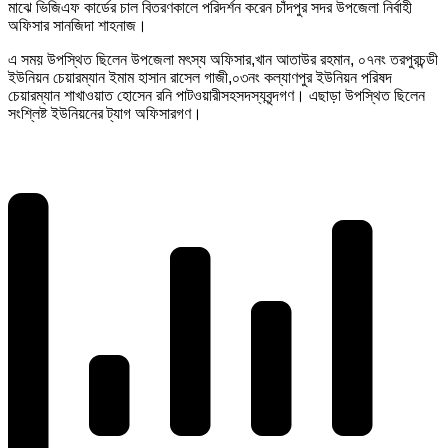
মাঝে ভিজিএফ কার্ডের চাল বিতরণকালে পরিদর্শন করেন চাঁদপুর সদর উপজেলা নির্বাহী
অফিসার সানজিদা শাহনাজ।
এ সময় উপস্থিত ছিলেন উপজেলা মৎস্য অফিসার,খান আতাউর রহমান, ০৭নং তরপুরচন্ডী
ইউনিয়ন চেয়ারম্যান ইমাম হাসান রাসেল গাজী,০৩নং কল্যাণপুর ইউনিয়ন পরিষদ
চেয়ারম্যান শাখাওয়াত হোসেন রনি পাটওয়ারীসহসদস্যবৃন্দগণ। এছাড়া উপস্থিত ছিলেন
সংশ্লিষ্ট ইউনিয়নের ট্যাগ অফিসারগণ।