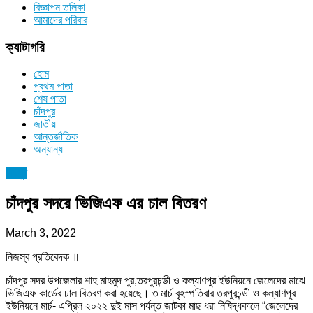
বিজ্ঞাপন তলিকা
আমাদের পরিবার
ক্যাটাগরি
হোম
প্রথম পাতা
শেষ পাতা
চাঁদপুর
জাতীয়
আন্তর্জাতিক
অন্যান্য
চাঁদপুর
চাঁদপুর সদরে ভিজিএফ এর চাল বিতরণ
March 3, 2022
নিজস্ব প্রতিবেদক ॥
চাঁদপুর সদর উপজেলার শাহ মাহমুদ পুর,তরপুরচন্ডী ও কল্যাণপুর ইউনিয়নে জেলেদের মাঝে
ভিজিএফ কার্ডের চাল বিতরণ করা হয়েছে। ৩ মার্চ বৃহস্পতিবার তরপুরচন্ডী ও কল্যাণপুর
ইউনিয়নে মার্চ- এপ্রিল ২০২২ দুই মাস পর্যন্ত জাটকা মাছ ধরা নিষিদ্ধকালে “জেলেদের