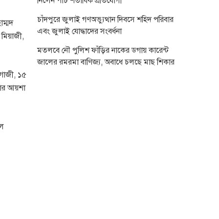
নিলেন পাঁচ শতাধিক প্রতিযোগী
চাঁদপুরে জুলাই গণঅভ্যুত্থান দিবসে শহিদ পরিবার
াম্মদ
এবং জুলাই যোদ্ধাদের সংবর্ধনা
মিয়াজী,
মতলবে নৌ পুলিশ ফাঁড়ির নাকের ডগায় কারেন্ট
জালের রমরমা বাণিজ্য, অবাধে চলছে মাছ শিকার
 গাজী, ১৫
জার আয়শা
ুল