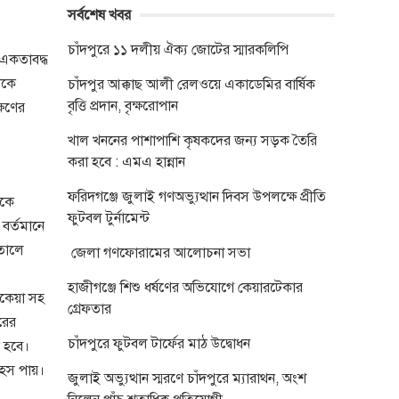
সর্বশেষ খবর
চাঁদপুরে ১১ দলীয় ঐক্য জোটের স্মারকলিপি
 একতাবদ্ধ
শকে
চাঁদপুর আক্কাছ আলী রেলওয়ে একাডেমির বার্ষিক
বৃত্তি প্রদান, বৃক্ষরোপান
্ষণের
খাল খননের পাশাপাশি কৃষকদের জন্য সড়ক তৈরি
করা হবে : এমএ হান্নান
ফরিদগঞ্জে জুলাই গণঅভ্যুত্থান দিবস উপলক্ষে প্রীতি
নকে
ফুটবল টুর্নামেন্ট
 বর্তমানে
নতালে
জেলা গণফোরামের আলোচনা সভা
হাজীগঞ্জে শিশু ধর্ষণের অভিযোগে কেয়ারটেকার
বকেয়া সহ
গ্রেফতার
রের
চাঁদপুরে ফুটবল টার্ফের মাঠ উদ্বোধন
 হবে।
াহস পায়।
জুলাই অভ্যুত্থান স্মরণে চাঁদপুরে ম্যারাথন, অংশ