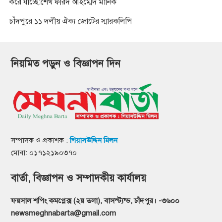
করে যাচ্ছে:শেখ ফরিদ আহম্মেদ মানিক
চাঁদপুরে ১১ দলীয় ঐক্য জোটের স্মারকলিপি
নিয়মিত পড়ুন ও বিজ্ঞাপন দিন
সম্পাদক ও প্রকাশক :
গিয়াসউদ্দিন মিলন
মোবা: ০১৭১২১৯০৩৭০
বার্তা, বিজ্ঞাপন ও সম্পাদকীয় কার্যালয়
ফয়সাল শপিং কমপ্লেক্স (২য় তলা), বাসস্ট্যন্ড, চাঁদপুর। -৩৬০০
newsmeghnabarta@gmail.com