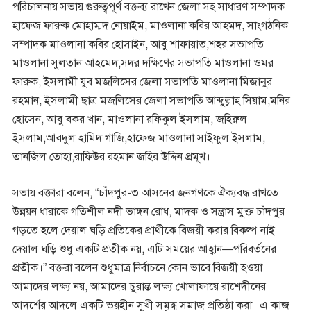
পরিচালনায় সভায় গুরুত্বপূর্ণ বক্তব্য রাখেন জেলা সহ সাধারণ সম্পাদক
হাফেজ ফারুক মোহাম্মদ নোয়াইম, মাওলানা কবির আহমদ, সাংগঠনিক
সম্পাদক মাওলানা কবির হোসাইন, আবু শাফায়াত,শহর সভাপতি
মাওলানা সুলতান আহমেদ,সদর দক্ষিণের সভাপতি মাওলানা ওমর
ফারুক, ইসলামী যুব মজলিসের জেলা সভাপতি মাওলানা মিজানুর
রহমান, ইসলামী ছাত্র মজলিসের জেলা সভাপতি আব্দুল্লাহ সিয়াম,মনির
হোসেন, আবু বকর খান, মাওলানা রফিকুল ইসলাম, জহিরুল
ইসলাম,আবদুল হামিদ গাজি,হাফেজ মাওলানা সাইফুল ইসলাম,
তানজিল তোহা,রাফিউর রহমান জহির উদ্দিন প্রমূখ।
সভায় বক্তারা বলেন, “চাঁদপুর-৩ আসনের জনগণকে ঐক্যবদ্ধ রাখতে
উন্নয়ন ধারাকে গতিশীল নদী ভাঙ্গন রোধ, মাদক ও সন্ত্রাস মুক্ত চাঁদপুর
গড়তে হলে দেয়াল ঘড়ি প্রতিকের প্রার্থীকে বিজয়ী করার বিকল্প নাই।
দেয়াল ঘড়ি শুধু একটি প্রতীক নয়, এটি সময়ের আহ্বান—পরিবর্তনের
প্রতীক।” বক্তরা বলেন শুধুমাত্র নির্বাচনে কোন ভাবে বিজয়ী হওয়া
আমাদের লক্ষ্য নয়, আমাদের চুরান্ত লক্ষ্য খোলাফায়ে রাশেদীনের
আদর্শের আদলে একটি ভয়হীন সুখী সমৃদ্ধ সমাজ প্রতিষ্ঠা করা। এ কাজ