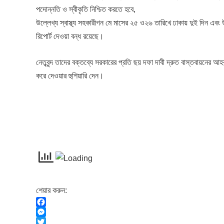
পদোন্নতি ও স্বীকৃতি নিশ্চিত করতে হবে,
উল্লেখ্য স্বাস্থ্য সহকারীগন মে মাসের ২৫ ও২৬ তারিখে ঢাকায় দুই দিন এবং
রিপোর্ট দেওয়া বন্ধ রয়েছে।
নেতৃবৃন্দ তাদের বক্তব্যে সরকারের প্রতি ছয় দফা দাবী দ্রুত বাস্তবায়নের আ
করে দেওয়ার হুশিয়ারি দেন।
শেয়ার করুন:
F
a
M