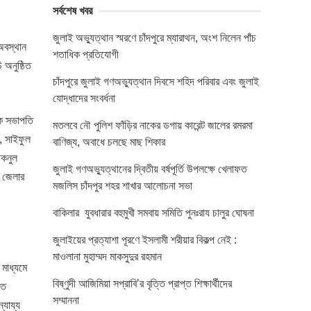
সর্বশেষ খবর
জুলাই অভ্যুত্থান স্মরণে চাঁদপুরে ম্যারাথন, অংশ নিলেন পাঁচ
 অবস্থান
শতাধিক প্রতিযোগী
 অনুষ্ঠিত
চাঁদপুরে জুলাই গণঅভ্যুত্থান দিবসে শহিদ পরিবার এবং জুলাই
যোদ্ধাদের সংবর্ধনা
েক সভাপতি
মতলবে নৌ পুলিশ ফাঁড়ির নাকের ডগায় কারেন্ট জালের রমরমা
, সাইফুল
বাণিজ্য, অবাধে চলছে মাছ শিকার
োকনুল
জুলাই গণঅভ্যুত্থানের দ্বিতীয় বর্ষপূর্তি উপলক্ষে খেলাফত
হ জেলার
মজলিস চাঁদপুর শহর শাখার আলোচনা সভা
বাকিলার যুবধারার বহুমুখী সমবায় সমিতি পুনঃরায চালুর ঘোষনা
জুলাইয়ের প্রত্যাশা পূরণে ইসলামী শরীয়ার বিকল্প নেই :
মাওলানা মুহাম্মদ মাকসুদুর রহমান
 মাধ্যমে
বিষ্ণুদী আজিমিয়া সপ্রাবি’র বৃত্তি প্রাপ্ত শিক্ষার্থীদের
্ত
সম্মাননা
্যায্য