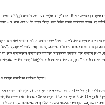
েশ হেলথ এসিস্ট্যান্ট এসোসিয়েশন ‘ এর কেন্দ্রীয় কর্মসূচীর অংশ হিসেবে মঙ্গলবার ( ৮ জুলাই)
কাল ৮ টা থেকে বেলা ১১ টা পর্যন্ত চাঁদপুর জেলা সিভিল সার্জন কার্যালয়ের সামনে এই কর্মসূচি
্বে এবং সাধারণ সম্পাদক আরিফ মোহাম্মদ রুহুল ইসলাম এর পরিচালনায় বক্তব্য রাখেন সাব
সীমউদ্দীন,ইউসুফ পাটওয়ারী, মাসুদ আলম, আলমগীর কবির যুগ্ন সাধারণ সম্পাদক আবুল বাসার
ম্পাদক জসিমউদদীন গাজী,দপ্তর সম্পাদক গিয়াসউদ্দিন মজুমদার, অর্থ সম্পাদক বি এম র
 আক্তার, সম্মানিত সদস্য নিজামুদ্দিন, কবির হোসেন মোল্লা, মামুনুর রশীদ, কবির হোসেন স
ক এবং স্বাস্থ্য সহকারীগণ উপস্থিত ছিলেন।
াতক / সমান নির্ধারনপূর্বক ১৪ তম গ্রেড প্রদান করতে হবে,ইন সার্ভিস ডিপ্লোমা প্রশিক্ষণের
নতির ক্ষেত্রে ধারাবাহিকভাবে উচ্চতর গ্রেড নিশ্চিত করা, পূর্বের নিয়োগবিধি অনুযায়ী নিযুক
 উচ্চতর গ্রেড প্রাপ্তদের তা পুনঃনির্ধারত বেতন স্কেলের সাথে যুক্ত করা, সকল পর্যায়ে ন