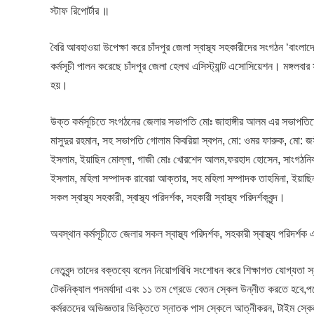
স্টাফ রিপোর্টার ॥
বৈরি আবহাওয়া উপেক্ষা করে চাঁদপুর জেলা স্বাস্থ্য সহকারীদের সংগঠন ‘বাংলাদ
কর্মসূচী পালন করেছে চাঁদপুর জেলা হেলথ এসিস্ট্যান্ট এসোসিয়েশন। মঙ্গলবার স
হয়।
উক্ত কর্মসূচিতে সংগঠনের জেলার সভাপতি মোঃ জাহাঙ্গীর আলম এর সভাপতিত
মাসুদুর রহমান, সহ সভাপতি গোলাম কিবরিয়া স্বপন, মো: ওমর ফারুক, মো: জ
ইসলাম, ইয়াছিন মোল্লা, গাজী মোঃ খোরশেদ আলম,ফরহাদ হোসেন, সাংগঠনিক স
ইসলাম, মহিলা সম্পাদক রাবেয়া আক্তার, সহ মহিলা সম্পাদক তাহমিনা, ইয়াছিন
সকল স্বাস্থ্য সহকারী, স্বাস্থ্য পরিদর্শক, সহকারী স্বাস্থ্য পরিদর্শকবৃন্দ।
অবস্থান কর্মসূচীতে জেলার সকল স্বাস্থ্য পরিদর্শক, সহকারী স্বাস্থ্য পরিদর্শ
নেতৃবৃন্দ তাদের বক্তব্যে বলেন নিয়োগবিধি সংশোধন করে শিক্ষাগত যোগ্যতা স্ন
টেকনিক্যাল পদমর্যাদা এবং ১১ তম গ্রেডে বেতন স্কেল উন্নীত করতে হবে,পদোন্
কর্মরতদের অভিজ্ঞতার ভিক্তিতে স্নাতক পাস স্কেলে আত্নীকরন, টাইম স্কেল বা