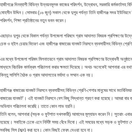
হাজীগঞ্জে দিনব্যাপী বিভিন্ন উন্নয়নমূলক কাজের পরিদর্শন, উদ্বোধন, সরকারি কর্মকর্তাসহ
মোহসীন উদ্দিন। সোমবার (১৬ জুন) সকাল থেকে দুপুর পর্যন্ত তিনি হাজীগঞ্জ সদর ইউনিয়নে ব
পরিদর্শন, শিক্ষা প্রতিষ্ঠানের নতুন ভবন করেন।
এছাড়াও দুপুর থেকে বিকাল পর্যন্ত উপজেলা পরিষদে গ্রাম আদালত বিষয়ক প্রশিক্ষণের উদ্বোধন
চেক ও হুইল চেয়ার বিতরণ এবং হাজীগঞ্জ বাজারের যানজট নিরসনে ব্যবসায়ীসহ বিভিন্ন শ্রে
এর মধ্যে উপজেলা পরিষদ মিলনাতয়নে গ্রাম আদালত বিষয়ক প্রশিক্ষণের উদ্বোধনী অনুষ্ঠা
মাধ্যমে বিচারিক কার্যক্রম পরিচালনা করার ক্ষমতা দিয়েছে। অথচ অনেকেই আপনারা এর য
কিন্তু সালিশি বৈঠক ও গ্রাম আদালতের মর্যাদা ও সম্মান এক নয়।
হাজীগঞ্জ বাজারের যানজট নিরসনে ব্যবসায়ীসহ বিভিন্ন শ্রেণি-পেশার মানুষের সাথে মতবিনিময়
বাজারের যানজট’। এই যানজট নিরসনে বেশ কিছু সিদ্ধান্ত গ্রহণ করা হয়েছে। আমরা বার
অভিযান পরিচালনা করেছি। তাতে কোন লাভ হয়নি।
তিনি বলেন, আপনারা (সড়ক ও ফুটপাত দখলকারী) আমাদের মূল্যায়ন করেন নি। সুতরাং এব
হয়েছে। সবাইকে ঢেকে এনে নির্দিষ্ট সময় বেঁধে দিবো। এই সময়ের মধ্যে সড়ক ও ফুটপাত থে
সবকিছু সিস (জব্দ) করা হবে। কোন কিছুই ফেরৎ দেওয়া হবে না।