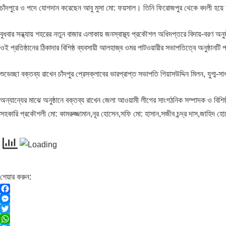
চাঁদপুরে ও পদে যোগদান করেছেন আবু মুসা মো: ফয়সাল। তিনি ফিরোজপুর থেকে বদলী হয়ে
বুধবার সন্ধ্যায় শহরের নতুন বাজার এলাকায় জনস্বাস্থ্য প্রকৌশল অধিদপ্তরে বিদায়-বরণ অনুষ
ওই প্রতিষ্ঠানের ঠিকাদার বিশিষ্ঠ ব্যবসায়ী আলহাজ্ব ওমর পাটওয়ারীর সভাপতিত্বে অনুষ্ঠা
শুভেচ্ছা বক্তব্য রাখেন চাঁদপুর প্রেসক্লাবের ভারপ্রাপ্ত সভাপতি গিয়াসউদ্দিন মিলন, যুগ
অন্যান্যের মাঝে অনুষ্ঠানে বক্তব্য রাখেন জেলা আওয়ামী লীগের সাংগঠনিক সম্পাদক ও বিশি
সহকারি প্রকৌশলী মো: কামরুজ্জামান,নূর হোসেন,সফি মো: হাসান,সজীব চন্দ্র দাস,জাহিদ 
শেয়ার করুন:
F
a
M
c
e
T