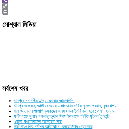
Skype
Viber
Copy
Link
Print
সোশ্যাল মিডিয়া
সর্বশেষ খবর
চাঁদপুরে ১১ দলীয় ঐক্য জোটের স্মারকলিপি
চাঁদপুর আক্কাছ আলী রেলওয়ে একাডেমির বার্ষিক বৃত্তি প্রদান, বৃক্ষরোপান
খাল খননের পাশাপাশি কৃষকদের জন্য সড়ক তৈরি করা হবে : এমএ হান্নান
ফরিদগঞ্জে জুলাই গণঅভ্যুত্থান দিবস উপলক্ষে প্রীতি ফুটবল টুর্নামেন্ট
জেলা গণফোরামের আলোচনা সভা
হাজীগঞ্জে শিশু ধর্ষণের অভিযোগে কেয়ারটেকার গ্রেফতার