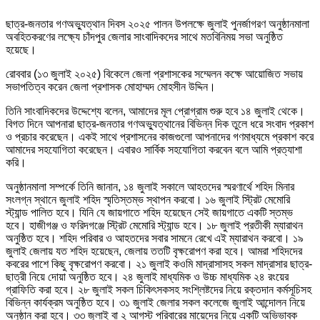
ছাত্র-জনতার গণঅভ্যুত্থান দিবস ২০২৫ পালন উপলক্ষে জুলাই পুনর্জাগরণ অনুষ্ঠানমালা
অবহিতকরণের লক্ষ্যে চাঁদপুর জেলার সাংবাদিকদের সাথে মতবিনিময় সভা অনুষ্ঠিত
হয়েছে।
রোববার (১৩ জুলাই ২০২৫) বিকেলে জেলা প্রশাসকের সম্মেলন কক্ষে আয়োজিত সভায়
সভাপতিত্ব করেন জেলা প্রশাসক মোহাম্মদ মোহসীন উদ্দিন।
তিনি সাংবাদিকদের উদ্দেশ্যে বলেন, আমাদের মূল প্রোগ্রাম শুরু হবে ১৪ জুলাই থেকে।
বিগত দিনে আপনারা ছাত্র-জনতার গণঅভ্যুত্থানের বিভিন্ন দিক তুলে ধরে সংবাদ প্রকাশ
ও প্রচার করেছেন। একই সাথে প্রশাসনের কাজগুলো আপনাদের গণমাধ্যমে প্রকাশ করে
আমাদের সহযোগিতা করেছেন। এবারও সার্বিক সহযোগিতা করবেন বলে আমি প্রত্যাশা
করি।
অনুষ্ঠানমালা সম্পর্কে তিনি জানান, ১৪ জুলাই সকালে আহতদের স্মরণার্থে শহিদ মিনার
সংলগ্ন স্থানে জুলাই শহিদ স্মৃতিস্তম্ভ স্থাপন করবো। ১৬ জুলাই স্ট্রিট মেমোরি
স্ট্যান্ড পালিত হবে। যিনি যে জায়গাতে শহিদ হয়েছেন সেই জায়গাতে একটি স্তম্ভ
হবে। হাজীগঞ্জ ও ফরিদগঞ্জে স্ট্রিট মেমোরি স্ট্যান্ড হবে। ১৮ জুলাই প্রতীকী ম্যারাথন
অনুষ্ঠিত হবে। শহিদ পরিবার ও আহতদের সবার সামনে রেখে এই ম্যারাথন করবো। ১৯
জুলাই জেলায় যত শহিদ হয়েছেন, জেলায় ততটি বৃক্ষরোপণ করা হবে। আমরা শহিদদের
কবরের পাশে কিছু বৃক্ষরোপণ করবো। ২১ জুলাই কওমি মাদ্রাসাসহ সকল মাদ্রাসার ছাত্র-
ছাত্রী নিয়ে দোয়া অনুষ্ঠিত হবে। ২৪ জুলাই মাধ্যমিক ও উচ্চ মাধ্যমিক ২৪ রংয়ের
গ্রাফিতি করা হবে। ২৮ জুলাই সকল চিকিৎসকসহ সংশ্লিষ্টদের নিয়ে রক্তদান কর্মসূচিসহ
বিভিন্ন কার্যক্রম অনুষ্ঠিত হবে। ৩১ জুলাই জেলার সকল কলেজে জুলাই আন্দোলন নিয়ে
অনুষ্ঠান করা হবে। ৩৩ জুলাই বা ২ আগস্ট পরিবারের মায়েদের নিয়ে একটি অভিভাবক