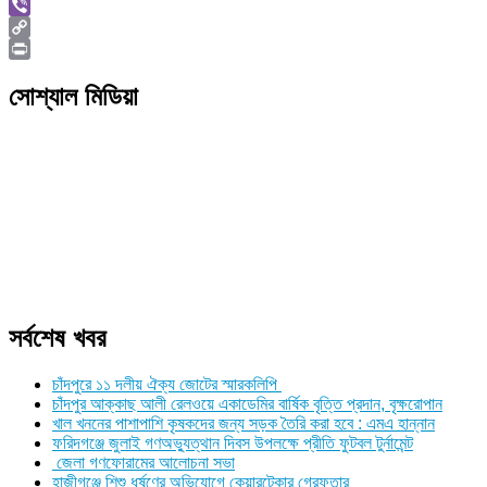
Skype
Viber
Copy
Link
Print
সোশ্যাল মিডিয়া
সর্বশেষ খবর
চাঁদপুরে ১১ দলীয় ঐক্য জোটের স্মারকলিপি
চাঁদপুর আক্কাছ আলী রেলওয়ে একাডেমির বার্ষিক বৃত্তি প্রদান, বৃক্ষরোপান
খাল খননের পাশাপাশি কৃষকদের জন্য সড়ক তৈরি করা হবে : এমএ হান্নান
ফরিদগঞ্জে জুলাই গণঅভ্যুত্থান দিবস উপলক্ষে প্রীতি ফুটবল টুর্নামেন্ট
জেলা গণফোরামের আলোচনা সভা
হাজীগঞ্জে শিশু ধর্ষণের অভিযোগে কেয়ারটেকার গ্রেফতার