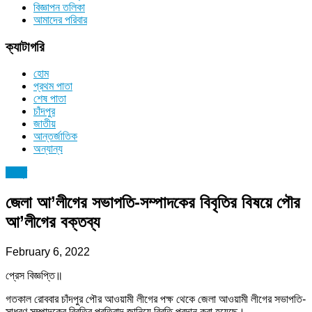
বিজ্ঞাপন তলিকা
আমাদের পরিবার
ক্যাটাগরি
হোম
প্রথম পাতা
শেষ পাতা
চাঁদপুর
জাতীয়
আন্তর্জাতিক
অন্যান্য
চাঁদপুর
জেলা আ’লীগের সভাপতি-সম্পাদকের বিবৃতির বিষয়ে পৌর
আ’লীগের বক্তব্য
February 6, 2022
প্রেস বিজ্ঞপ্তি॥
গতকাল রোববার চাঁদপুর পৌর আওয়ামী লীগের পক্ষ থেকে জেলা আওয়ামী লীগের সভাপতি-
সাধরণ সম্পাদকের বিবৃতির প্রতিবাদ জানিয়ে বিবৃতি প্রদান করা হয়েছে।