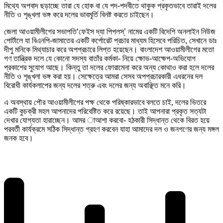
মিথ্যে অপবাদ ছড়াচ্ছে তারা যে হোক বা যে পদ-পদবীতে থাকুক প্রকৃতভাবে তারাই দলের
নীতি ও শৃঙ্খলা ভঙ্গ করে দলের ভাবমূর্তি বিনষ্ট করতে চাইছেন।
জেলা আওয়ামীলীগের সভাপতি‘ফেইস দ্যা পিপলস্’ নামের একটি বিদেশি অনলাইন নিউজ
পোর্টালে যা বিএনপি-জামাতের একটি কর্পোরেট প্রচার মাধ্যম হিসেবে পরিচিত, সেখানে ডাঃ
দীপু মনিকে মিথ্যাচার করে অপপ্রচারে লিপ্ত হয়েছেন। বাংলাদেশ আওয়ামীলীগের মতো
গণ তান্ত্রিক দলে যে কোনো সদস্য বাতাঁর কর্মকা- নিয়ে ক্ষোভ-আক্ষেপ-অভিযোগ
প্রকাশের সুযোগ আছে। কিন্তু তা দলের ফোরামেনা করে অন্য কোথাও করা হলে দলের
নীতি ও শৃঙ্খলা ভঙ্গ করা হয়। সেক্ষেত্রে আমরা সেসব অপপ্রচারকারী এধরনের দল
বিরোধী কার্যকলাপের জন্য দলের শত্রু এবং দলের জন্য অবাঞ্ছিত মনে করি।
এ অবস্থায় পৌর আওয়ামীলীগের পক্ষ থেকে পরিষ্কারভাবে বলতে চাই, দলের ভিতরে
একটি কুচক্রী মহল আপনাদের পরিবেষ্টিত করে রয়েছে। তাই আপনারা প্রকৃত সত্যটা
দেখার যোগ্যতা হারাচ্ছেন। আমর াআশা করবো- হঠকারী সিদ্ধান্ত থেকে বিরত হয়ে
পরবর্তী কার্যক্রমে সঠিক সিদ্ধান্ত গ্রহণ করবেন যাহা আমাদের দল ও জনগণের জন্য মঙ্গল
জনক হবে।