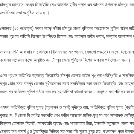
চাঁদপুরে চট্টগ্রাম রেঞ্জের ডিআইজি মোঃ আহসান হাবীব পলাশ এর আগমন উপলক্ষে চাঁদপুর জে
মতবিনিময় সভা অনুষ্ঠিত হয়েছে ।
সোমবার (২৫ নভেম্বর) সকাল সাড়ে ন’টায় চাঁদপুর জেলা পুলিশের আয়োজনে পুলিশ লাইন্স মাল্ট
সভায় প্রধান অতিথি হিসেবে উপস্থিত ছিলেন মোঃ আহসান হাবীব পলাশ, মান্যবর বাংলাদেশ প
এ সময় তিনি অফিসার ও ফোর্সদের বিভিন্ন মতামত শুনেন, সেগুলো গুরুত্বের সাথে বিবেচনা ক
কার্যালয় সম্মেলন কক্ষে অনুষ্ঠিত হয় চাঁদপুর জেলা পুলিশের বিশেষ অপরাধ পর্যালোচনা সভা।
এতে প্রধান অতিথির বক্তব্যে ডিআইজি চাঁদপুর জেলার আইন-শৃঙ্খলা পরিস্থিতি ও সামগ্র
দুপুর ৩টার সময় চাঁদপুর জেলার সুধীজনদের সাথে মতবিনিময় সভা করেন ডিআইজি মোঃ আহসা
জনগণের কাঙ্ক্ষিত পুলিশ গঠনে সকলের সহযোগিতা কামনা করেন। অনুষ্ঠান সভাপতিত্ব করেন পু
এসময় অতিরিক্ত পুলিশ সুপার (প্রশাসন ও অর্থ) সুদীপ্ত রায়, অতিরিক্ত পুলিশ সুপার (ক্রাই
কুমার দে, চঁ জেলা বিএনপির সভাপতি শেখ ফরিদ আহমেদ মানিক,যুগ্ম সাধারণ সম্পাদক সেল
বিল্লাল হোসাইন মিয়াজী,সেক্রেটারি অ্যডঃ মোঃ শাহজাহান মিয়া, ইসলামি আন্দোলন জেলা স
চেম্বার অব কমার্স এন্ড ইন্ডাস্ট্রির সিনিয়র সহ-সভাপতি সুভাষ চন্দ্র রায়, বাংলাদেশ পূজা 