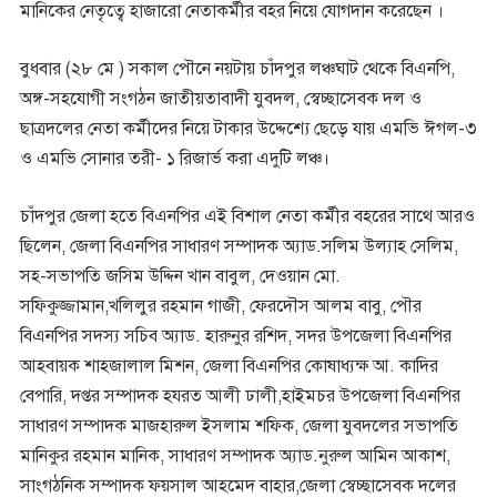
মানিকের নেতৃত্বে হাজারো নেতাকর্মীর বহর নিয়ে যোগদান করেছেন ।
বুধবার (২৮ মে ) সকাল পৌনে নয়টায় চাঁদপুর লঞ্চঘাট থেকে বিএনপি,
অঙ্গ-সহযোগী সংগঠন জাতীয়তাবাদী যুবদল, স্বেচ্ছাসেবক দল ও
ছাত্রদলের নেতা কর্মীদের নিয়ে টাকার উদ্দেশ্যে ছেড়ে যায় এমভি ঈগল-৩
ও এমভি সোনার তরী- ১ রিজার্ভ করা এদুটি লঞ্চ।
চাঁদপুর জেলা হতে বিএনপির এই বিশাল নেতা কর্মীর বহরের সাথে আরও
ছিলেন, জেলা বিএনপির সাধারণ সম্পাদক অ্যাড.সলিম উল্যাহ সেলিম,
সহ-সভাপতি জসিম উদ্দিন খান বাবুল, দেওয়ান মো.
সফিকুজ্জামান,খলিলুর রহমান গাজী, ফেরদৌস আলম বাবু, পৌর
বিএনপির সদস্য সচিব অ্যাড. হারুনুর রশিদ, সদর উপজেলা বিএনপির
আহবায়ক শাহজালাল মিশন, জেলা বিএনপির কোষাধ্যক্ষ আ. কাদির
বেপারি, দপ্তর সম্পাদক হযরত আলী ঢালী,হাইমচর উপজেলা বিএনপির
সাধারণ সম্পাদক মাজহারুল ইসলাম শফিক, জেলা যুবদলের সভাপতি
মানিকুর রহমান মানিক, সাধারণ সম্পাদক অ্যাড.নুরুল আমিন আকাশ,
সাংগঠনিক সম্পাদক ফয়সাল আহমেদ বাহার,জেলা স্বেচ্ছাসেবক দলের