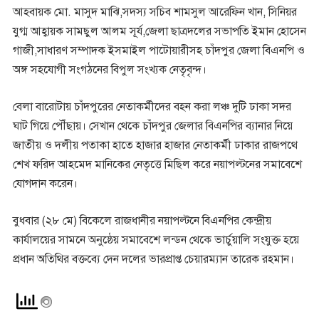
আহবায়ক মো. মাসুদ মাঝি,সদস্য সচিব শামসুল আরেফিন খান, সিনিয়র
যুগ্ম আহ্বায়ক সামছুল আলম সূর্য,জেলা ছাত্রদলের সভাপতি ইমান হোসেন
গাজী,সাধারণ সম্পাদক ইসমাইল পাটোয়ারীসহ চাঁদপুর জেলা বিএনপি ও
অঙ্গ সহযোগী সংগঠনের বিপুল সংখ্যক নেতৃবৃন্দ।
বেলা বারোটায় চাঁদপুরের নেতাকর্মীদের বহন করা লঞ্চ দুটি ঢাকা সদর
ঘাট গিয়ে পৌঁছায়। সেখান থেকে চাঁদপুর জেলার বিএনপির ব্যানার নিয়ে
জাতীয় ও দলীয় পতাকা হাতে হাজার হাজার নেতাকর্মী ঢাকার রাজপথে
শেখ ফরিদ আহমেদ মানিকের নেতৃত্তে মিছিল করে নয়াপল্টনের সমাবেশে
যোগদান করেন।
বুধবার (২৮ মে) বিকেলে রাজধানীর নয়াপল্টনে বিএনপির কেন্দ্রীয়
কার্যালয়ের সামনে অনুষ্ঠেয় সমাবেশে লন্ডন থেকে ভার্চুয়ালি সংযুক্ত হয়ে
প্রধান অতিথির বক্তব্যে দেন দলের ভারপ্রাপ্ত চেয়ারম্যান তারেক রহমান।