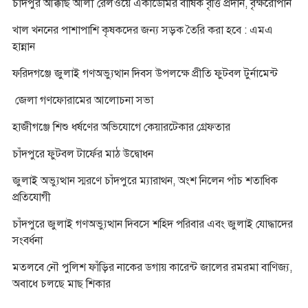
চাঁদপুর আক্কাছ আলী রেলওয়ে একাডেমির বার্ষিক বৃত্তি প্রদান, বৃক্ষরোপান
খাল খননের পাশাপাশি কৃষকদের জন্য সড়ক তৈরি করা হবে : এমএ
হান্নান
ফরিদগঞ্জে জুলাই গণঅভ্যুত্থান দিবস উপলক্ষে প্রীতি ফুটবল টুর্নামেন্ট
জেলা গণফোরামের আলোচনা সভা
হাজীগঞ্জে শিশু ধর্ষণের অভিযোগে কেয়ারটেকার গ্রেফতার
চাঁদপুরে ফুটবল টার্ফের মাঠ উদ্বোধন
জুলাই অভ্যুত্থান স্মরণে চাঁদপুরে ম্যারাথন, অংশ নিলেন পাঁচ শতাধিক
প্রতিযোগী
চাঁদপুরে জুলাই গণঅভ্যুত্থান দিবসে শহিদ পরিবার এবং জুলাই যোদ্ধাদের
সংবর্ধনা
মতলবে নৌ পুলিশ ফাঁড়ির নাকের ডগায় কারেন্ট জালের রমরমা বাণিজ্য,
অবাধে চলছে মাছ শিকার