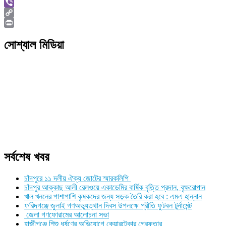
Skype
Viber
Copy
Link
Print
সোশ্যাল মিডিয়া
সর্বশেষ খবর
চাঁদপুরে ১১ দলীয় ঐক্য জোটের স্মারকলিপি
চাঁদপুর আক্কাছ আলী রেলওয়ে একাডেমির বার্ষিক বৃত্তি প্রদান, বৃক্ষরোপান
খাল খননের পাশাপাশি কৃষকদের জন্য সড়ক তৈরি করা হবে : এমএ হান্নান
ফরিদগঞ্জে জুলাই গণঅভ্যুত্থান দিবস উপলক্ষে প্রীতি ফুটবল টুর্নামেন্ট
জেলা গণফোরামের আলোচনা সভা
হাজীগঞ্জে শিশু ধর্ষণের অভিযোগে কেয়ারটেকার গ্রেফতার