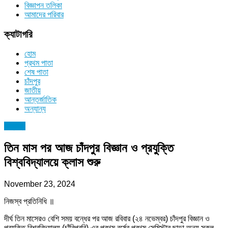
বিজ্ঞাপন তলিকা
আমাদের পরিবার
ক্যাটাগরি
হোম
প্রথম পাতা
শেষ পাতা
চাঁদপুর
জাতীয়
আন্তর্জাতিক
অন্যান্য
অন্যান্য
তিন মাস পর আজ চাঁদপুর বিজ্ঞান ও প্রযুক্তি
বিশ্ববিদ্যালয়ে ক্লাস শুরু
November 23, 2024
নিজস্ব প্রতিনিধি ॥
দীর্ঘ তিন মাসেরও বেশি সময় বন্ধের পর আজ রবিবার (২৪ নভেম্বর) চাঁদপুর বিজ্ঞান ও
প্রযুক্তি বিশ্ববিদ্যালয় (চাঁবিপ্রবি) এর প্রথম বর্ষের প্রথম সেমিস্টার ছাড়া অন্য সকল