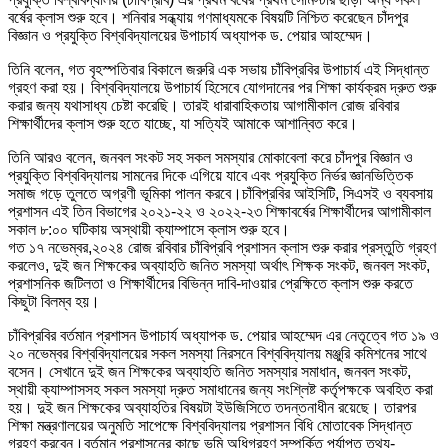
বর্ষের ক্লাস শুরু হবে। শনিবার সন্ধ্যায় গণমাধ্যমকে বিষয়টি নিশ্চিত করেছেন চাঁদপুর
বিজ্ঞান ও প্রযুক্তি বিশ্ববিদ্যালয়ের উপাচার্য অধ্যাপক ড. পেয়ার আহম্মেদ।
তিনি বলেন, গত বৃহস্পতিবার বিকালে জরুরি এক সভায় চাঁবিপ্রবির উপাচার্য এই সিদ্ধান্ত
গ্রহণ করা হয়। বিশ্ববিদ্যালয়ে উপাচার্য হিসেবে যোগদানের পর শিক্ষা কার্যক্রম দ্রুত শুরু
করার জন্য যথাসাধ্য চেষ্টা করেছি। তারই ধারাবাহিকতায় আগামীকাল রোজ রবিবার
শিক্ষার্থীদের ক্লাস শুরু হতে যাচ্ছে, যা সত্যিই আমাকে আশান্বিত করে।
তিনি আরও বলেন, জনবল সংকট সহ সকল সমস্যার মোকাবেলা করে চাঁদপুর বিজ্ঞান ও
প্রযুক্তি বিশ্ববিদ্যালয় সামনের দিকে এগিয়ে যাবে এবং প্রযুক্তি নির্ভর জ্ঞানভিত্তিক
সমাজ গড়ে তুলতে অগ্রণী ভূমিকা পালন করবে।চাঁবিপ্রবির আইসিটি, সিএসই ও ব্যবসায়
প্রশাসন এই তিন বিভাগের ২০২১-২২ ও ২০২২-২৩ শিক্ষাবর্ষের শিক্ষার্থীদের আগামীকাল
সকাল ৮:০০ ঘটিকায় অস্থায়ী ক্যাম্পাসে ক্লাস শুরু হবে।
গত ১৭ নভেম্বর,২০২৪ রোজ রবিবার চাঁবিপ্রবি প্রশাসন ক্লাস শুরু করার প্রস্তুতি গ্রহণ
করলেও, দুই জন শিক্ষকের অব্যাহতি জনিত সমস্যা অর্থাৎ শিক্ষক সংকট, জনবল সংকট,
প্রশাসনিক জটিলতা ও শিক্ষার্থীদের বিভিন্ন দাবি-দাওয়ার প্রেক্ষিতে ক্লাস শুরু করতে
কিছুটা বিলম্ব হয়।
চাঁবিপ্রবির বর্তমান প্রশাসন উপাচার্য অধ্যাপক ড. পেয়ার আহম্মেদ এর নেতৃত্বে গত ১৯ ও
২০ নভেম্বর বিশ্ববিদ্যালয়ের সকল সমস্যা নিরসনে বিশ্ববিদ্যালয় মঞ্জুরি কমিশনের সাথে
বসেন। সেখানে দুই জন শিক্ষকের অব্যাহতি জনিত সমস্যার সমাধান, জনবল সংকট,
স্থায়ী ক্যাম্পাসসহ সকল সমস্যা দ্রুত সমাধানের জন্য সংশ্লিষ্ট কর্তৃপক্ষকে অবহিত করা
হয়। দুই জন শিক্ষকের অব্যাহতির বিষয়টা ইউজিসিতে তদন্তনাধীন রয়েছে। তারপর
শিক্ষা মন্ত্রণালয়ের অনুমতি সাপেক্ষে বিশ্ববিদ্যালয় প্রশাসন বিধি মোতাবেক সিদ্ধান্ত
গ্রহণ করবেন।বর্তমান প্রশাসনের কাছে ভূমি অধিগ্রহণ সম্পর্কিত পর্যাপ্ত তথ্য-